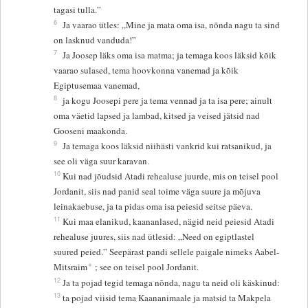
tagasi tulla.”
6
Ja vaarao ütles: „Mine ja mata oma isa, nõnda nagu ta sind
on lasknud vanduda!”
7
Ja Joosep läks oma isa matma; ja temaga koos läksid kõik
vaarao sulased, tema hoovkonna vanemad ja kõik
Egiptusemaa vanemad,
8
ja kogu Joosepi pere ja tema vennad ja ta isa pere; ainult
oma väetid lapsed ja lambad, kitsed ja veised jätsid nad
Gooseni maakonda.
9
Ja temaga koos läksid niihästi vankrid kui ratsanikud, ja
see oli väga suur karavan.
10
Kui nad jõudsid Atadi rehealuse juurde, mis on teisel pool
Jordanit, siis nad panid seal toime väga suure ja mõjuva
leinakaebuse, ja ta pidas oma isa peiesid seitse päeva.
11
Kui maa elanikud, kaananlased, nägid neid peiesid Atadi
rehealuse juures, siis nad ütlesid: „Need on egiptlastel
suured peied.” Seepärast pandi sellele paigale nimeks Aabel-
+
Mitsraim
; see on teisel pool Jordanit.
12
Ja ta pojad tegid temaga nõnda, nagu ta neid oli käskinud:
13
ta pojad viisid tema Kaananimaale ja matsid ta Makpela