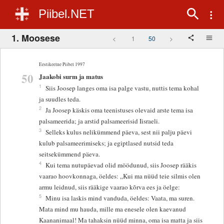
Piibel.NET
1. Moosese
<
1
50
>
Eestikeelne Piibel 1997
50
Jaakobi surm ja matus
1
Siis Joosep langes oma isa palge vastu, nuttis tema kohal
ja suudles teda.
2
Ja Joosep käskis oma teenistuses olevaid arste tema isa
palsameerida; ja arstid palsameerisid Iisraeli.
3
Selleks kulus nelikümmend päeva, sest nii palju päevi
kulub palsameerimiseks; ja egiptlased nutsid teda
seitsekümmend päeva.
4
Kui tema nutupäevad olid möödunud, siis Joosep rääkis
vaarao hoovkonnaga, öeldes: „Kui ma nüüd teie silmis olen
armu leidnud, siis rääkige vaarao kõrva ees ja öelge:
5
Minu isa laskis mind vanduda, öeldes: Vaata, ma suren.
Mata mind mu hauda, mille ma enesele olen kaevanud
Kaananimaal! Ma tahaksin nüüd minna, oma isa matta ja siis