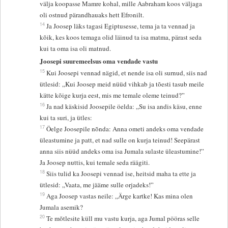
välja koopasse Mamre kohal, mille Aabraham koos väljaga
oli ostnud pärandhauaks hett Efronilt.
14
Ja Joosep läks tagasi Egiptusesse, tema ja ta vennad ja
kõik, kes koos temaga olid läinud ta isa matma, pärast seda
kui ta oma isa oli matnud.
Joosepi suuremeelsus oma vendade vastu
15
Kui Joosepi vennad nägid, et nende isa oli surnud, siis nad
ütlesid: „Kui Joosep meid nüüd vihkab ja tõesti tasub meile
kätte kõige kurja eest, mis me temale oleme teinud?”
16
Ja nad käskisid Joosepile öelda: „Su isa andis käsu, enne
kui ta suri, ja ütles:
17
Öelge Joosepile nõnda: Anna ometi andeks oma vendade
üleastumine ja patt, et nad sulle on kurja teinud! Seepärast
anna siis nüüd andeks oma isa Jumala sulaste üleastumine!”
Ja Joosep nuttis, kui temale seda räägiti.
18
Siis tulid ka Joosepi vennad ise, heitsid maha ta ette ja
ütlesid: „Vaata, me jääme sulle orjadeks!”
19
Aga Joosep vastas neile: „Ärge kartke! Kas mina olen
Jumala asemik?
20
Te mõtlesite küll mu vastu kurja, aga Jumal pööras selle