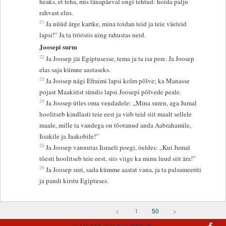
heaks, et teha, mis tänapäeval ongi tehtud: hoida palju
rahvast elus.
21
Ja nüüd ärge kartke, mina toidan teid ja teie väeteid
lapsi!” Ja ta trööstis ning rahustas neid.
Joosepi surm
22
Ja Joosep jäi Egiptusesse, tema ja ta isa pere. Ja Joosep
elas saja kümne aastaseks.
23
Ja Joosep nägi Efraimi lapsi kolm põlve; ka Manasse
pojast Maakirist sündis lapsi Joosepi põlvede peale.
24
Ja Joosep ütles oma vendadele: „Mina suren, aga Jumal
hoolitseb kindlasti teie eest ja viib teid siit maalt sellele
maale, mille ta vandega on tõotanud anda Aabrahamile,
Iisakile ja Jaakobile!”
25
Ja Joosep vannutas Iisraeli poegi, öeldes: „Kui Jumal
tõesti hoolitseb teie eest, siis viige ka minu luud siit ära!”
26
Ja Joosep suri, sada kümme aastat vana, ja ta palsameeriti
ja pandi kirstu Egiptuses.
<
1
50
>
© AD 2005-2022
Eesti Piibliselts