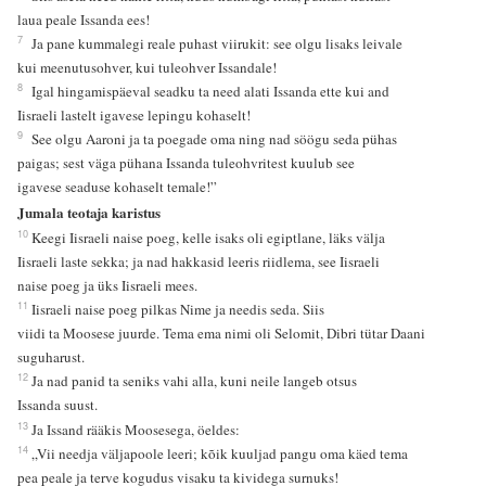
laua peale Issanda ees!
7
Ja pane kummalegi reale puhast viirukit: see olgu lisaks leivale
kui meenutusohver, kui tuleohver Issandale!
8
Igal hingamispäeval seadku ta need alati Issanda ette kui and
Iisraeli lastelt igavese lepingu kohaselt!
9
See olgu Aaroni ja ta poegade oma ning nad söögu seda pühas
paigas; sest väga pühana Issanda tuleohvritest kuulub see
igavese seaduse kohaselt temale!”
Jumala teotaja karistus
10
Keegi Iisraeli naise poeg, kelle isaks oli egiptlane, läks välja
Iisraeli laste sekka; ja nad hakkasid leeris riidlema, see Iisraeli
naise poeg ja üks Iisraeli mees.
11
Iisraeli naise poeg pilkas Nime ja needis seda. Siis
viidi ta Moosese juurde. Tema ema nimi oli Selomit, Dibri tütar Daani
suguharust.
12
Ja nad panid ta seniks vahi alla, kuni neile langeb otsus
Issanda suust.
13
Ja Issand rääkis Moosesega, öeldes:
14
„Vii needja väljapoole leeri; kõik kuuljad pangu oma käed tema
pea peale ja terve kogudus visaku ta kividega surnuks!