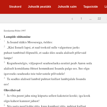
Sisukord
Juhuslik peatükk
Juhuslik salm
Tagasiside
L
<
1
...
22
Eestikeelne Piibel 1997
4
Lampide süütamine
1
Ja Issand rääkis Moosesega, öeldes:
2
„Käsi Iisraeli lapsi, et nad tooksid sulle valgustuse jaoks
puhast tambitud õlipuuõli, et saaks üles seada alaliselt põlevaid
lampe!
3
Kogudusetelgis, väljaspool seaduselaeka eesriiet peab Aaron seda
alaliselt korraldama õhtust hommikuni Issanda palge ees. See olgu
igaveseks seaduseks teie tulevastele põlvedele!
4
Ta seadku alalised lambid puhtast kullast lambijalale Issanda
ees!
Ohvrileivad
5
Ja võta peent jahu ning küpseta sellest kaksteist kooki; iga kook
olgu kahest kannust jahust!
6
Siis aseta need kahte ritta, kuus kumbagi ritta, puhtast kullast