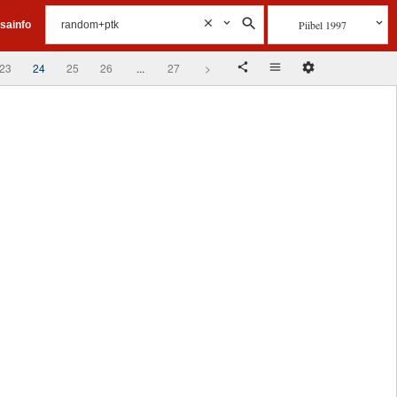
Piibel 1997
isainfo
23
24
25
26
...
27
>