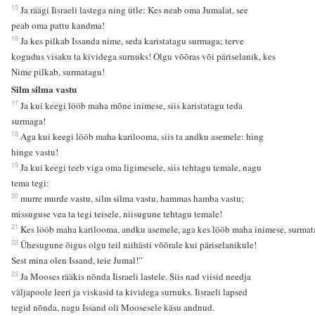
15
Ja räägi Iisraeli lastega ning ütle: Kes neab oma Jumalat, see
peab oma pattu kandma!
16
Ja kes pilkab Issanda nime, seda karistatagu surmaga; terve
kogudus visaku ta kividega surnuks! Olgu võõras või päriselanik, kes
Nime pilkab, surmatagu!
Silm silma vastu
17
Ja kui keegi lööb maha mõne inimese, siis karistatagu teda
surmaga!
18
Aga kui keegi lööb maha karilooma, siis ta andku asemele: hing
hinge vastu!
19
Ja kui keegi teeb viga oma ligimesele, siis tehtagu temale, nagu
tema tegi:
20
murre murde vastu, silm silma vastu, hammas hamba vastu;
missuguse vea ta tegi teisele, niisugune tehtagu temale!
21
Kes lööb maha karilooma, andku asemele, aga kes lööb maha inimese, surmat
22
Ühesugune õigus olgu teil niihästi võõrale kui päriselanikule!
Sest mina olen Issand, teie Jumal!”
23
Ja Mooses rääkis nõnda Iisraeli lastele. Siis nad viisid needja
väljapoole leeri ja viskasid ta kividega surnuks. Iisraeli lapsed
tegid nõnda, nagu Issand oli Moosesele käsu andnud.