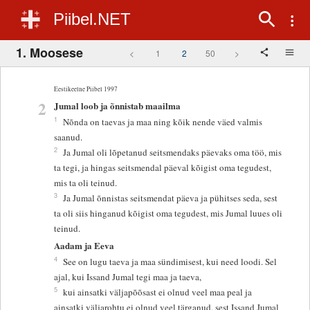
Piibel.NET
1. Moosese
<
1
2
50
>
Eestikeelne Piibel 1997
2
Jumal loob ja õnnistab maailma
1
Nõnda on taevas ja maa ning kõik nende väed valmis
saanud.
2
Ja Jumal oli lõpetanud seitsmendaks päevaks oma töö, mis
ta tegi, ja hingas seitsmendal päeval kõigist oma tegudest,
mis ta oli teinud.
3
Ja Jumal õnnistas seitsmendat päeva ja pühitses seda, sest
ta oli siis hinganud kõigist oma tegudest, mis Jumal luues oli
teinud.
Aadam ja Eeva
4
See on lugu taeva ja maa sündimisest, kui need loodi. Sel
ajal, kui Issand Jumal tegi maa ja taeva,
5
kui ainsatki väljapõõsast ei olnud veel maa peal ja
ainsatki väljarohtu ei olnud veel tärganud, sest Issand Jumal