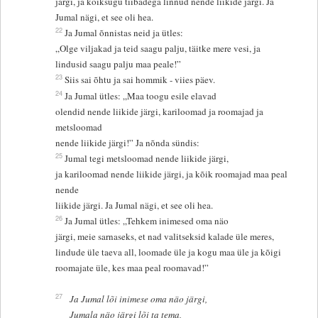
järgi, ja kõiksugu tiibadega linnud nende liikide järgi. Ja
Jumal nägi, et see oli hea.
22
Ja Jumal õnnistas neid ja ütles:
„Olge viljakad ja teid saagu palju, täitke mere vesi, ja
lindusid saagu palju maa peale!”
23
Siis sai õhtu ja sai hommik - viies päev.
24
Ja Jumal ütles: „Maa toogu esile elavad
olendid nende liikide järgi, kariloomad ja roomajad ja
metsloomad
nende liikide järgi!” Ja nõnda sündis:
25
Jumal tegi metsloomad nende liikide järgi,
ja kariloomad nende liikide järgi, ja kõik roomajad maa peal
nende
liikide järgi. Ja Jumal nägi, et see oli hea.
26
Ja Jumal ütles: „Tehkem inimesed oma näo
järgi, meie sarnaseks, et nad valitseksid kalade üle meres,
lindude üle taeva all, loomade üle ja kogu maa üle ja kõigi
roomajate üle, kes maa peal roomavad!”
27
Ja Jumal lõi inimese oma näo järgi,
Jumala näo järgi lõi ta tema,