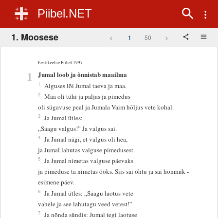
Piibel.NET
1. Moosese
<
1
50
>
Eestikeelne Piibel 1997
1
Jumal loob ja õnnistab maailma
1
Alguses lõi Jumal taeva ja maa.
2
Maa oli tühi ja paljas ja pimedus
oli sügavuse peal ja Jumala Vaim hõljus vete kohal.
3
Ja Jumal ütles:
„Saagu valgus!” Ja valgus sai.
4
Ja Jumal nägi, et valgus oli hea,
ja Jumal lahutas valguse pimedusest.
5
Ja Jumal nimetas valguse päevaks
ja pimeduse ta nimetas ööks. Siis sai õhtu ja sai hommik -
esimene päev.
6
Ja Jumal ütles: „Saagu laotus vete
vahele ja see lahutagu veed vetest!”
7
Ja nõnda sündis: Jumal tegi laotuse