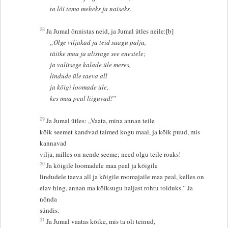
ta lõi tema meheks ja naiseks.
28
Ja Jumal õnnistas neid, ja Jumal ütles neile:[b]
„Olge viljakad ja teid saagu palju,
täitke maa ja alistage see enestele;
ja valitsege kalade üle meres,
lindude üle taeva all
ja kõigi loomade üle,
kes maa peal liiguvad!”
29
Ja Jumal ütles: „Vaata, mina annan teile
kõik seemet kandvad taimed kogu maal, ja kõik puud, mis
kannavad
vilja, milles on nende seeme; need olgu teile roaks!
30
Ja kõigile loomadele maa peal ja kõigile
lindudele taeva all ja kõigile roomajaile maa peal, kelles on
elav hing, annan ma kõiksugu haljast rohtu toiduks.” Ja
nõnda
sündis.
31
Ja Jumal vaatas kõike, mis ta oli teinud,