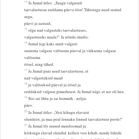
14
Ja Jumal ütles: „Saagu valgused
taevalaotusse eraldama päeva ööst! Tähistagu need seatud
aegu,
päevi ja aastaid,
15
olgu nad valgusteks taevalaotuses,
valgustuseks maale!” Ja nõnda sündis:
16
Jumal tegi kaks suurt valgust:
suurema valguse valitsema päeval ja väiksema valguse
valitsema
öösel, ning tähed.
17
Ja Jumal pani need taevalaotusse, et
nad valgustaksid maad
18
ja valitseksid päeval ja öösel ja
eraldaksid valguse pimedusest. Ja Jumal nägi, et see oli hea.
19
Siis sai õhtu ja sai hommik - neljas
päev.
20
Ja Jumal ütles: „Vesi kihagu elavaist
olendeist, ja maa peal lennaku linnud taevalaotuse poole!”
21
Ja Jumal lõi suured mereloomad ja
kõiksugu elavad olendid, kellest vesi kihab, nende liikide