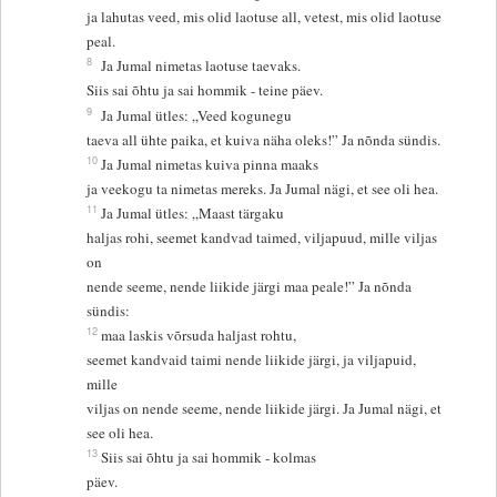
ja lahutas veed, mis olid laotuse all, vetest, mis olid laotuse
peal.
8
Ja Jumal nimetas laotuse taevaks.
Siis sai õhtu ja sai hommik - teine päev.
9
Ja Jumal ütles: „Veed kogunegu
taeva all ühte paika, et kuiva näha oleks!” Ja nõnda sündis.
10
Ja Jumal nimetas kuiva pinna maaks
ja veekogu ta nimetas mereks. Ja Jumal nägi, et see oli hea.
11
Ja Jumal ütles: „Maast tärgaku
haljas rohi, seemet kandvad taimed, viljapuud, mille viljas
on
nende seeme, nende liikide järgi maa peale!” Ja nõnda
sündis:
12
maa laskis võrsuda haljast rohtu,
seemet kandvaid taimi nende liikide järgi, ja viljapuid,
mille
viljas on nende seeme, nende liikide järgi. Ja Jumal nägi, et
see oli hea.
13
Siis sai õhtu ja sai hommik - kolmas
päev.