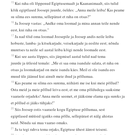
15
Kui raha oli lõppenud Egiptusemaalt ja Kaananimaalt, siis tulid
kõik egiptlased Joosepi juurde, öeldes: „Anna meile leiba! Kas peame
su silma ees surema, sellepärast et raha on otsas?”
16
Ja Joosep vastas: „Andke oma loomad ja mina annan teile nende
eest, kui raha on otsas.”
17
Ja nad tõid oma loomad Joosepile ja Joosep andis neile leiba
hobuste, lamba- ja kitsekarjade, veisekarjade ja eeslite eest; nõnda
muretses ta neile sel aastal leiba kõigi nende loomade eest.
18
Kui see aasta lõppes, siis järgmisel aastal tulid nad tema
juurde ja ütlesid temale: „Me ei saa oma isandale salata, et raha on
otsas ja loomakarjad on meie isanda käes. Meil ei ole isanda ees
muud üle jäänud kui ainult meie ihud ja põllumaa.
19
Kas peame su silma ees surema, niihästi me ise kui meie põllud?
Osta meid ja meie põllud leiva eest, et me oma põldudega saaksime
vaaraole orjadeks! Anna meile seemet, et jääksime elama ega sureks ja
et põllud ei jääks tühjaks!”
20
Siis Joosep ostis vaaraole kogu Egiptuse põllumaa, sest
egiptlased müüsid igaüks oma põllu, sellepärast et nälg ahistas
neid. Nõnda sai maa vaarao omaks.
21
Ja ta tegi rahva tema orjaks, Egiptuse ühest äärest teiseni.
22