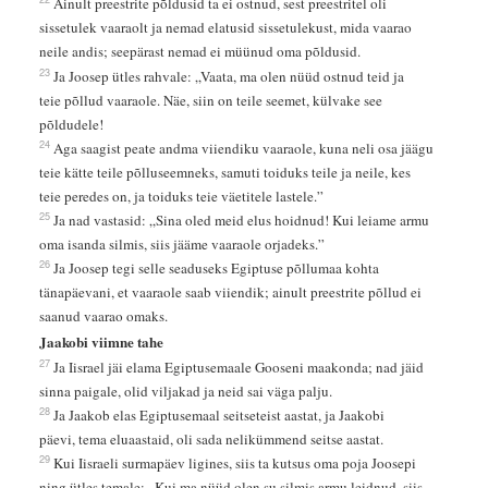
Ainult preestrite põldusid ta ei ostnud, sest preestritel oli
sissetulek vaaraolt ja nemad elatusid sissetulekust, mida vaarao
neile andis; seepärast nemad ei müünud oma põldusid.
23
Ja Joosep ütles rahvale: „Vaata, ma olen nüüd ostnud teid ja
teie põllud vaaraole. Näe, siin on teile seemet, külvake see
põldudele!
24
Aga saagist peate andma viiendiku vaaraole, kuna neli osa jäägu
teie kätte teile põlluseemneks, samuti toiduks teile ja neile, kes
teie peredes on, ja toiduks teie väetitele lastele.”
25
Ja nad vastasid: „Sina oled meid elus hoidnud! Kui leiame armu
oma isanda silmis, siis jääme vaaraole orjadeks.”
26
Ja Joosep tegi selle seaduseks Egiptuse põllumaa kohta
tänapäevani, et vaaraole saab viiendik; ainult preestrite põllud ei
saanud vaarao omaks.
Jaakobi viimne tahe
27
Ja Iisrael jäi elama Egiptusemaale Gooseni maakonda; nad jäid
sinna paigale, olid viljakad ja neid sai väga palju.
28
Ja Jaakob elas Egiptusemaal seitseteist aastat, ja Jaakobi
päevi, tema eluaastaid, oli sada nelikümmend seitse aastat.
29
Kui Iisraeli surmapäev ligines, siis ta kutsus oma poja Joosepi
ning ütles temale: „Kui ma nüüd olen su silmis armu leidnud, siis