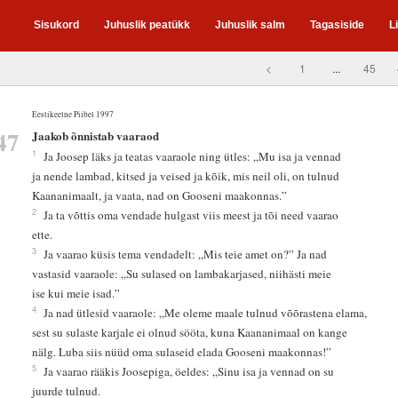
Sisukord
Juhuslik peatükk
Juhuslik salm
Tagasiside
L
<
1
...
45
Eestikeelne Piibel 1997
47
Jaakob õnnistab vaaraod
1
Ja Joosep läks ja teatas vaaraole ning ütles: „Mu isa ja vennad
ja nende lambad, kitsed ja veised ja kõik, mis neil oli, on tulnud
Kaananimaalt, ja vaata, nad on Gooseni maakonnas.”
2
Ja ta võttis oma vendade hulgast viis meest ja tõi need vaarao
ette.
3
Ja vaarao küsis tema vendadelt: „Mis teie amet on?” Ja nad
vastasid vaaraole: „Su sulased on lambakarjased, niihästi meie
ise kui meie isad.”
4
Ja nad ütlesid vaaraole: „Me oleme maale tulnud võõrastena elama,
sest su sulaste karjale ei olnud sööta, kuna Kaananimaal on kange
nälg. Luba siis nüüd oma sulaseid elada Gooseni maakonnas!”
5
Ja vaarao rääkis Joosepiga, öeldes: „Sinu isa ja vennad on su
juurde tulnud.