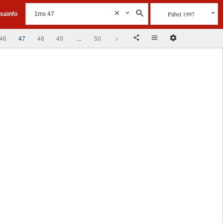
Piibel 1997
isainfo
46
47
48
49
...
50
>