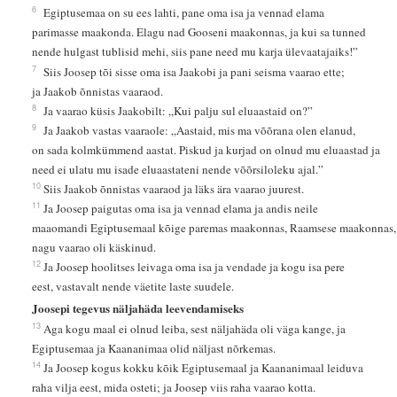
6
Egiptusemaa on su ees lahti, pane oma isa ja vennad elama
parimasse maakonda. Elagu nad Gooseni maakonnas, ja kui sa tunned
nende hulgast tublisid mehi, siis pane need mu karja ülevaatajaiks!”
7
Siis Joosep tõi sisse oma isa Jaakobi ja pani seisma vaarao ette;
ja Jaakob õnnistas vaaraod.
8
Ja vaarao küsis Jaakobilt: „Kui palju sul eluaastaid on?”
9
Ja Jaakob vastas vaaraole: „Aastaid, mis ma võõrana olen elanud,
on sada kolmkümmend aastat. Piskud ja kurjad on olnud mu eluaastad ja
need ei ulatu mu isade eluaastateni nende võõrsiloleku ajal.”
10
Siis Jaakob õnnistas vaaraod ja läks ära vaarao juurest.
11
Ja Joosep paigutas oma isa ja vennad elama ja andis neile
maaomandi Egiptusemaal kõige paremas maakonnas, Raamsese maakonnas
nagu vaarao oli käskinud.
12
Ja Joosep hoolitses leivaga oma isa ja vendade ja kogu isa pere
eest, vastavalt nende väetite laste suudele.
Joosepi tegevus näljahäda leevendamiseks
13
Aga kogu maal ei olnud leiba, sest näljahäda oli väga kange, ja
Egiptusemaa ja Kaananimaa olid näljast nõrkemas.
14
Ja Joosep kogus kokku kõik Egiptusemaal ja Kaananimaal leiduva
raha vilja eest, mida osteti; ja Joosep viis raha vaarao kotta.