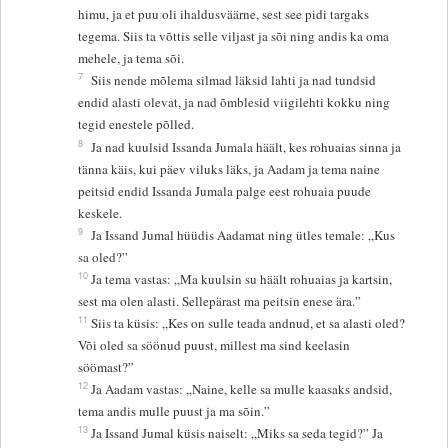
himu, ja et puu oli ihaldusväärne, sest see pidi targaks
tegema. Siis ta võttis selle viljast ja sõi ning andis ka oma
mehele, ja tema sõi.
7
Siis nende mõlema silmad läksid lahti ja nad tundsid
endid alasti olevat, ja nad õmblesid viigilehti kokku ning
tegid enestele põlled.
8
Ja nad kuulsid Issanda Jumala häält, kes rohuaias sinna ja
tänna käis, kui päev viluks läks, ja Aadam ja tema naine
peitsid endid Issanda Jumala palge eest rohuaia puude
keskele.
9
Ja Issand Jumal hüüdis Aadamat ning ütles temale: „Kus
sa oled?”
10
Ja tema vastas: „Ma kuulsin su häält rohuaias ja kartsin,
sest ma olen alasti. Sellepärast ma peitsin enese ära.”
11
Siis ta küsis: „Kes on sulle teada andnud, et sa alasti oled?
Või oled sa söönud puust, millest ma sind keelasin
söömast?”
12
Ja Aadam vastas: „Naine, kelle sa mulle kaasaks andsid,
tema andis mulle puust ja ma sõin.”
13
Ja Issand Jumal küsis naiselt: „Miks sa seda tegid?” Ja