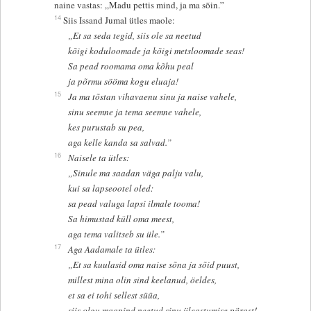
naine vastas: „Madu pettis mind, ja ma sõin.”
14
Siis Issand Jumal ütles maole:
„Et sa seda tegid, siis ole sa neetud
kõigi koduloomade ja kõigi metsloomade seas!
Sa pead roomama oma kõhu peal
ja põrmu sööma kogu eluaja!
15
Ja ma tõstan vihavaenu sinu ja naise vahele,
sinu seemne ja tema seemne vahele,
kes purustab su pea,
aga kelle kanda sa salvad.”
16
Naisele ta ütles:
„Sinule ma saadan väga palju valu,
kui sa lapseootel oled:
sa pead valuga lapsi ilmale tooma!
Sa himustad küll oma meest,
aga tema valitseb su üle.”
17
Aga Aadamale ta ütles:
„Et sa kuulasid oma naise sõna ja sõid puust,
millest mina olin sind keelanud, öeldes,
et sa ei tohi sellest süüa,
siis olgu maapind neetud sinu üleastumise pärast!