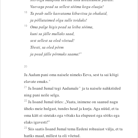
Vaevaga pead sa sellest sööma kogu eluaja!
18
Ta peab sulle kasvatama kibuvitsu ja ohakaid,
ja põllutaimed olgu sulle toiduks!
19
Oma palge higis pead sa leiba sööma,
kuni sa jälle mullaks saad,
sest sellest sa oled võetud!
Tõesti, sa oled põrm
ja pead jälle põrmuks saama!”
20
Ja Aadam pani oma naisele nimeks Eeva, sest ta sai kõigi
+
elavate emaks.
+
21
Ja Issand Jumal tegi Aadamale
ja ta naisele nahkriided
ning pani neile selga.
22
Ja Issand Jumal ütles: „Vaata, inimene on saanud nagu
üheks meie hulgast, tundes head ja kurja. Aga nüüd, et ta
oma kätt ei sirutaks ega võtaks ka elupuust ega sööks ega
elaks igavesti!”
23
Siis saatis Issand Jumal tema Eedeni rohuaiast välja, et ta
hariks maad, millest ta oli võetud.