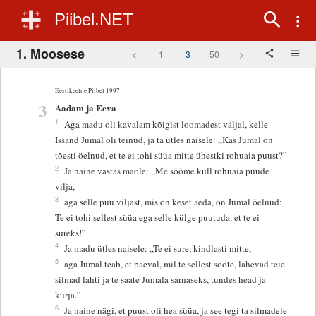
Piibel.NET
1. Moosese
<
1
3
50
>
Eestikeelne Piibel 1997
3
Aadam ja Eeva
1
Aga madu oli kavalam kõigist loomadest väljal, kelle
Issand Jumal oli teinud, ja ta ütles naisele: „Kas Jumal on
tõesti öelnud, et te ei tohi süüa mitte ühestki rohuaia puust?”
2
Ja naine vastas maole: „Me sööme küll rohuaia puude
vilja,
3
aga selle puu viljast, mis on keset aeda, on Jumal öelnud:
Te ei tohi sellest süüa ega selle külge puutuda, et te ei
sureks!”
4
Ja madu ütles naisele: „Te ei sure, kindlasti mitte,
5
aga Jumal teab, et päeval, mil te sellest sööte, lähevad teie
silmad lahti ja te saate Jumala sarnaseks, tundes head ja
kurja.”
6
Ja naine nägi, et puust oli hea süüa, ja see tegi ta silmadele