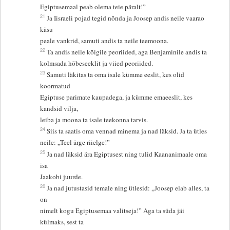
Egiptusemaal peab olema teie päralt!”
21
Ja Iisraeli pojad tegid nõnda ja Joosep andis neile vaarao
käsu
peale vankrid, samuti andis ta neile teemoona.
22
Ta andis neile kõigile peoriided, aga Benjaminile andis ta
kolmsada hõbeseeklit ja viied peoriided.
23
Samuti läkitas ta oma isale kümme eeslit, kes olid
koormatud
Egiptuse parimate kaupadega, ja kümme emaeeslit, kes
kandsid vilja,
leiba ja moona ta isale teekonna tarvis.
24
Siis ta saatis oma vennad minema ja nad läksid. Ja ta ütles
neile: „Teel ärge riielge!”
25
Ja nad läksid ära Egiptusest ning tulid Kaananimaale oma
isa
Jaakobi juurde.
26
Ja nad jutustasid temale ning ütlesid: „Joosep elab alles, ta
on
nimelt kogu Egiptusemaa valitseja!” Aga ta süda jäi
külmaks, sest ta