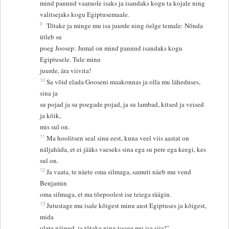
mind pannud vaaraole isaks ja isandaks kogu ta kojale ning
valitsejaks kogu Egiptusemaale.
9
Tõtake ja minge mu isa juurde ning öelge temale: Nõnda
ütleb su
poeg Joosep: Jumal on mind pannud isandaks kogu
Egiptusele. Tule minu
juurde, ära viivita!
10
Sa võid elada Gooseni maakonnas ja olla mu läheduses,
sina ja
su pojad ja su poegade pojad, ja su lambad, kitsed ja veised
ja kõik,
mis sul on.
11
Ma hoolitsen seal sinu eest, kuna veel viis aastat on
näljahäda, et ei jääks vaeseks sina ega su pere ega keegi, kes
sul on.
12
Ja vaata, te näete oma silmaga, samuti näeb mu vend
Benjamin
oma silmaga, et ma tõepoolest ise teiega räägin.
13
Jutustage mu isale kõigest minu aust Egiptuses ja kõigest,
mida
olete näinud, ja tõtake ning tooge mu isa siia!”