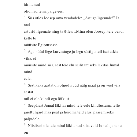
hirmunud
olid nad tema palge ees.
4
Siis ütles Joosep oma vendadele: „Astuge ligemale!” Ja
nad
astusid ligemale ning ta ütles: „Mina olen Joosep, teie vend,
kelle te
müüsite Egiptusesse.
5
Aga nüüd ärge kurvastage ja ärgu süttigu teil isekeskis
viha, et
müüsite mind siia, sest teie elu säilitamiseks läkitas Jumal
mind
eele.
6
Sest kaks aastat on olnud nüüd nälg maal ja on veel viis
aastat,
mil ei ole kündi ega lõikust.
7
Seepärast Jumal läkitas mind teie eele kindlustama teile
järeltulijaid maa peal ja hoidma teid elus, pääsemiseks
paljudele.
8
Niisiis ei ole teie mind läkitanud siia, vaid Jumal, ja tema
on