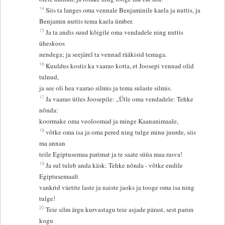
14
Siis ta langes oma vennale Benjaminile kaela ja nuttis, ja
Benjamin nuttis tema kaela ümber.
15
Ja ta andis suud kõigile oma vendadele ning nuttis
üheskoos
nendega; ja seejärel ta vennad rääkisid temaga.
16
Kuuldus kostis ka vaarao kotta, et Joosepi vennad olid
tulnud,
ja see oli hea vaarao silmis ja tema sulaste silmis.
17
Ja vaarao ütles Joosepile: „Ütle oma vendadele: Tehke
nõnda:
koormake oma veoloomad ja minge Kaananimaale,
18
võtke oma isa ja oma pered ning tulge minu juurde, siis
ma annan
teile Egiptusemaa parimat ja te saate süüa maa rasva!
19
Ja sul tuleb anda käsk: Tehke nõnda - võtke endile
Egiptusemaalt
vankrid väetite laste ja naiste jaoks ja tooge oma isa ning
tulge!
20
Teie silm ärgu kurvastagu teie asjade pärast, sest parim
kogu