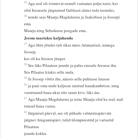
55
Aga seal oli toimuvat eemalt vaatamas palju naisi, kes
olid Jeesusele järgnenud Galileast alates teda teenides,
56
nende seas Maarja Magdaleena ja Jaakobuse ja Joosepi
ema
Maarja ning Sebedeuse poegade ema.
Jeesus maetakse kaljuhauda
57
Aga õhtu jõudes tuli rikas mees Arimaatiast, nimega
Joosep,
kes oli ka Jeesuse jünger.
58
See läks Pilaatuse juurde ja palus enesele Jeesuse ihu.
Siis Pilaatus käskis selle anda.
59
Ja Joosep võttis ihu, mässis selle puhtasse linasse
60
ja pani oma uude kaljusse raiutud hauakambrisse, ning
veeretanud haua ukse ette suure kivi, läks ära.
61
Aga Maarja Magdaleena ja teine Maarja olid ka seal, nad
istusid haua vastas.
62
Järgmisel päeval, see oli pühade valmistuspäevale
järgnev hingamispäev, tulid ülempreestrid ja variserid
Pilaatuse
juurde kokku