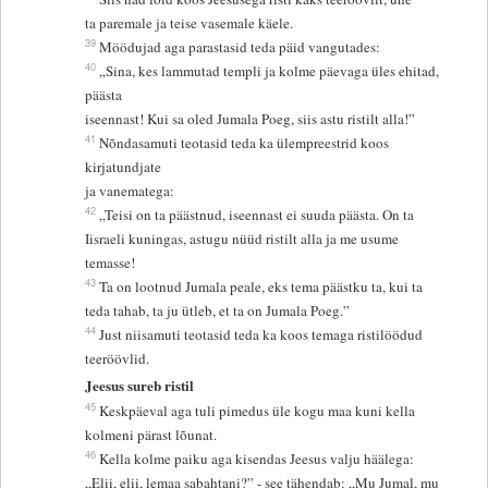
ta paremale ja teise vasemale käele.
39
Möödujad aga parastasid teda päid vangutades:
40
„Sina, kes lammutad templi ja kolme päevaga üles ehitad,
päästa
iseennast! Kui sa oled Jumala Poeg, siis astu ristilt alla!”
41
Nõndasamuti teotasid teda ka ülempreestrid koos
kirjatundjate
ja vanematega:
42
„Teisi on ta päästnud, iseennast ei suuda päästa. On ta
Iisraeli kuningas, astugu nüüd ristilt alla ja me usume
temasse!
43
Ta on lootnud Jumala peale, eks tema päästku ta, kui ta
teda tahab, ta ju ütleb, et ta on Jumala Poeg.”
44
Just niisamuti teotasid teda ka koos temaga ristilöödud
teeröövlid.
Jeesus sureb ristil
45
Keskpäeval aga tuli pimedus üle kogu maa kuni kella
kolmeni pärast lõunat.
46
Kella kolme paiku aga kisendas Jeesus valju häälega:
„Elii, elii, lemaa sabahtani?” - see tähendab: „Mu Jumal, mu