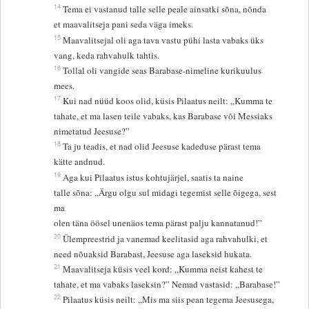
14
Tema ei vastanud talle selle peale ainsatki sõna, nõnda
et maavalitseja pani seda väga imeks.
15
Maavalitsejal oli aga tava vastu pühi lasta vabaks üks
vang, keda rahvahulk tahtis.
16
Tollal oli vangide seas Barabase-nimeline kurikuulus
mees.
17
Kui nad nüüd koos olid, küsis Pilaatus neilt: „Kumma te
tahate, et ma lasen teile vabaks, kas Barabase või Messiaks
nimetatud Jeesuse?”
18
Ta ju teadis, et nad olid Jeesuse kadeduse pärast tema
kätte andnud.
19
Aga kui Pilaatus istus kohtujärjel, saatis ta naine
talle sõna: „Ärgu olgu sul midagi tegemist selle õigega, sest
ma
olen täna öösel unenäos tema pärast palju kannatanud!”
20
Ülempreestrid ja vanemad keelitasid aga rahvahulki, et
need nõuaksid Barabast, Jeesuse aga laseksid hukata.
21
Maavalitseja küsis veel kord: „Kumma neist kahest te
tahate, et ma vabaks laseksin?” Nemad vastasid: „Barabase!”
22
Pilaatus küsis neilt: „Mis ma siis pean tegema Jeesusega,