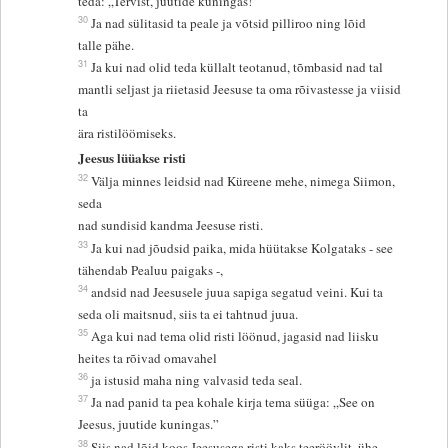
teda: „Tervist, juutide kuningas!”
30
Ja nad sülitasid ta peale ja võtsid pilliroo ning lõid
talle pähe.
31
Ja kui nad olid teda küllalt teotanud, tõmbasid nad tal
mantli seljast ja riietasid Jeesuse ta oma rõivastesse ja viisid
ta
ära ristilöömiseks.
Jeesus lüüakse risti
32
Välja minnes leidsid nad Küreene mehe, nimega Siimon,
seda
nad sundisid kandma Jeesuse risti.
33
Ja kui nad jõudsid paika, mida hüütakse Kolgataks - see
tähendab Pealuu paigaks -,
34
andsid nad Jeesusele juua sapiga segatud veini. Kui ta
seda oli maitsnud, siis ta ei tahtnud juua.
35
Aga kui nad tema olid risti löönud, jagasid nad liisku
heites ta rõivad omavahel
36
ja istusid maha ning valvasid teda seal.
37
Ja nad panid ta pea kohale kirja tema süüga: „See on
Jeesus, juutide kuningas.”
38
Siis nad lõid koos Jeesusega risti kaks teeröövlit, ühe