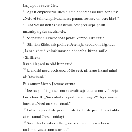
ära ja poos enese üles.
6
Aga ülempreestrid ütlesid neid hõberahasid üles korjates:
„Neid ei tohi templivaramusse panna, sest see on vere hind.”
7
Nad võtsid nõuks osta nende eest potissepa põllu
matmispaigaks muulastele.
8
Seepärast hüütakse seda põldu Verepõlluks tänini.
9
Siis läks täide, mis prohvet Jeremija kaudu on räägitud:
„Ja nad võtsid kolmkümmend hõberaha, hinna, mille
vääriliseks
Iisraeli lapsed ta olid hinnanud,
10
ja andsid need potissepa põllu eest, nii nagu Issand mind
oli käskinud.”
Pilaatus mõistab Jeesuse surma
11
Jeesus pandi aga seisma maavalitseja ette, ja maavalitseja
küsis temalt: „Sina oled siis juutide kuningas?” Aga Jeesus
lausus: „Need on sinu sõnad.”
12
Ent ülempreestrite ja vanemate kaebuste peale tema kohta
ei vastanud Jeesus midagi.
13
Siis ütles Pilaatus talle: „Kas sa ei kuule, mida kõike
nad sinu vastu tunnistavad?”