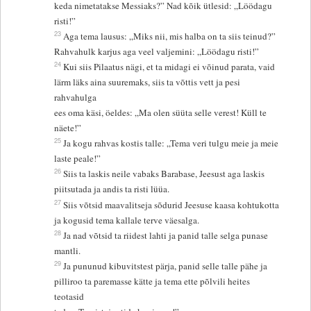
keda nimetatakse Messiaks?” Nad kõik ütlesid: „Löödagu
risti!”
23
Aga tema lausus: „Miks nii, mis halba on ta siis teinud?”
Rahvahulk karjus aga veel valjemini: „Löödagu risti!”
24
Kui siis Pilaatus nägi, et ta midagi ei võinud parata, vaid
lärm läks aina suuremaks, siis ta võttis vett ja pesi
rahvahulga
ees oma käsi, öeldes: „Ma olen süüta selle verest! Küll te
näete!”
25
Ja kogu rahvas kostis talle: „Tema veri tulgu meie ja meie
laste peale!”
26
Siis ta laskis neile vabaks Barabase, Jeesust aga laskis
piitsutada ja andis ta risti lüüa.
27
Siis võtsid maavalitseja sõdurid Jeesuse kaasa kohtukotta
ja kogusid tema kallale terve väesalga.
28
Ja nad võtsid ta riidest lahti ja panid talle selga punase
mantli.
29
Ja pununud kibuvitstest pärja, panid selle talle pähe ja
pilliroo ta paremasse kätte ja tema ette põlvili heites
teotasid