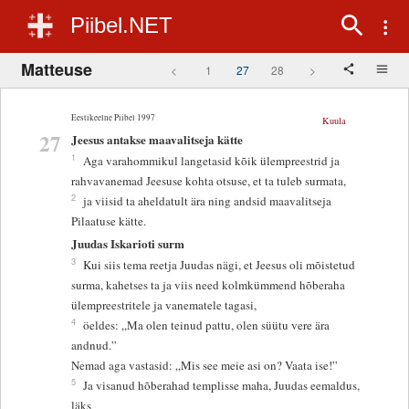
Piibel.NET
Matteuse
<
1
27
28
>
Eestikeelne Piibel 1997
Kuula
27
Jeesus antakse maavalitseja kätte
1
Aga varahommikul langetasid kõik ülempreestrid ja
rahvavanemad Jeesuse kohta otsuse, et ta tuleb surmata,
2
ja viisid ta aheldatult ära ning andsid maavalitseja
Pilaatuse kätte.
Juudas Iskarioti surm
3
Kui siis tema reetja Juudas nägi, et Jeesus oli mõistetud
surma, kahetses ta ja viis need kolmkümmend hõberaha
ülempreestritele ja vanematele tagasi,
4
öeldes: „Ma olen teinud pattu, olen süütu vere ära
andnud.”
Nemad aga vastasid: „Mis see meie asi on? Vaata ise!”
5
Ja visanud hõberahad templisse maha, Juudas eemaldus,
läks