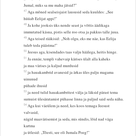
Jumal, miks sa mu maha jätsid?”
47
Aga mõned sealseisjaist laususid seda kuuldes: „See
hüüab Eelijat appi!”
48
Ja kohe jooksis üks nende seast ja võttis äädikaga
immutatud käsna, pistis selle roo otsa ja pakkus talle juua.
49
Aga teised rääkisid: „Noh olgu, eks me näe, kas Eelija
tuleb teda päästma!”
50
Jeesus aga, kisendades taas valju häälega, heitis hinge.
51
Ja ennäe, templi vahevaip kärises ülalt alla kaheks
ja maa värises ja kaljud murdusid
52
ja hauakambrid avanesid ja ärkas üles palju magama
uinunud
pühade ihusid
53
ja need tulid hauakambritest välja ja läksid pärast tema
surnuist ülesäratamist pühasse linna ja paljud said seda näha.
54
Aga kui väeülem ja need, kes koos temaga Jeesust
valvasid,
nägid maavärisemist ja seda, mis sündis, lõid nad väga
kartma
ja ütlesid: „Tõesti, see oli Jumala Poeg!”