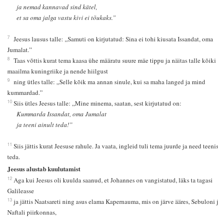
ja nemad kannavad sind kätel,
et sa oma jalga vastu kivi ei tõukaks.”
7
Jeesus lausus talle: „Samuti on kirjutatud: Sina ei tohi kiusata Issandat, oma
Jumalat.”
8
Taas võttis kurat tema kaasa ühe määratu suure mäe tippu ja näitas talle kõiki
maailma kuningriike ja nende hiilgust
9
ning ütles talle: „Selle kõik ma annan sinule, kui sa maha langed ja mind
kummardad.”
10
Siis ütles Jeesus talle: „Mine minema, saatan, sest kirjutatud on:
Kummarda Issandat, oma Jumalat
ja teeni ainult teda!”
11
Siis jättis kurat Jeesuse rahule. Ja vaata, ingleid tuli tema juurde ja need teeni
teda.
Jeesus alustab kuulutamist
12
Aga kui Jeesus oli kuulda saanud, et Johannes on vangistatud, läks ta tagasi
Galileasse
13
ja jättis Naatsareti ning asus elama Kapernauma, mis on järve ääres, Sebuloni 
Naftali piirkonnas,