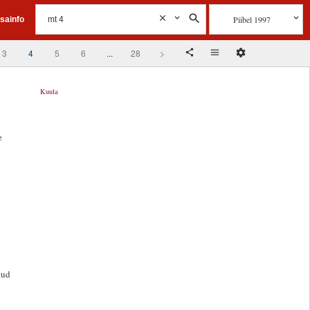
Piibel 1997
isainfo
3
4
5
6
...
28
>
Kuula
e
tud