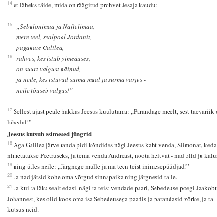
14
et läheks täide, mida on räägitud prohvet Jesaja kaudu:
15
„Sebulonimaa ja Naftalimaa,
mere teel, sealpool Jordanit,
paganate Galilea,
16
rahvas, kes istub pimeduses,
on suurt valgust näinud,
ja neile, kes istuvad surma maal ja surma varjus -
neile tõuseb valgus!”
17
Sellest ajast peale hakkas Jeesus kuulutama: „Parandage meelt, sest taevariik 
lähedal!”
Jeesus kutsub esimesed jüngrid
18
Aga Galilea järve randa pidi kõndides nägi Jeesus kaht venda, Siimonat, keda
nimetatakse Peetruseks, ja tema venda Andreast, noota heitvat - nad olid ju kalur
19
ning ütles neile: „Järgnege mulle ja ma teen teist inimesepüüdjad!”
20
Ja nad jätsid kohe oma võrgud sinnapaika ning järgnesid talle.
21
Ja kui ta läks sealt edasi, nägi ta teist vendade paari, Sebedeuse poegi Jaakobu
Johannest, kes olid koos oma isa Sebedeusega paadis ja parandasid võrke, ja ta
kutsus neid.