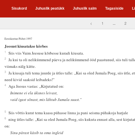
Sisukord
Juhuslik peatükk
Juhuslik salm
Tagasiside
L
<
1
...
2
Eestikeelne Piibel 1997
4
Jeesust kiusatakse kõrbes
1
Siis viis Vaim Jeesuse kõrbesse kuradi kiusata.
2
Ja kui ta oli nelikümmend päeva ja nelikümmend ööd paastunud, siis tuli tall
viimaks nälg kätte.
3
Ja kiusaja tuli tema juurde ja ütles talle: „Kui sa oled Jumala Poeg, siis ütle, et
need kivid saaksid leibadeks!”
4
Aga Jeesus vastas: „Kirjutatud on:
Inimene ei ela üksnes leivast,
vaid igast sõnast, mis lähtub Jumala suust.”
5
Siis võttis kurat tema kaasa pühasse linna ja pani seisma pühakoja harjale
6
ning ütles talle: „Kui sa oled Jumala Poeg, siis kukuta ennast alla, sest kirjuta
on:
Sinu pärast käsib ta oma ingleid