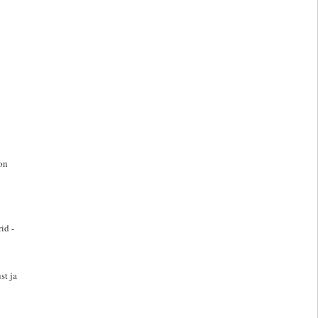
on
id -
st ja