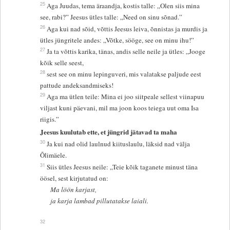
25
Aga Juudas, tema äraandja, kostis talle: „Olen siis mina
see, rabi?” Jeesus ütles talle: „Need on sinu sõnad.”
26
Aga kui nad sõid, võttis Jeesus leiva, õnnistas ja murdis ja
ütles jüngritele andes: „Võtke, sööge, see on minu ihu!”
27
Ja ta võttis karika, tänas, andis selle neile ja ütles: „Jooge
kõik selle seest,
28
sest see on minu lepinguveri, mis valatakse paljude eest
pattude andeksandmiseks!
29
Aga ma ütlen teile: Mina ei joo siitpeale sellest viinapuu
viljast kuni päevani, mil ma joon koos teiega uut oma Isa
riigis.”
Jeesus kuulutab ette, et jüngrid jätavad ta maha
30
Ja kui nad olid laulnud kiituslaulu, läksid nad välja
Õlimäele.
31
Siis ütles Jeesus neile: „Teie kõik taganete minust täna
öösel, sest kirjutatud on:
Ma löön karjast,
ja karja lambad pillutatakse laiali.
32