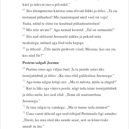
käel ja tulevat taeva pilvedel.”
65
Siis ülempreester käristas oma rõivad lõhki ja ütles: „Ta on
teotanud pühadust! Mis tunnistajaid meil veel on vaja!
Vaata, nüüd te olete ise kuulnud pühaduseteotust!
66
Mis teie arvate?” Aga nemad kostsid: „Tal on surmasüü!”
67
Siis nad sülitasid Jeesusele näkku ja peksid teda
rusikatega, mõned aga lõid teda kepiga
68
ja ütlesid: „Ütle meile prohveti viisil, Messias, kes see on,
kes sind lõi?”
Peetrus salgab Jeesuse
69
Peetrus istus aga väljas õuel. Ja ta juurde astus üks
teenijatüdruk ja ütles: „Ka sina olid galilealase Jeesusega.”
70
Aga tema salgas kõigi ees: „Ma ei mõista, mida sa räägid!”
71
Kui ta läks aga värava poole, nägi teda teine teenijatüdruk
ja ütles neile, kes seal olid: „Tema oli naatsaretlase
Jeesusega.”
72
Ja taas salgas ta vandega: „Ma ei tunne seda inimest!”
73
Üsna varsti ütlesid aga sealviibijad Peetrusele ligi astudes:
„Tõesti, ka sina oled üks nende seast, sest su kõneviiski
annab su ära.”