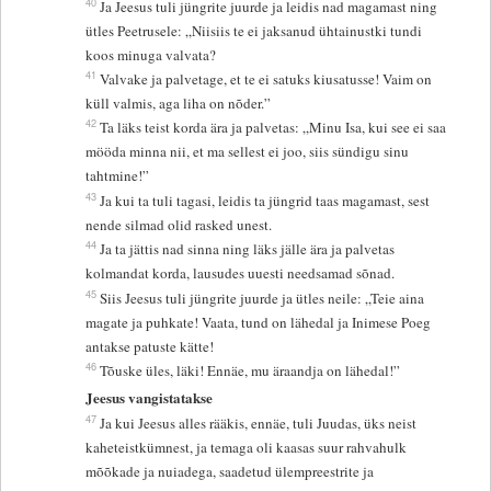
40
Ja Jeesus tuli jüngrite juurde ja leidis nad magamast ning
ütles Peetrusele: „Niisiis te ei jaksanud ühtainustki tundi
koos minuga valvata?
41
Valvake ja palvetage, et te ei satuks kiusatusse! Vaim on
küll valmis, aga liha on nõder.”
42
Ta läks teist korda ära ja palvetas: „Minu Isa, kui see ei saa
mööda minna nii, et ma sellest ei joo, siis sündigu sinu
tahtmine!”
43
Ja kui ta tuli tagasi, leidis ta jüngrid taas magamast, sest
nende silmad olid rasked unest.
44
Ja ta jättis nad sinna ning läks jälle ära ja palvetas
kolmandat korda, lausudes uuesti needsamad sõnad.
45
Siis Jeesus tuli jüngrite juurde ja ütles neile: „Teie aina
magate ja puhkate! Vaata, tund on lähedal ja Inimese Poeg
antakse patuste kätte!
46
Tõuske üles, läki! Ennäe, mu äraandja on lähedal!”
Jeesus vangistatakse
47
Ja kui Jeesus alles rääkis, ennäe, tuli Juudas, üks neist
kaheteistkümnest, ja temaga oli kaasas suur rahvahulk
mõõkade ja nuiadega, saadetud ülempreestrite ja