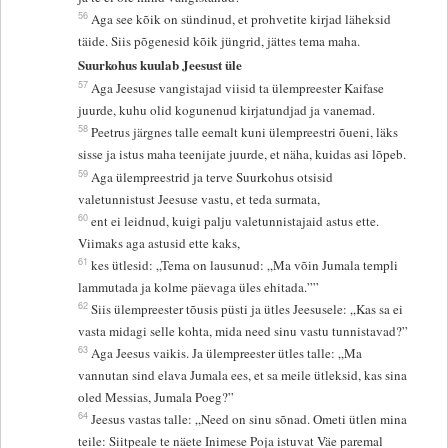
56
Aga see kõik on sündinud, et prohvetite kirjad läheksid
täide. Siis põgenesid kõik jüngrid, jättes tema maha.
Suurkohus kuulab Jeesust üle
57
Aga Jeesuse vangistajad viisid ta ülempreester Kaifase
juurde, kuhu olid kogunenud kirjatundjad ja vanemad.
58
Peetrus järgnes talle eemalt kuni ülempreestri õueni, läks
sisse ja istus maha teenijate juurde, et näha, kuidas asi lõpeb.
59
Aga ülempreestrid ja terve Suurkohus otsisid
valetunnistust Jeesuse vastu, et teda surmata,
60
ent ei leidnud, kuigi palju valetunnistajaid astus ette.
Viimaks aga astusid ette kaks,
61
kes ütlesid: „Tema on lausunud: „Ma võin Jumala templi
lammutada ja kolme päevaga üles ehitada.””
62
Siis ülempreester tõusis püsti ja ütles Jeesusele: „Kas sa ei
vasta midagi selle kohta, mida need sinu vastu tunnistavad?”
63
Aga Jeesus vaikis. Ja ülempreester ütles talle: „Ma
vannutan sind elava Jumala ees, et sa meile ütleksid, kas sina
oled Messias, Jumala Poeg?”
64
Jeesus vastas talle: „Need on sinu sõnad. Ometi ütlen mina
teile: Siitpeale te näete Inimese Poja istuvat Väe paremal