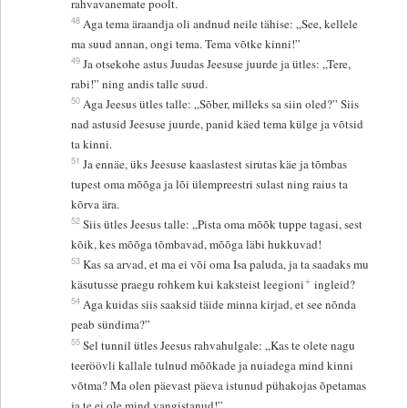
rahvavanemate poolt.
48
Aga tema äraandja oli andnud neile tähise: „See, kellele
ma suud annan, ongi tema. Tema võtke kinni!”
49
Ja otsekohe astus Juudas Jeesuse juurde ja ütles: „Tere,
rabi!” ning andis talle suud.
50
Aga Jeesus ütles talle: „Sõber, milleks sa siin oled?” Siis
nad astusid Jeesuse juurde, panid käed tema külge ja võtsid
ta kinni.
51
Ja ennäe, üks Jeesuse kaaslastest sirutas käe ja tõmbas
tupest oma mõõga ja lõi ülempreestri sulast ning raius ta
kõrva ära.
52
Siis ütles Jeesus talle: „Pista oma mõõk tuppe tagasi, sest
kõik, kes mõõga tõmbavad, mõõga läbi hukkuvad!
53
Kas sa arvad, et ma ei või oma Isa paluda, ja ta saadaks mu
+
käsutusse praegu rohkem kui kaksteist leegioni
ingleid?
54
Aga kuidas siis saaksid täide minna kirjad, et see nõnda
peab sündima?”
55
Sel tunnil ütles Jeesus rahvahulgale: „Kas te olete nagu
teeröövli kallale tulnud mõõkade ja nuiadega mind kinni
võtma? Ma olen päevast päeva istunud pühakojas õpetamas
ja te ei ole mind vangistanud!”