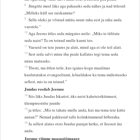
8
Jüngrite meel läks aga pahaseks seda nähes ja nad ütlesid:
„Milleks küll see raiskamine?
9
Selle oleks ju võinud müüa suure raha eest ja raha anda
vaestele.”
10
Aga Jeesus ütles seda märgates neile: „Miks te tülitate
seda naist? Ta on teinud mulle kauni teo.
11
Vaeseid on teie juures ju alati, mind aga ei ole teil alati.
12
Sest seda salvi minu ihu peale kallates tegi tema seda
minu matuseks.
13
Tõesti, ma ütlen teile, kus iganes kogu maailmas
kuulutatakse evangeeliumi, kõneldakse ka tema mälestuseks
sellest, mis ta on teinud.”
Juudas reedab Jeesuse
14
Siis läks Juudas Iskariot, üks neist kaheteistkümnest,
ülempreestrite juurde
15
ja ütles: „Mis te tahate mulle anda, kui ma tema teie kätte
annan?” Nemad pakkusid talle kolmkümmend hõberaha.
16
Ja sellest alates otsis Juudas parajat hetke, et Jeesust ära
anda.
Jeesuse viimne paasasöömaaeg