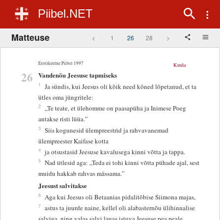
Piibel.NET
Matteuse
<
1
26
28
>
Eestikeelne Piibel 1997
Kuula
26
Vandenõu Jeesuse tapmiseks
1
Ja sündis, kui Jeesus oli kõik need kõned lõpetanud, et ta
ütles oma jüngritele:
2
„Te teate, et ülehomme on paasapüha ja Inimese Poeg
antakse risti lüüa.”
3
Siis kogunesid ülempreestrid ja rahvavanemad
ülempreester Kaifase kotta
4
ja otsustasid Jeesuse kavalusega kinni võtta ja tappa.
5
Nad ütlesid aga: „Teda ei tohi kinni võtta pühade ajal, sest
muidu hakkab rahvas mässama.”
Jeesust salvitakse
6
Aga kui Jeesus oli Betaanias pidalitõbise Siimona majas,
7
astus ta juurde naine, kellel oli alabasternõu ülihinnalise
salviga, ning valas salvi lauas istuva Jeesuse pea peale.