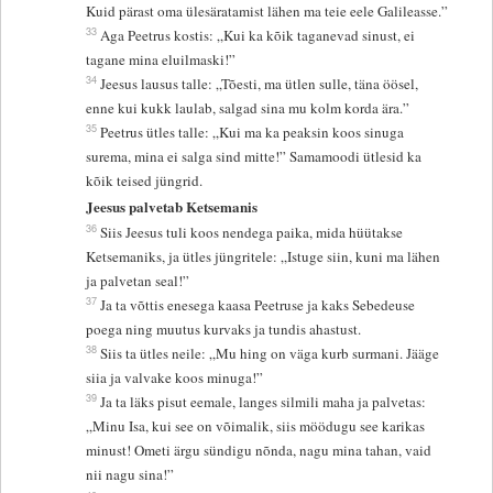
Kuid pärast oma ülesäratamist lähen ma teie eele Galileasse.”
33
Aga Peetrus kostis: „Kui ka kõik taganevad sinust, ei
tagane mina eluilmaski!”
34
Jeesus lausus talle: „Tõesti, ma ütlen sulle, täna öösel,
enne kui kukk laulab, salgad sina mu kolm korda ära.”
35
Peetrus ütles talle: „Kui ma ka peaksin koos sinuga
surema, mina ei salga sind mitte!” Samamoodi ütlesid ka
kõik teised jüngrid.
Jeesus palvetab Ketsemanis
36
Siis Jeesus tuli koos nendega paika, mida hüütakse
Ketsemaniks, ja ütles jüngritele: „Istuge siin, kuni ma lähen
ja palvetan seal!”
37
Ja ta võttis enesega kaasa Peetruse ja kaks Sebedeuse
poega ning muutus kurvaks ja tundis ahastust.
38
Siis ta ütles neile: „Mu hing on väga kurb surmani. Jääge
siia ja valvake koos minuga!”
39
Ja ta läks pisut eemale, langes silmili maha ja palvetas:
„Minu Isa, kui see on võimalik, siis möödugu see karikas
minust! Ometi ärgu sündigu nõnda, nagu mina tahan, vaid
nii nagu sina!”