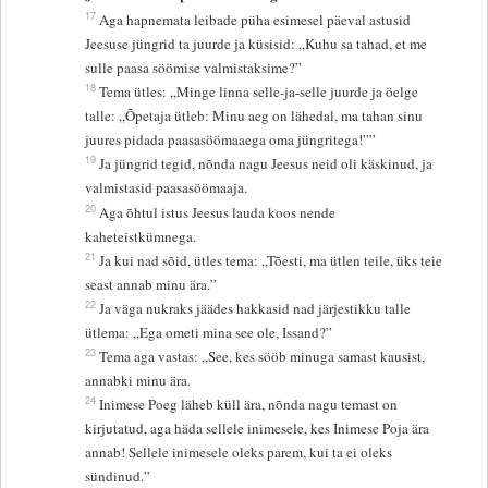
17
Aga hapnemata leibade püha esimesel päeval astusid
Jeesuse jüngrid ta juurde ja küsisid: „Kuhu sa tahad, et me
sulle paasa söömise valmistaksime?”
18
Tema ütles: „Minge linna selle-ja-selle juurde ja öelge
talle: „Õpetaja ütleb: Minu aeg on lähedal, ma tahan sinu
juures pidada paasasöömaaega oma jüngritega!””
19
Ja jüngrid tegid, nõnda nagu Jeesus neid oli käskinud, ja
valmistasid paasasöömaaja.
20
Aga õhtul istus Jeesus lauda koos nende
kaheteistkümnega.
21
Ja kui nad sõid, ütles tema: „Tõesti, ma ütlen teile, üks teie
seast annab minu ära.”
22
Ja väga nukraks jäädes hakkasid nad järjestikku talle
ütlema: „Ega ometi mina see ole, Issand?”
23
Tema aga vastas: „See, kes sööb minuga samast kausist,
annabki minu ära.
24
Inimese Poeg läheb küll ära, nõnda nagu temast on
kirjutatud, aga häda sellele inimesele, kes Inimese Poja ära
annab! Sellele inimesele oleks parem, kui ta ei oleks
sündinud.”