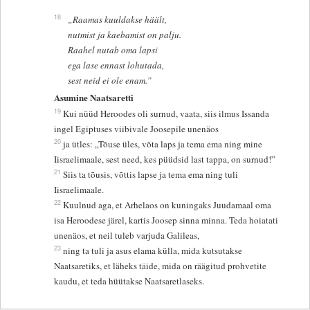
18
„Raamas kuuldakse häält,
nutmist ja kaebamist on palju.
Raahel nutab oma lapsi
ega lase ennast lohutada,
sest neid ei ole enam.”
Asumine Naatsaretti
19
Kui nüüd Heroodes oli surnud, vaata, siis ilmus Issanda
ingel Egiptuses viibivale Joosepile unenäos
20
ja ütles: „Tõuse üles, võta laps ja tema ema ning mine
Iisraelimaale, sest need, kes püüdsid last tappa, on surnud!”
21
Siis ta tõusis, võttis lapse ja tema ema ning tuli
Iisraelimaale.
22
Kuulnud aga, et Arhelaos on kuningaks Juudamaal oma
isa Heroodese järel, kartis Joosep sinna minna. Teda hoiatati
unenäos, et neil tuleb varjuda Galileas,
23
ning ta tuli ja asus elama külla, mida kutsutakse
Naatsaretiks, et läheks täide, mida on räägitud prohvetite
kaudu, et teda hüütakse Naatsaretlaseks.