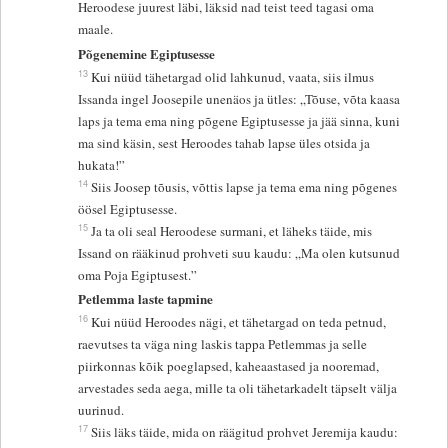
Heroodese juurest läbi, läksid nad teist teed tagasi oma
maale.
Põgenemine Egiptusesse
13
Kui nüüd tähetargad olid lahkunud, vaata, siis ilmus
Issanda ingel Joosepile unenäos ja ütles: „Tõuse, võta kaasa
laps ja tema ema ning põgene Egiptusesse ja jää sinna, kuni
ma sind käsin, sest Heroodes tahab lapse üles otsida ja
hukata!”
14
Siis Joosep tõusis, võttis lapse ja tema ema ning põgenes
öösel Egiptusesse.
15
Ja ta oli seal Heroodese surmani, et läheks täide, mis
Issand on rääkinud prohveti suu kaudu: „Ma olen kutsunud
oma Poja Egiptusest.”
Petlemma laste tapmine
16
Kui nüüd Heroodes nägi, et tähetargad on teda petnud,
raevutses ta väga ning laskis tappa Petlemmas ja selle
piirkonnas kõik poeglapsed, kaheaastased ja nooremad,
arvestades seda aega, mille ta oli tähetarkadelt täpselt välja
uurinud.
17
Siis läks täide, mida on räägitud prohvet Jeremija kaudu: