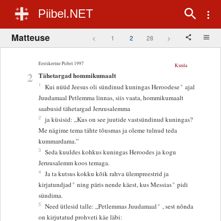
Piibel.NET
Matteuse
<
1
2
28
>
Eestikeelne Piibel 1997
Kuula
2
Tähetargad hommikumaalt
+
1
Kui nüüd Jeesus oli sündinud kuningas Heroodese
ajal
Juudamaal Petlemma linnas, siis vaata, hommikumaalt
saabusid tähetargad Jeruusalemma
2
ja küsisid: „Kus on see juutide vastsündinud kuningas?
Me nägime tema tähte tõusmas ja oleme tulnud teda
kummardama.”
3
Seda kuuldes kohkus kuningas Heroodes ja kogu
Jeruusalemm koos temaga.
4
Ja ta kutsus kokku kõik rahva ülempreestrid ja
+
+
kirjatundjad
ning päris nende käest, kus Messias
pidi
sündima.
+
5
Need ütlesid talle: „Petlemmas Juudamaal
, sest nõnda
on kirjutatud prohveti käe läbi: