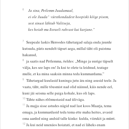
6
Ja sina, Petlemm Juudamaal,
+
ei ole Juuda
vürstkondadest hoopiski kõige pisem,
sest sinust lähtub Valitseja,
kes hoiab mu Iisraeli rahvast kui karjane.”
7
Seepeale laskis Heroodes tähetargad salaja enda juurde
kutsuda, päris nendelt täpset aega, millal täht oli paistma
hakanud,
8
ja saatis nad Petlemma, öeldes: „Minge ja uurige täpselt
välja, kes see laps on! Ja kui te olete ta leidnud, teatage
mulle, et ka mina saaksin minna teda kummardama.”
9
Tähetargad kuulasid kuninga jutu ära ning asusid teele. Ja
vaata, täht, mille tõusmist nad olid näinud, käis nende eel,
kuni jäi seisma selle paiga kohale, kus oli laps.
10
Tähte nähes rõõmustasid nad üliväga.
11
Ja majja sisse astudes nägid nad last koos Maarja, tema
emaga, ja kummardasid teda tema ette maha heites, avasid
oma aarded ning andsid talle kinke: kulda, viirukit ja mürri.
12
Ja kui neid unenäos hoiatati, et nad ei läheks enam