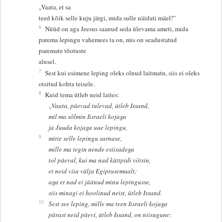
„Vaata, et sa
teed kõik selle kuju järgi, mida sulle näidati mäel!”
6
Nüüd on aga Jeesus saanud seda ülevama ameti, mida
parema lepingu vahemees ta on, mis on seadustatud
paremate tõotuste
alusel.
7
Sest kui esimene leping oleks olnud laitmatu, siis ei oleks
otsitud kohta teisele.
8
Kuid tema ütleb neid laites:
„Vaata, päevad tulevad, ütleb Issand,
mil ma sõlmin Iisraeli kojaga
ja Juuda kojaga uue lepingu,
9
mitte selle lepingu sarnase,
mille ma tegin nende esiisadega
tol päeval, kui ma nad kättpidi võtsin,
et neid viia välja Egiptusemaalt;
aga et nad ei jäänud minu lepingusse,
siis minagi ei hoolinud neist, ütleb Issand.
10
Sest see leping, mille ma teen Iisraeli kojaga
pärast neid päevi, ütleb Issand, on niisugune: