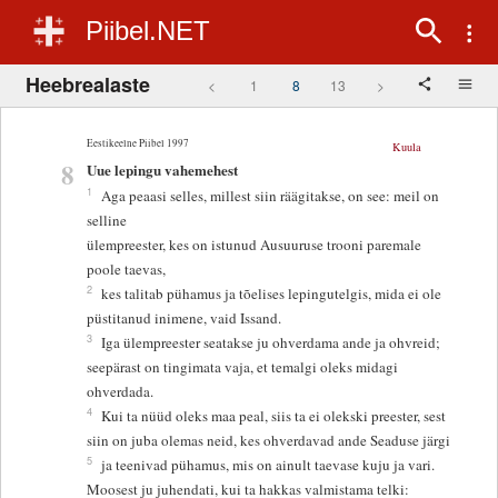
Piibel.NET
Heebrealaste
<
1
8
13
>
Eestikeelne Piibel 1997
Kuula
8
Uue lepingu vahemehest
1
Aga peaasi selles, millest siin räägitakse, on see: meil on
selline
ülempreester, kes on istunud Ausuuruse trooni paremale
poole taevas,
2
kes talitab pühamus ja tõelises lepingutelgis, mida ei ole
püstitanud inimene, vaid Issand.
3
Iga ülempreester seatakse ju ohverdama ande ja ohvreid;
seepärast on tingimata vaja, et temalgi oleks midagi
ohverdada.
4
Kui ta nüüd oleks maa peal, siis ta ei olekski preester, sest
siin on juba olemas neid, kes ohverdavad ande Seaduse järgi
5
ja teenivad pühamus, mis on ainult taevase kuju ja vari.
Moosest ju juhendati, kui ta hakkas valmistama telki: