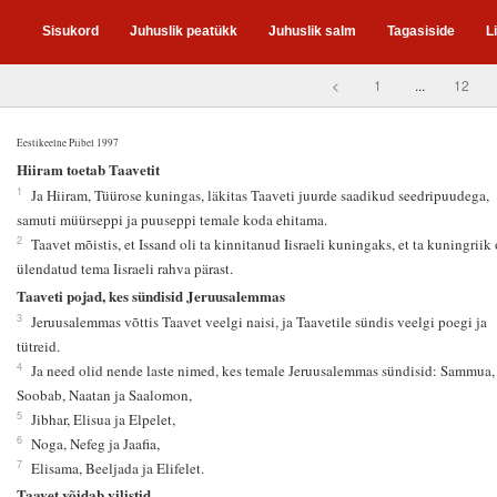
Sisukord
Juhuslik peatükk
Juhuslik salm
Tagasiside
L
<
1
...
12
Eestikeelne Piibel 1997
4
Hiiram toetab Taavetit
1
Ja Hiiram, Tüürose kuningas, läkitas Taaveti juurde saadikud seedripuudega,
samuti müürseppi ja puuseppi temale koda ehitama.
2
Taavet mõistis, et Issand oli ta kinnitanud Iisraeli kuningaks, et ta kuningriik 
ülendatud tema Iisraeli rahva pärast.
Taaveti pojad, kes sündisid Jeruusalemmas
3
Jeruusalemmas võttis Taavet veelgi naisi, ja Taavetile sündis veelgi poegi ja
tütreid.
4
Ja need olid nende laste nimed, kes temale Jeruusalemmas sündisid: Sammua,
Soobab, Naatan ja Saalomon,
5
Jibhar, Elisua ja Elpelet,
6
Noga, Nefeg ja Jaafia,
7
Elisama, Beeljada ja Elifelet.
Taavet võidab vilistid