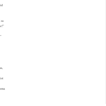
sid
 sa
te!”
”
ma,
ist
tema