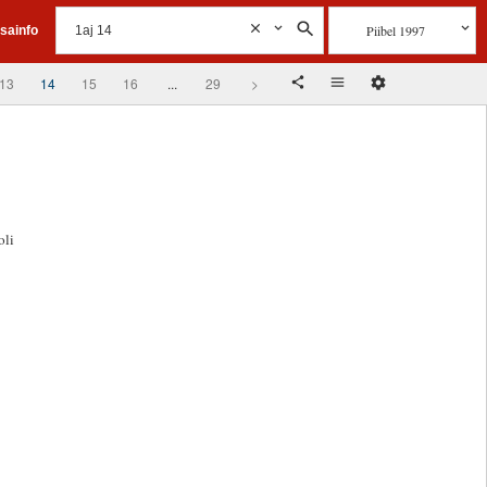
Piibel 1997
isainfo
13
14
15
16
...
29
>
oli