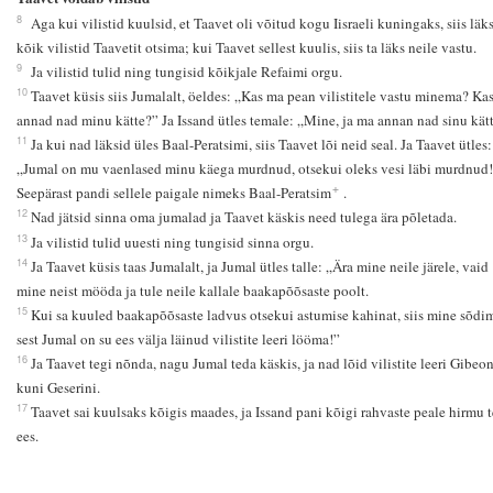
8
Aga kui vilistid kuulsid, et Taavet oli võitud kogu Iisraeli kuningaks, siis läk
kõik vilistid Taavetit otsima; kui Taavet sellest kuulis, siis ta läks neile vastu.
9
Ja vilistid tulid ning tungisid kõikjale Refaimi orgu.
10
Taavet küsis siis Jumalalt, öeldes: „Kas ma pean vilistitele vastu minema? Kas
annad nad minu kätte?” Ja Issand ütles temale: „Mine, ja ma annan nad sinu kät
11
Ja kui nad läksid üles Baal-Peratsimi, siis Taavet lõi neid seal. Ja Taavet ütles:
„Jumal on mu vaenlased minu käega murdnud, otsekui oleks vesi läbi murdnud!
+
Seepärast pandi sellele paigale nimeks Baal-Peratsim
.
12
Nad jätsid sinna oma jumalad ja Taavet käskis need tulega ära põletada.
13
Ja vilistid tulid uuesti ning tungisid sinna orgu.
14
Ja Taavet küsis taas Jumalalt, ja Jumal ütles talle: „Ära mine neile järele, vaid
mine neist mööda ja tule neile kallale baakapõõsaste poolt.
15
Kui sa kuuled baakapõõsaste ladvus otsekui astumise kahinat, siis mine sõdi
sest Jumal on su ees välja läinud vilistite leeri lööma!”
16
Ja Taavet tegi nõnda, nagu Jumal teda käskis, ja nad lõid vilistite leeri Gibeon
kuni Geserini.
17
Taavet sai kuulsaks kõigis maades, ja Issand pani kõigi rahvaste peale hirmu 
ees.