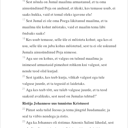
16
Sest nõnda on Jumal maailma armastanud, et ta oma
ainusündinud Poja on andnud, et ükski, kes temasse usub, ei
saaks hukka, vaid et temal oleks igavene elu!
17
Sest Jumal ei ole oma Poega läkitanud maailma, et ta
maailma üle kohut mõistaks, vaid et maailm tema läbi
õndsaks saaks!
18
Kes usub temasse, selle üle ei mõisteta kohut; aga kes ei
usu, selle üle on juba kohus mõistetud, sest ta ei ole uskunud
Jumala ainusündinud Poja nimesse.
19
Aga see on kohus, et valgus on tulnud maailma ja
inimesed armastasid pimedust rohkem kui valgust, sest
nende teod olid kurjad.
20
Sest igaüks, kes teeb kurja, vihkab valgust ega tule
valguse juurde, et ta tegusid ei laidetaks.
21
Aga kes teeb tõtt, see tuleb valguse juurde, et ta teod
saaksid avalikuks, sest need on Jumalas tehtud!"
Ristija Johannese uus tunnistus Kristusest
22
Pärast seda tulid Jeesus ja tema jüngrid Juudamaale; ja
seal ta viibis nendega ja ristis.
23
Aga ka Johannes oli ristimas Ainonis Salimi lähedal, sest