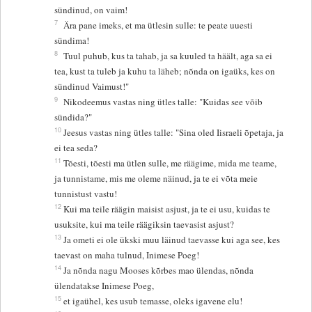
sündinud, on vaim!
7
Ära pane imeks, et ma ütlesin sulle: te peate uuesti
sündima!
8
Tuul puhub, kus ta tahab, ja sa kuuled ta häält, aga sa ei
tea, kust ta tuleb ja kuhu ta läheb; nõnda on igaüks, kes on
sündinud Vaimust!"
9
Nikodeemus vastas ning ütles talle: "Kuidas see võib
sündida?"
10
Jeesus vastas ning ütles talle: "Sina oled Iisraeli õpetaja, ja
ei tea seda?
11
Tõesti, tõesti ma ütlen sulle, me räägime, mida me teame,
ja tunnistame, mis me oleme näinud, ja te ei võta meie
tunnistust vastu!
12
Kui ma teile räägin maisist asjust, ja te ei usu, kuidas te
usuksite, kui ma teile räägiksin taevasist asjust?
13
Ja ometi ei ole ükski muu läinud taevasse kui aga see, kes
taevast on maha tulnud, Inimese Poeg!
14
Ja nõnda nagu Mooses kõrbes mao ülendas, nõnda
ülendatakse Inimese Poeg,
15
et igaühel, kes usub temasse, oleks igavene elu!