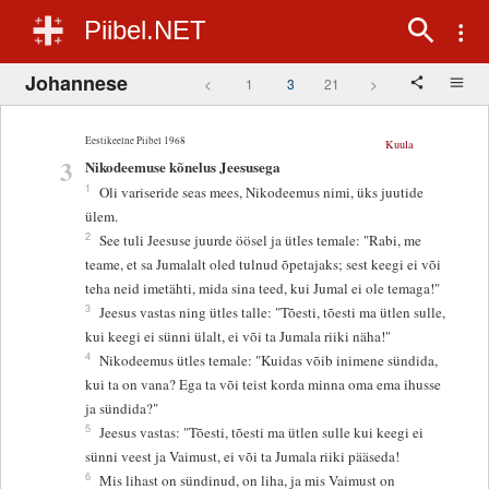
Piibel.NET
Johannese
<
1
3
21
>
Eestikeelne Piibel 1968
Kuula
3
Nikodeemuse kõnelus Jeesusega
1
Oli variseride seas mees, Nikodeemus nimi, üks juutide
ülem.
2
See tuli Jeesuse juurde öösel ja ütles temale: "Rabi, me
teame, et sa Jumalalt oled tulnud õpetajaks; sest keegi ei või
teha neid imetähti, mida sina teed, kui Jumal ei ole temaga!"
3
Jeesus vastas ning ütles talle: "Tõesti, tõesti ma ütlen sulle,
kui keegi ei sünni ülalt, ei või ta Jumala riiki näha!"
4
Nikodeemus ütles temale: "Kuidas võib inimene sündida,
kui ta on vana? Ega ta või teist korda minna oma ema ihusse
ja sündida?"
5
Jeesus vastas: "Tõesti, tõesti ma ütlen sulle kui keegi ei
sünni veest ja Vaimust, ei või ta Jumala riiki pääseda!
6
Mis lihast on sündinud, on liha, ja mis Vaimust on