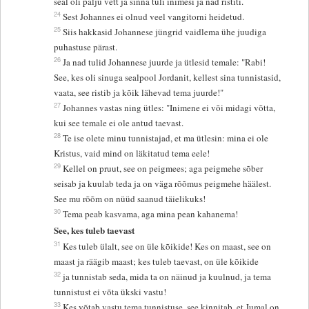
seal oli palju vett ja sinna tuli inimesi ja nad ristiti.
24
Sest Johannes ei olnud veel vangitorni heidetud.
25
Siis hakkasid Johannese jüngrid vaidlema ühe juudiga
puhastuse pärast.
26
Ja nad tulid Johannese juurde ja ütlesid temale: "Rabi!
See, kes oli sinuga sealpool Jordanit, kellest sina tunnistasid,
vaata, see ristib ja kõik lähevad tema juurde!"
27
Johannes vastas ning ütles: "Inimene ei või midagi võtta,
kui see temale ei ole antud taevast.
28
Te ise olete minu tunnistajad, et ma ütlesin: mina ei ole
Kristus, vaid mind on läkitatud tema eele!
29
Kellel on pruut, see on peigmees; aga peigmehe sõber
seisab ja kuulab teda ja on väga rõõmus peigmehe häälest.
See mu rõõm on nüüd saanud täielikuks!
30
Tema peab kasvama, aga mina pean kahanema!
See, kes tuleb taevast
31
Kes tuleb ülalt, see on üle kõikide! Kes on maast, see on
maast ja räägib maast; kes tuleb taevast, on üle kõikide
32
ja tunnistab seda, mida ta on näinud ja kuulnud, ja tema
tunnistust ei võta ükski vastu!
33
Kes võtab vastu tema tunnistuse, see kinnitab, et Jumal on