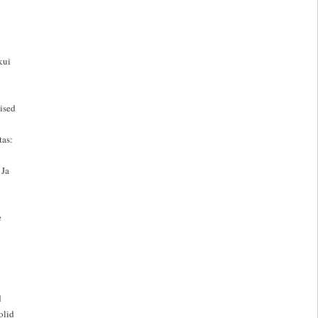
kui
eised
tas:
 Ja
e
d
olid