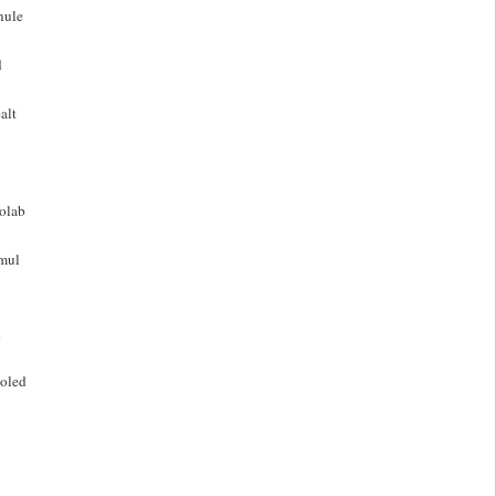
nule
d
alt
oolab
 mul
d
 oled