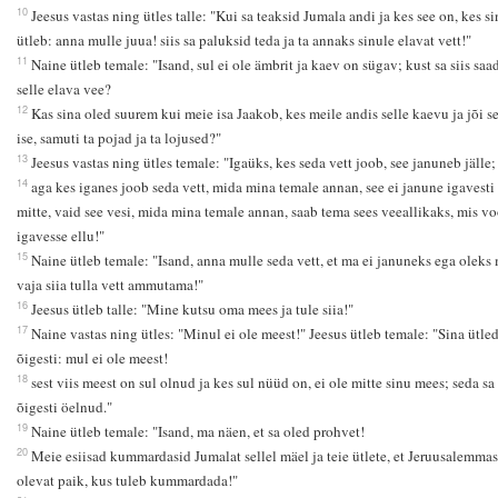
10
Jeesus vastas ning ütles talle: "Kui sa teaksid Jumala andi ja kes see on, kes si
ütleb: anna mulle juua! siis sa paluksid teda ja ta annaks sinule elavat vett!"
11
Naine ütleb temale: "Isand, sul ei ole ämbrit ja kaev on sügav; kust sa siis saa
selle elava vee?
12
Kas sina oled suurem kui meie isa Jaakob, kes meile andis selle kaevu ja jõi se
ise, samuti ta pojad ja ta lojused?"
13
Jeesus vastas ning ütles temale: "Igaüks, kes seda vett joob, see januneb jälle;
14
aga kes iganes joob seda vett, mida mina temale annan, see ei janune igavesti
mitte, vaid see vesi, mida mina temale annan, saab tema sees veeallikaks, mis v
igavesse ellu!"
15
Naine ütleb temale: "Isand, anna mulle seda vett, et ma ei januneks ega oleks
vaja siia tulla vett ammutama!"
16
Jeesus ütleb talle: "Mine kutsu oma mees ja tule siia!"
17
Naine vastas ning ütles: "Minul ei ole meest!" Jeesus ütleb temale: "Sina ütle
õigesti: mul ei ole meest!
18
sest viis meest on sul olnud ja kes sul nüüd on, ei ole mitte sinu mees; seda sa
õigesti öelnud."
19
Naine ütleb temale: "Isand, ma näen, et sa oled prohvet!
20
Meie esiisad kummardasid Jumalat sellel mäel ja teie ütlete, et Jeruusalemmas
olevat paik, kus tuleb kummardada!"