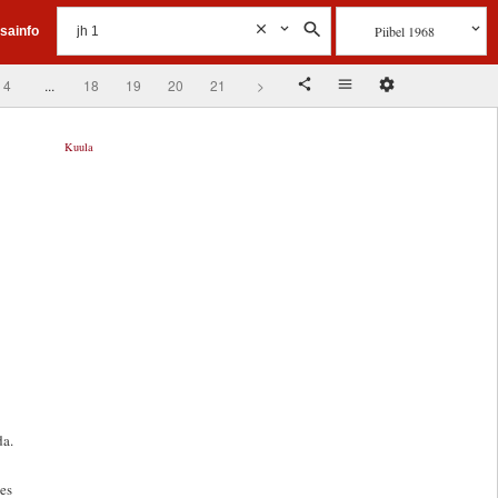
Piibel 1968
isainfo
4
...
18
19
20
21
>
Kuula
da.
es