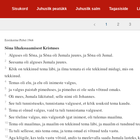
Sisukord
Juhuslik peatükk
Juhuslik salm
Tagasiside
L
<
1
2
3
Eestikeelne Piibel 1968
1
Sõna lihakssaamisest Kristuses
1
Alguses oli Sõna, ja Sõna oli Jumala juures, ja Sõna oli Jumal.
2
Seesama oli alguses Jumala juures.
3
Kõik on tekkinud tema läbi, ja ilma temata ei ole tekkinud midagi, mis on
tekkinud.
4
Temas oli elu, ja elu oli inimeste valgus,
5
ja valgus paistab pimeduses, ja pimedus ei ole seda võtnud omaks.
6
Oli mees, Jumala läkitatud; selle nimi oli Johannes.
7
See tuli tunnistuseks, tunnistama valgusest, et kõik usuksid tema kaudu.
8
Tema ei olnud valgus, vaid ta tuli tunnistama valgusest.
9
See tõeline valgus, mis valgustab igat inimest, oli tulemas maailma.
10
Tema oli maailmas, ja maailm on tekkinud tema läbi, ja maailm ei tundnud te
11
Ta tuli sellesse, mis tema oma, ja tema omad ei võtnud teda vastu.
12
Aga kõigile, kes teda vastu võtsid, andis ta meelevalla saada Jumala lasteks, k