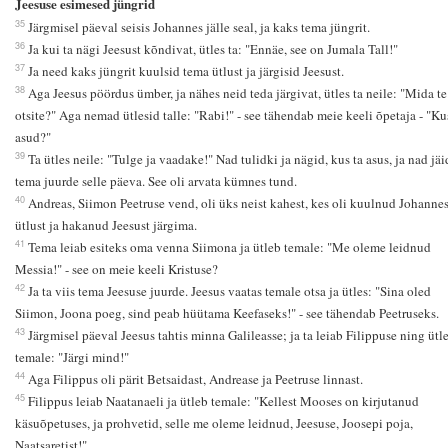
Jeesuse esimesed jüngrid
35
Järgmisel päeval seisis Johannes jälle seal, ja kaks tema jüngrit.
36
Ja kui ta nägi Jeesust kõndivat, ütles ta: "Ennäe, see on Jumala Tall!"
37
Ja need kaks jüngrit kuulsid tema ütlust ja järgisid Jeesust.
38
Aga Jeesus pöördus ümber, ja nähes neid teda järgivat, ütles ta neile: "Mida te
otsite?" Aga nemad ütlesid talle: "Rabi!" - see tähendab meie keeli õpetaja - "Ku
asud?"
39
Ta ütles neile: "Tulge ja vaadake!" Nad tulidki ja nägid, kus ta asus, ja nad jäi
tema juurde selle päeva. See oli arvata kümnes tund.
40
Andreas, Siimon Peetruse vend, oli üks neist kahest, kes oli kuulnud Johanne
ütlust ja hakanud Jeesust järgima.
41
Tema leiab esiteks oma venna Siimona ja ütleb temale: "Me oleme leidnud
Messia!" - see on meie keeli Kristuse?
42
Ja ta viis tema Jeesuse juurde. Jeesus vaatas temale otsa ja ütles: "Sina oled
Siimon, Joona poeg, sind peab hüütama Keefaseks!" - see tähendab Peetruseks.
43
Järgmisel päeval Jeesus tahtis minna Galileasse; ja ta leiab Filippuse ning ütl
temale: "Järgi mind!"
44
Aga Filippus oli pärit Betsaidast, Andrease ja Peetruse linnast.
45
Filippus leiab Naatanaeli ja ütleb temale: "Kellest Mooses on kirjutanud
käsuõpetuses, ja prohvetid, selle me oleme leidnud, Jeesuse, Joosepi poja,
Naatsaretist!"