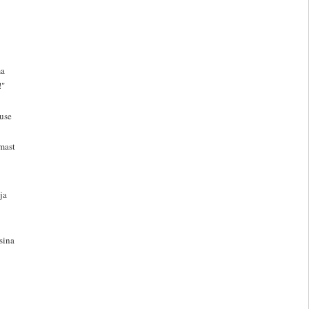
ma
!"
use
emast
ja
sina