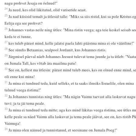
nagu prohvet Jesaja on öelnud!"
24
Ja need, kes olid läkitatud, olid variseride seast.
25
Ja nad küsisid temalt ja ütlesid talle: "Miks sa siis ristid, kui sa pole Kristus e
Eelija ega see prohvet?
26
Johannes vastas neile ning ütles: "Mina ristin veega; aga teie keskel seisab se
keda te ei tunne,
27
kes tuleb pärast mind, kelle jalatsi paela lahti päästma mina ei ole vääriline!"
28
See sündis Betaanias, sealpool Jordanit, kus Johannes ristis.
29
Järgmisel päeval näeb Johannes Jeesust tulevat tema juurde ja ta ütleb: "Vaata
on Jumala Tall, kes võtab ära maailma patu!
30
See on, kellest ma ütlesin: pärast mind tuleb mees, kes on olnud enne mind, se
oli enne kui mina!
31
Ja mina ei tundnud teda, kuid selleks, et ta saaks ilmsiks Iisraelile, olen mina
tulnud veega ristima!"
32
Ja Johannes tunnistas ning ütles: "Ma nägin Vaimu taevast alla laskuvat nagu
tuvi; ja ta jäi tema peale.
33
Ja mina ei tundnud teda mitte; aga kes mind läkitas veega ristima, see ütles m
kelle peale sa näed Vaimu alla laskuvat ja tema peale jäävat, see on, kes ristib P
Vaimuga!
34
Ja mina olen näinud ja tunnistanud, et seesinane on Jumala Poeg!"