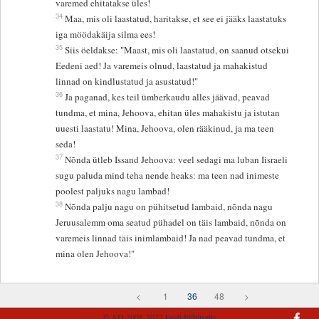
varemed ehitatakse üles!
34
Maa, mis oli laastatud, haritakse, et see ei jääks laastatuks
iga möödakäija silma ees!
35
Siis öeldakse: "Maast, mis oli laastatud, on saanud otsekui
Eedeni aed! Ja varemeis olnud, laastatud ja mahakistud
linnad on kindlustatud ja asustatud!"
36
Ja paganad, kes teil ümberkaudu alles jäävad, peavad
tundma, et mina, Jehoova, ehitan üles mahakistu ja istutan
uuesti laastatu! Mina, Jehoova, olen rääkinud, ja ma teen
seda!
37
Nõnda ütleb Issand Jehoova: veel sedagi ma luban Iisraeli
sugu paluda mind teha nende heaks: ma teen nad inimeste
poolest paljuks nagu lambad!
38
Nõnda palju nagu on pühitsetud lambaid, nõnda nagu
Jeruusalemm oma seatud pühadel on täis lambaid, nõnda on
varemeis linnad täis inimlambaid! Ja nad peavad tundma, et
mina olen Jehoova!"
<
1
36
48
>
© AD 2005-2022
Eesti Piibliselts