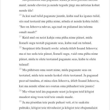
maid; nende eluviisi ja nende tegude järgi ma mõistan kohut
nende üle!
20
Ja kui nad tulid paganate juurde, kuhu nad ka iganes tulid,
siis nad teotasid mu püha nime, nõnda et nende kohta öeldi:
"See on Jehoova rahvas, aga nad on pidanud ära tulema
omalt maalt!"
21
Kuid mul on neist kahju oma püha nime pärast, mida
Iisraeli sugu teotab paganate seas, kuhu nad on tulnud.
22
Seepärast ütle Iisraeli soole: nõnda ütleb Issand Jehoova:
ma ei tee seda teie pärast, Iisraeli sugu, vaid oma püha nime
pärast, mida te olete teotanud paganate seas, kuhu te olete
tulnud!
23
Ma pühitsen oma suurt nime, mida paganate seas on
teotatud, mida teie nende keskel olete teotanud. Ja paganad
peavad tundma, et mina olen Jehoova, ütleb Issand Jehoova,
kui ma nende silme ees osutan oma pühadust teie juures!
24
Ma võtan teid ära paganate seast ja kogun teid kõigist
maadest ning toon teid teie omale maale.
25
Ja ma piserdan teie peale puhast vett, et te saaksite
puhtaks; kõigist teie rüvedusist ja kõigist teie ebajumalaist