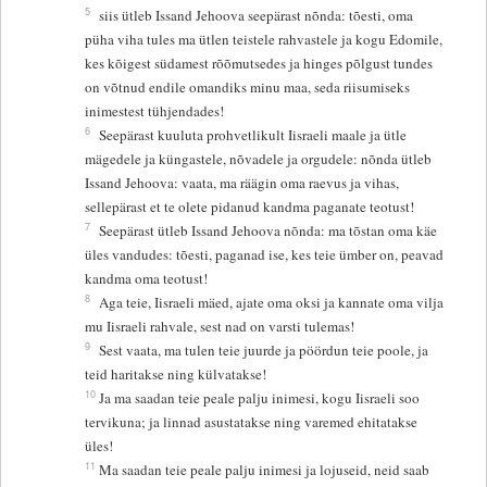
5
siis ütleb Issand Jehoova seepärast nõnda: tõesti, oma
püha viha tules ma ütlen teistele rahvastele ja kogu Edomile,
kes kõigest südamest rõõmutsedes ja hinges põlgust tundes
on võtnud endile omandiks minu maa, seda riisumiseks
inimestest tühjendades!
6
Seepärast kuuluta prohvetlikult Iisraeli maale ja ütle
mägedele ja küngastele, nõvadele ja orgudele: nõnda ütleb
Issand Jehoova: vaata, ma räägin oma raevus ja vihas,
sellepärast et te olete pidanud kandma paganate teotust!
7
Seepärast ütleb Issand Jehoova nõnda: ma tõstan oma käe
üles vandudes: tõesti, paganad ise, kes teie ümber on, peavad
kandma oma teotust!
8
Aga teie, Iisraeli mäed, ajate oma oksi ja kannate oma vilja
mu Iisraeli rahvale, sest nad on varsti tulemas!
9
Sest vaata, ma tulen teie juurde ja pöördun teie poole, ja
teid haritakse ning külvatakse!
10
Ja ma saadan teie peale palju inimesi, kogu Iisraeli soo
tervikuna; ja linnad asustatakse ning varemed ehitatakse
üles!
11
Ma saadan teie peale palju inimesi ja lojuseid, neid saab