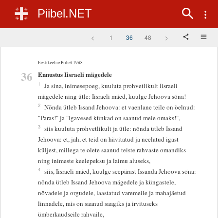
Piibel.NET
<
1
36
48
>
Eestikeelne Piibel 1968
36
Ennustus Iisraeli mägedele
1
Ja sina, inimesepoeg, kuuluta prohvetlikult Iisraeli
mägedele ning ütle: Iisraeli mäed, kuulge Jehoova sõna!
2
Nõnda ütleb Issand Jehoova: et vaenlane teile on öelnud:
"Paras!" ja "Igavesed künkad on saanud meie omaks!",
3
siis kuuluta prohvetlikult ja ütle: nõnda ütleb Issand
Jehoova: et, jah, et teid on hävitatud ja neelatud igast
küljest, millega te olete saanud teiste rahvaste omandiks
ning inimeste keelepeksu ja laimu aluseks,
4
siis, Iisraeli mäed, kuulge seepärast Issanda Jehoova sõna:
nõnda ütleb Issand Jehoova mägedele ja küngastele,
nõvadele ja orgudele, laastatud varemeile ja mahajäetud
linnadele, mis on saanud saagiks ja irvituseks
ümberkaudseile rahvaile,