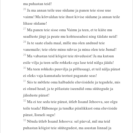
ma puhastan teid!
26
Ja ma annan teile uue südame ja panen teie sisse uue
vaimu! Ma kõrvaldan teie ihust kivise südame ja annan teile
lihase südame!
27
Ma panen teie sisse oma Vaimu ja teen, et te käite mu
seadluste järgi ja peate mu kohtuseadusi ning täidate neid!
28
Ja te saate elada maal, mille ma olen andnud teie
vanemaile; teie olete minu rahvas ja mina olen teie Jumal!
29
Ma vabastan teid kõigist teie rüvedusist! Ja ma kutsun
esile vilja ja teen selle rohkeks ega lase teid nälga jääda!
30
Ma teen rohkeks puuvilja ja põllusaagi, et teil nälja pärast
ei oleks vaja kannatada teotust paganate seas!
31
Siis te mõtlete oma halbadele eluviisidele ja tegudele, mis
ei olnud head; ja te põlastate iseendid oma süütegude ja
jäleduste pärast!
32
Ma ei tee seda teie pärast, ütleb Issand Jehoova, see olgu
teile teada! Häbenege ja tundke piinlikkust oma eluviiside
pärast, Iisraeli sugu!
33
Nõnda ütleb Issand Jehoova: sel päeval, mil ma teid
puhastan kõigist teie süütegudest, ma asustan linnad ja