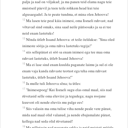
palju ja nad on viljakad; ja ma panen teid elama nagu teie
muistseil päevil ja teen teile rohkem head kui teie
algusaegadel. Ja te peate tundma, et mina olen Jehoova!
12
Ma lasen teie peal käia inimesi, oma Iisraeli rahvast; nad
võtavad sind omaks, sina saad neile pärisosaks ja sa ei tee
neid enam lastetuks!
13
Nõnda ütleb Issand Jehoova: et teile öeldakse: "Sina oled
inimeste sööja ja oma rahva lastetuks tegija!"
14
siis sellepärast ei söö sa enam inimesi ega tee maa oma
rahvast lastetuks, ütleb Issand Jehoova!
15
Ma ei lase sind enam kuulda paganate laimu ja sul ei ole
enam vaja kanda rahvaste teotust ega teha oma rahvast
lastetuks, ütleb Issand Jehoova!"
16
Ja mulle tuli Jehoova sõna; ta ütles:
17
"Inimesepoeg! Kui Iisraeli sugu elas omal maal, siis nad
rüvetasid selle oma eluviisi ja tegudega; nagu roojane
kuuveri oli nende eluviis mu palge ees!
18
Siis valasin ma oma tulise viha nende peale vere pärast,
mida nad maal olid valanud, ja nende ebajumalate pärast,
kellega nad seda olid rüvetanud!
19
Ma pillutasin nad paganate sekka ja neid puistati mööda