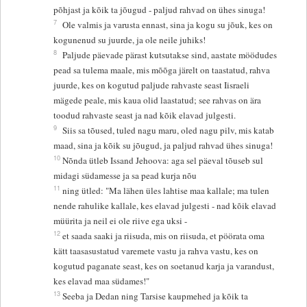
põhjast ja kõik ta jõugud - paljud rahvad on ühes sinuga!
7
Ole valmis ja varusta ennast, sina ja kogu su jõuk, kes on
kogunenud su juurde, ja ole neile juhiks!
8
Paljude päevade pärast kutsutakse sind, aastate möödudes
pead sa tulema maale, mis mõõga järelt on taastatud, rahva
juurde, kes on kogutud paljude rahvaste seast Iisraeli
mägede peale, mis kaua olid laastatud; see rahvas on ära
toodud rahvaste seast ja nad kõik elavad julgesti.
9
Siis sa tõused, tuled nagu maru, oled nagu pilv, mis katab
maad, sina ja kõik su jõugud, ja paljud rahvad ühes sinuga!
10
Nõnda ütleb Issand Jehoova: aga sel päeval tõuseb sul
midagi südamesse ja sa pead kurja nõu
11
ning ütled: "Ma lähen üles lahtise maa kallale; ma tulen
nende rahulike kallale, kes elavad julgesti - nad kõik elavad
müürita ja neil ei ole riive ega uksi -
12
et saada saaki ja riisuda, mis on riisuda, et pöörata oma
kätt taasasustatud varemete vastu ja rahva vastu, kes on
kogutud paganate seast, kes on soetanud karja ja varandust,
kes elavad maa südames!"
13
Seeba ja Dedan ning Tarsise kaupmehed ja kõik ta