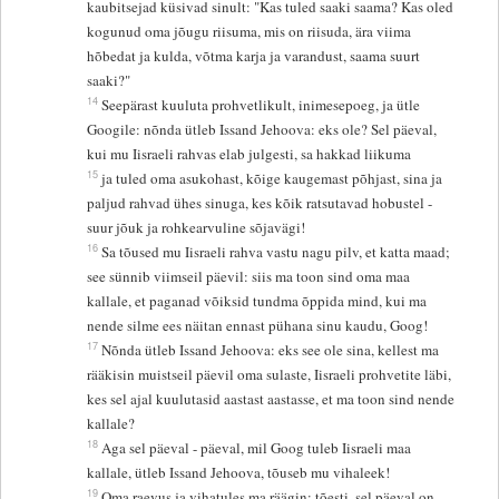
kaubitsejad küsivad sinult: "Kas tuled saaki saama? Kas oled
kogunud oma jõugu riisuma, mis on riisuda, ära viima
hõbedat ja kulda, võtma karja ja varandust, saama suurt
saaki?"
14
Seepärast kuuluta prohvetlikult, inimesepoeg, ja ütle
Googile: nõnda ütleb Issand Jehoova: eks ole? Sel päeval,
kui mu Iisraeli rahvas elab julgesti, sa hakkad liikuma
15
ja tuled oma asukohast, kõige kaugemast põhjast, sina ja
paljud rahvad ühes sinuga, kes kõik ratsutavad hobustel -
suur jõuk ja rohkearvuline sõjavägi!
16
Sa tõused mu Iisraeli rahva vastu nagu pilv, et katta maad;
see sünnib viimseil päevil: siis ma toon sind oma maa
kallale, et paganad võiksid tundma õppida mind, kui ma
nende silme ees näitan ennast pühana sinu kaudu, Goog!
17
Nõnda ütleb Issand Jehoova: eks see ole sina, kellest ma
rääkisin muistseil päevil oma sulaste, Iisraeli prohvetite läbi,
kes sel ajal kuulutasid aastast aastasse, et ma toon sind nende
kallale?
18
Aga sel päeval - päeval, mil Goog tuleb Iisraeli maa
kallale, ütleb Issand Jehoova, tõuseb mu vihaleek!
19
Oma raevus ja vihatules ma räägin: tõesti, sel päeval on