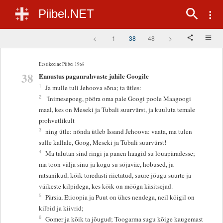
Piibel.NET
<
1
38
48
>
Eestikeelne Piibel 1968
38
Ennustus paganrahvaste juhile Googile
1
Ja mulle tuli Jehoova sõna; ta ütles:
2
"Inimesepoeg, pööra oma pale Googi poole Maagoogi
maal, kes on Meseki ja Tubali suurvürst, ja kuuluta temale
prohvetlikult
3
ning ütle: nõnda ütleb Issand Jehoova: vaata, ma tulen
sulle kallale, Goog, Meseki ja Tubali suurvürst!
4
Ma talutan sind ringi ja panen haagid su lõuapäradesse;
ma toon välja sinu ja kogu su sõjaväe, hobused, ja
ratsanikud, kõik toredasti riietatud, suure jõugu suurte ja
väikeste kilpidega, kes kõik on mõõga käsitsejad.
5
Pärsia, Etioopia ja Puut on ühes nendega, neil kõigil on
kilbid ja kiivrid;
6
Gomer ja kõik ta jõugud; Toogarma sugu kõige kaugemast