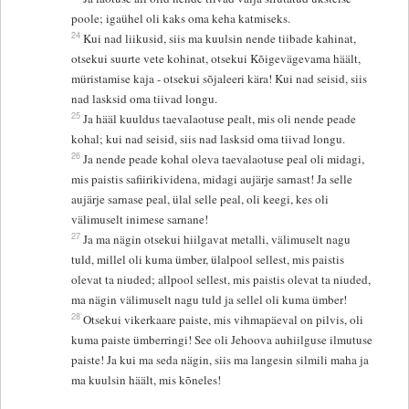
poole; igaühel oli kaks oma keha katmiseks.
24
Kui nad liikusid, siis ma kuulsin nende tiibade kahinat,
otsekui suurte vete kohinat, otsekui Kõigevägevama häält,
müristamise kaja - otsekui sõjaleeri kära! Kui nad seisid, siis
nad lasksid oma tiivad longu.
25
Ja hääl kuuldus taevalaotuse pealt, mis oli nende peade
kohal; kui nad seisid, siis nad lasksid oma tiivad longu.
26
Ja nende peade kohal oleva taevalaotuse peal oli midagi,
mis paistis safiirikividena, midagi aujärje sarnast! Ja selle
aujärje sarnase peal, ülal selle peal, oli keegi, kes oli
välimuselt inimese sarnane!
27
Ja ma nägin otsekui hiilgavat metalli, välimuselt nagu
tuld, millel oli kuma ümber, ülalpool sellest, mis paistis
olevat ta niuded; allpool sellest, mis paistis olevat ta niuded,
ma nägin välimuselt nagu tuld ja sellel oli kuma ümber!
28
Otsekui vikerkaare paiste, mis vihmapäeval on pilvis, oli
kuma paiste ümberringi! See oli Jehoova auhiilguse ilmutuse
paiste! Ja kui ma seda nägin, siis ma langesin silmili maha ja
ma kuulsin häält, mis kõneles!