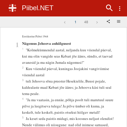
Piibel.NET
<
1
48
>
Eestikeelne Piibel 1968
1
Nägemus Jehoova auhiilgusest
1
"Kolmekümnendal aastal, neljanda kuu viiendal päeval,
kui ma olin vangide seas Kebari jõe ääres, sündis, et taevad
avanesid ja ma nägin Jumala nägemusi!"
2
Kuu viiendal päeval, kuningas Joojakini vangiviimise
viiendal aastal
3
tuli Jehoova sõna preester Hesekielile, Buusi pojale,
kaldealaste maal Kebari jõe ääres; ja Jehoova käsi tuli seal
tema peale.
4
"Ja ma vaatasin, ja ennäe, põhja poolt tuli marutuul suure
pilve ja leegitseva tulega! Ja pilve ümber oli kuma, ja
keskelt, tule keskelt, paistis otsekui hiilgav metall!
5
Ja keset seda paistis midagi, mis koosnes neljast olendist!
Nende välimus oli niisugune: nad olid inimese sarnased,