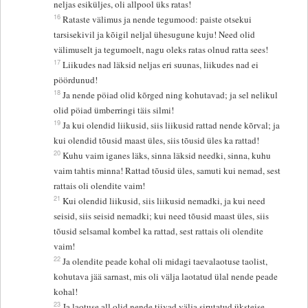
neljas esiküljes, oli allpool üks ratas!
16
Rataste välimus ja nende tegumood: paiste otsekui
tarsisekivil ja kõigil neljal ühesugune kuju! Need olid
välimuselt ja tegumoelt, nagu oleks ratas olnud ratta sees!
17
Liikudes nad läksid neljas eri suunas, liikudes nad ei
pöördunud!
18
Ja nende pöiad olid kõrged ning kohutavad; ja sel nelikul
olid pöiad ümberringi täis silmi!
19
Ja kui olendid liikusid, siis liikusid rattad nende kõrval; ja
kui olendid tõusid maast üles, siis tõusid üles ka rattad!
20
Kuhu vaim iganes läks, sinna läksid needki, sinna, kuhu
vaim tahtis minna! Rattad tõusid üles, samuti kui nemad, sest
rattais oli olendite vaim!
21
Kui olendid liikusid, siis liikusid nemadki, ja kui need
seisid, siis seisid nemadki; kui need tõusid maast üles, siis
tõusid selsamal kombel ka rattad, sest rattais oli olendite
vaim!
22
Ja olendite peade kohal oli midagi taevalaotuse taolist,
kohutava jää sarnast, mis oli välja laotatud ülal nende peade
kohal!
23
Ja laotuse all olid nende tiivad välja sirutatud üksteise