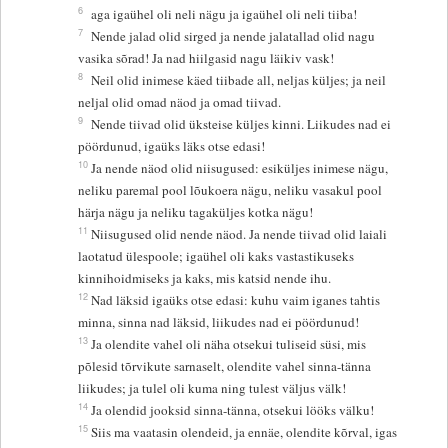
6
aga igaühel oli neli nägu ja igaühel oli neli tiiba!
7
Nende jalad olid sirged ja nende jalatallad olid nagu
vasika sõrad! Ja nad hiilgasid nagu läikiv vask!
8
Neil olid inimese käed tiibade all, neljas küljes; ja neil
neljal olid omad näod ja omad tiivad.
9
Nende tiivad olid üksteise küljes kinni. Liikudes nad ei
pöördunud, igaüks läks otse edasi!
10
Ja nende näod olid niisugused: esiküljes inimese nägu,
neliku paremal pool lõukoera nägu, neliku vasakul pool
härja nägu ja neliku tagaküljes kotka nägu!
11
Niisugused olid nende näod. Ja nende tiivad olid laiali
laotatud ülespoole; igaühel oli kaks vastastikuseks
kinnihoidmiseks ja kaks, mis katsid nende ihu.
12
Nad läksid igaüks otse edasi: kuhu vaim iganes tahtis
minna, sinna nad läksid, liikudes nad ei pöördunud!
13
Ja olendite vahel oli näha otsekui tuliseid süsi, mis
põlesid tõrvikute sarnaselt, olendite vahel sinna-tänna
liikudes; ja tulel oli kuma ning tulest väljus välk!
14
Ja olendid jooksid sinna-tänna, otsekui lööks välku!
15
Siis ma vaatasin olendeid, ja ennäe, olendite kõrval, igas