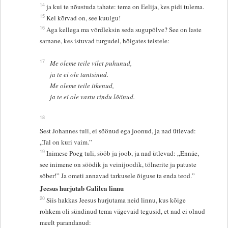
14
ja kui te nõustuda tahate: tema on Eelija, kes pidi tulema.
15
Kel kõrvad on, see kuulgu!
16
Aga kellega ma võrdleksin seda sugupõlve? See on laste
sarnane, kes istuvad turgudel, hõigates teistele:
17
Me oleme teile vilet puhunud,
ja te ei ole tantsinud.
Me oleme teile itkenud,
ja te ei ole vastu rindu löönud.
18
Sest Johannes tuli, ei söönud ega joonud, ja nad ütlevad:
„Tal on kuri vaim.”
19
Inimese Poeg tuli, sööb ja joob, ja nad ütlevad: „Ennäe,
see inimene on söödik ja veinijoodik, tölnerite ja patuste
sõber!” Ja ometi annavad tarkusele õiguse ta enda teod.”
Jeesus hurjutab Galilea linnu
20
Siis hakkas Jeesus hurjutama neid linnu, kus kõige
rohkem oli sündinud tema vägevaid tegusid, et nad ei olnud
meelt parandanud: