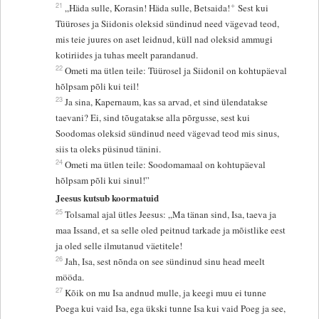
+
21
„Häda sulle, Korasin! Häda sulle, Betsaida!
Sest kui
Tüüroses ja Siidonis oleksid sündinud need vägevad teod,
mis teie juures on aset leidnud, küll nad oleksid ammugi
kotiriides ja tuhas meelt parandanud.
22
Ometi ma ütlen teile: Tüürosel ja Siidonil on kohtupäeval
hõlpsam põli kui teil!
23
Ja sina, Kapernaum, kas sa arvad, et sind ülendatakse
taevani? Ei, sind tõugatakse alla põrgusse, sest kui
Soodomas oleksid sündinud need vägevad teod mis sinus,
siis ta oleks püsinud tänini.
24
Ometi ma ütlen teile: Soodomamaal on kohtupäeval
hõlpsam põli kui sinul!”
Jeesus kutsub koormatuid
25
Tolsamal ajal ütles Jeesus: „Ma tänan sind, Isa, taeva ja
maa Issand, et sa selle oled peitnud tarkade ja mõistlike eest
ja oled selle ilmutanud väetitele!
26
Jah, Isa, sest nõnda on see sündinud sinu head meelt
mööda.
27
Kõik on mu Isa andnud mulle, ja keegi muu ei tunne
Poega kui vaid Isa, ega ükski tunne Isa kui vaid Poeg ja see,