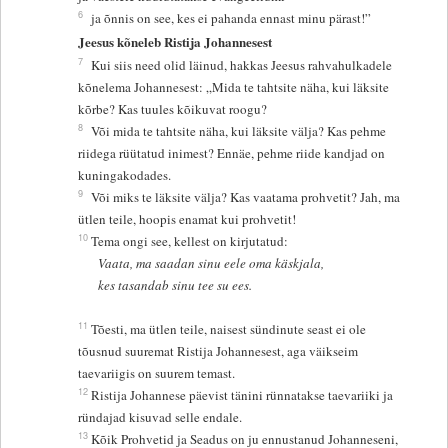
6
ja õnnis on see, kes ei pahanda ennast minu pärast!”
Jeesus kõneleb Ristija Johannesest
7
Kui siis need olid läinud, hakkas Jeesus rahvahulkadele
kõnelema Johannesest: „Mida te tahtsite näha, kui läksite
kõrbe? Kas tuules kõikuvat roogu?
8
Või mida te tahtsite näha, kui läksite välja? Kas pehme
riidega rüütatud inimest? Ennäe, pehme riide kandjad on
kuningakodades.
9
Või miks te läksite välja? Kas vaatama prohvetit? Jah, ma
ütlen teile, hoopis enamat kui prohvetit!
10
Tema ongi see, kellest on kirjutatud:
Vaata, ma saadan sinu eele oma käskjala,
kes tasandab sinu tee su ees.
11
Tõesti, ma ütlen teile, naisest sündinute seast ei ole
tõusnud suuremat Ristija Johannesest, aga väikseim
taevariigis on suurem temast.
12
Ristija Johannese päevist tänini rünnatakse taevariiki ja
ründajad kisuvad selle endale.
13
Kõik Prohvetid ja Seadus on ju ennustanud Johanneseni,