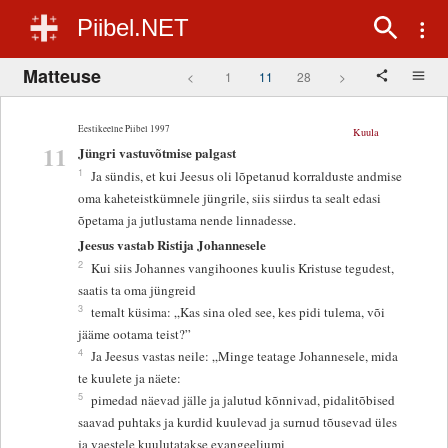
Piibel.NET
Matteuse
<
1
11
28
>
Eestikeelne Piibel 1997
Kuula
11
Jüngri vastuvõtmise palgast
1
Ja sündis, et kui Jeesus oli lõpetanud korralduste andmise
oma kaheteistkümnele jüngrile, siis siirdus ta sealt edasi
õpetama ja jutlustama nende linnadesse.
Jeesus vastab Ristija Johannesele
2
Kui siis Johannes vangihoones kuulis Kristuse tegudest,
saatis ta oma jüngreid
3
temalt küsima: „Kas sina oled see, kes pidi tulema, või
jääme ootama teist?”
4
Ja Jeesus vastas neile: „Minge teatage Johannesele, mida
te kuulete ja näete:
5
pimedad näevad jälle ja jalutud kõnnivad, pidalitõbised
saavad puhtaks ja kurdid kuulevad ja surnud tõusevad üles
ja vaestele kuulutatakse evangeeliumi