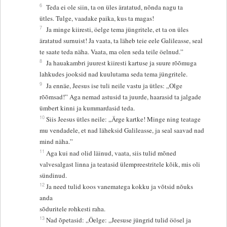
6
Teda ei ole siin, ta on üles äratatud, nõnda nagu ta
ütles. Tulge, vaadake paika, kus ta magas!
7
Ja minge kiiresti, öelge tema jüngritele, et ta on üles
äratatud surnuist! Ja vaata, ta läheb teie eele Galileasse, seal
te saate teda näha. Vaata, ma olen seda teile öelnud.”
8
Ja hauakambri juurest kiiresti kartuse ja suure rõõmuga
lahkudes jooksid nad kuulutama seda tema jüngritele.
9
Ja ennäe, Jeesus ise tuli neile vastu ja ütles: „Olge
rõõmsad!” Aga nemad astusid ta juurde, haarasid ta jalgade
ümbert kinni ja kummardasid teda.
10
Siis Jeesus ütles neile: „Ärge kartke! Minge ning teatage
mu vendadele, et nad läheksid Galileasse, ja seal saavad nad
mind näha.”
11
Aga kui nad olid läinud, vaata, siis tulid mõned
valvesalgast linna ja teatasid ülempreestritele kõik, mis oli
sündinud.
12
Ja need tulid koos vanematega kokku ja võtsid nõuks
anda
sõduritele rohkesti raha.
13
Nad õpetasid: „Öelge: „Jeesuse jüngrid tulid öösel ja