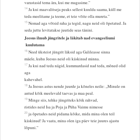
varastasid tema ära, kui me magasime.”
14
Ja kui maavalitseja peaks sellest kuulda saama, küll me
teda meelitame ja teeme, et teie võite olla mureta.”
15
Nemad aga võtsid raha ja tegid, nagu neid oli õpetatud. Ja
seda juttu levitatakse juutide seas tänini.
Jeesus ilmub jüngritele ja läkitab nad evangeeliumi
kuulutama
16
Need üksteist jüngrit läksid aga Galileasse sinna
mäele, kuhu Jeesus neid oli käskinud minna.
17
Ja kui nad teda nägid, kummardasid nad teda, mõned olid
aga
kahevahel.
18
Ja Jeesus astus nende juurde ja kõneles neile: „Minule on
antud kõik meelevald taevas ja maa peal.
19
Minge siis, tehke jüngriteks kõik rahvad,
ristides neid Isa ja Poja ja Püha Vaimu nimesse
20
ja õpetades neid pidama kõike, mida mina olen teil
käskinud! Ja vaata, mina olen iga päev teie juures ajastu
lõpuni.”