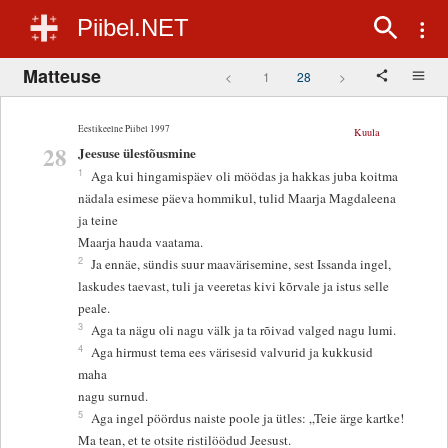
Piibel.NET
Matteuse
<
1
28
>
Eestikeelne Piibel 1997
Kuula
28
Jeesuse ülestõusmine
1
Aga kui hingamispäev oli möödas ja hakkas juba koitma
nädala esimese päeva hommikul, tulid Maarja Magdaleena
ja teine
Maarja hauda vaatama.
2
Ja ennäe, sündis suur maavärisemine, sest Issanda ingel,
laskudes taevast, tuli ja veeretas kivi kõrvale ja istus selle
peale.
3
Aga ta nägu oli nagu välk ja ta rõivad valged nagu lumi.
4
Aga hirmust tema ees värisesid valvurid ja kukkusid
maha
nagu surnud.
5
Aga ingel pöördus naiste poole ja ütles: „Teie ärge kartke!
Ma tean, et te otsite ristilöödud Jeesust.