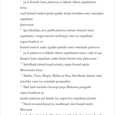
7
ja et Iisraeli laste pärisosa ei läheks ühest suguharust
teise,
vaid Iisraeli lastest peab igaüks kinni hoidma oma vanemate
suguharu
pärisosast.
8
Iga tütarlaps, kes pärib pärisosa mõnes Iisraeli laste
suguharus, saagu naiseks kellelegi oma isa suguharu
suguvõsadest, et
Iisraeli lastest saaks igaüks pärida oma vanemate pärisosa
9
ja et pärisosa ei läheks ühest suguharust teise, vaid et iga
Iisraeli laste suguharu saaks kinni hoida oma pärisosast.”
10
Selofhadi tütred tegid nõnda, nagu Issand andis
Moosesele käsu:
11
Mahla, Tirsa, Hogla, Milka ja Noa, Selofhadi tütred, said
naisteks oma isa vendade poegadele.
12
Nad said naisteks Joosepi poja Manasse poegade
suguvõsadesse ja
nende pärisosa jäi nende isa suguvõsa suguharu juurde.
13
Need on need käsud ja seadlused, mis Issand andis
Moosese