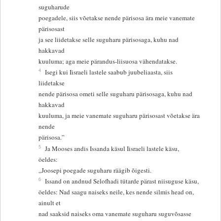
suguharude
poegadele, siis võetakse nende pärisosa ära meie vanemate
pärisosast
ja see liidetakse selle suguharu pärisosaga, kuhu nad
hakkavad
kuuluma; aga meie pärandus-liisuosa vähendatakse.
4
Isegi kui Iisraeli lastele saabub juubeliaasta, siis
liidetakse
nende pärisosa ometi selle suguharu pärisosaga, kuhu nad
hakkavad
kuuluma, ja meie vanemate suguharu pärisosast võetakse ära
nende
pärisosa.”
5
Ja Mooses andis Issanda käsul Iisraeli lastele käsu,
öeldes:
„Joosepi poegade suguharu räägib õigesti.
6
Issand on andnud Selofhadi tütarde pärast niisuguse käsu,
öeldes: Nad saagu naiseks neile, kes nende silmis head on,
ainult et
nad saaksid naiseks oma vanemate suguharu suguvõsasse