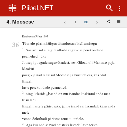
Piibel.NET
4. Moosese
<
1
36
>
Eestikeelne Piibel 1997
36
Tütarde pärimisõigus ühenduses abiellumisega
1
Siis astusid ette gileadlaste suguvõsa perekondade
peamehed - üks
Joosepi poegade suguvõsadest, sest Gilead oli Manasse poja
Maakiri
poeg - ja nad rääkisid Moosese ja vürstide ees, kes olid
Iisraeli
laste perekondade peamehed,
2
ning ütlesid: „Issand on mu isandat käskinud anda maa
liisu läbi
Iisraeli lastele pärisosaks, ja mu isand sai Issandalt käsu anda
meie
venna Selofhadi pärisosa tema tütardele.
3
Aga kui nad saavad naisteks Iisraeli laste teiste