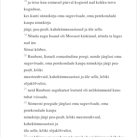
18
ja teise kuu esimesel päeval kogusid nad kokku terve
koguduse,
kes kanti sünnikirja oma suguvõsade, oma perekondade
kaupa nimekirja
järgi, pea-pealt, kahekümneaastased ja üle selle.
19
Nõnda nagu Issand oli Moosest käskinud, nõnda ta luges
nad ära
Siinai kõrbes.
20
Ruubeni, Iisraeli esmasündinu poegi, nende järglasi oma
suguvõsade, oma perekondade kaupa nimekirja järgi pea-
pealt, kõiki
meesterahvaid, kahekümneaastasi ja üle selle, kõiki
sõjakõlvulisi,
21
neid Ruubeni suguharust loetuid oli nelikümmend kuus
tuhat viissada.
22
Siimeoni poegade järglasi oma suguvõsade, oma
perekondade kaupa
nimekirja järgi pea-pealt, kõiki meesterahvaid,
kahekümneaastasi ja
üle selle, kõiki sõjakõlvulisi,
23