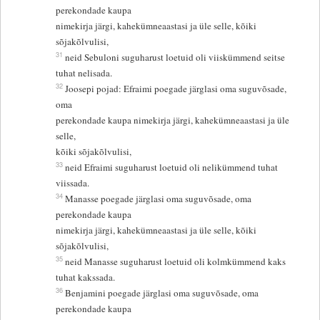
perekondade kaupa
nimekirja järgi, kahekümneaastasi ja üle selle, kõiki
sõjakõlvulisi,
31
neid Sebuloni suguharust loetuid oli viiskümmend seitse
tuhat nelisada.
32
Joosepi pojad: Efraimi poegade järglasi oma suguvõsade,
oma
perekondade kaupa nimekirja järgi, kahekümneaastasi ja üle
selle,
kõiki sõjakõlvulisi,
33
neid Efraimi suguharust loetuid oli nelikümmend tuhat
viissada.
34
Manasse poegade järglasi oma suguvõsade, oma
perekondade kaupa
nimekirja järgi, kahekümneaastasi ja üle selle, kõiki
sõjakõlvulisi,
35
neid Manasse suguharust loetuid oli kolmkümmend kaks
tuhat kakssada.
36
Benjamini poegade järglasi oma suguvõsade, oma
perekondade kaupa