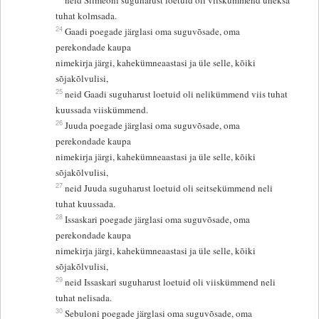
neid Siimeoni suguharust loetuid oli viiskümmend üheksa
tuhat kolmsada.
24
Gaadi poegade järglasi oma suguvõsade, oma
perekondade kaupa
nimekirja järgi, kahekümneaastasi ja üle selle, kõiki
sõjakõlvulisi,
25
neid Gaadi suguharust loetuid oli nelikümmend viis tuhat
kuussada viiskümmend.
26
Juuda poegade järglasi oma suguvõsade, oma
perekondade kaupa
nimekirja järgi, kahekümneaastasi ja üle selle, kõiki
sõjakõlvulisi,
27
neid Juuda suguharust loetuid oli seitsekümmend neli
tuhat kuussada.
28
Issaskari poegade järglasi oma suguvõsade, oma
perekondade kaupa
nimekirja järgi, kahekümneaastasi ja üle selle, kõiki
sõjakõlvulisi,
29
neid Issaskari suguharust loetuid oli viiskümmend neli
tuhat nelisada.
30
Sebuloni poegade järglasi oma suguvõsade, oma