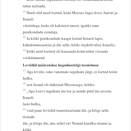
tuhat nelisada.
44
Need olid need loetud, keda Mooses luges koos Aaroni ja
Iisraeli
vürstidega, keda oli kaksteist meest, igaüks oma
perekondade esindaja.
45
Ja kõiki perekondade kaupa loetud Iisraeli lapsi,
kahekümneaastasi ja üle selle, kõiki sõjakõlvulisi Iisraelis,
46
kõiki neid loetuid oli kuussada kolm tuhat viissada
viiskümmend.
Leviidid määratakse kogudusetelgi teenistusse
47
Aga leviite, oma vanemate suguharu järgi, ei loetud teiste
hulka,
48
sest Issand oli rääkinud Moosesega, öeldes:
49
„Aga Leevi suguharu ära loe ja nende päid ära arvesta
Iisraeli
laste hulka,
50
vaid pane leviidid tunnistuselamu üle, ja kõigi selle
riistade
üle, ja kõige üle, mis sellel on! Nemad kandku elamut ja
kõiki