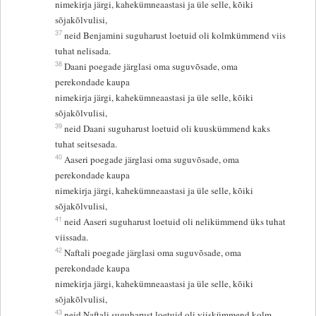
nimekirja järgi, kahekümneaastasi ja üle selle, kõiki
sõjakõlvulisi,
37
neid Benjamini suguharust loetuid oli kolmkümmend viis
tuhat nelisada.
38
Daani poegade järglasi oma suguvõsade, oma
perekondade kaupa
nimekirja järgi, kahekümneaastasi ja üle selle, kõiki
sõjakõlvulisi,
39
neid Daani suguharust loetuid oli kuuskümmend kaks
tuhat seitsesada.
40
Aaseri poegade järglasi oma suguvõsade, oma
perekondade kaupa
nimekirja järgi, kahekümneaastasi ja üle selle, kõiki
sõjakõlvulisi,
41
neid Aaseri suguharust loetuid oli nelikümmend üks tuhat
viissada.
42
Naftali poegade järglasi oma suguvõsade, oma
perekondade kaupa
nimekirja järgi, kahekümneaastasi ja üle selle, kõiki
sõjakõlvulisi,
43
neid Naftali suguharust loetuid oli viiskümmend kolm