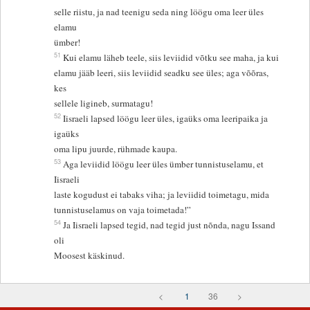
selle riistu, ja nad teenigu seda ning löögu oma leer üles
elamu
ümber!
51
Kui elamu läheb teele, siis leviidid võtku see maha, ja kui
elamu jääb leeri, siis leviidid seadku see üles; aga võõras,
kes
sellele ligineb, surmatagu!
52
Iisraeli lapsed löögu leer üles, igaüks oma leeripaika ja
igaüks
oma lipu juurde, rühmade kaupa.
53
Aga leviidid löögu leer üles ümber tunnistuselamu, et
Iisraeli
laste kogudust ei tabaks viha; ja leviidid toimetagu, mida
tunnistuselamus on vaja toimetada!”
54
Ja Iisraeli lapsed tegid, nad tegid just nõnda, nagu Issand
oli
Moosest käskinud.
<
1
36
>