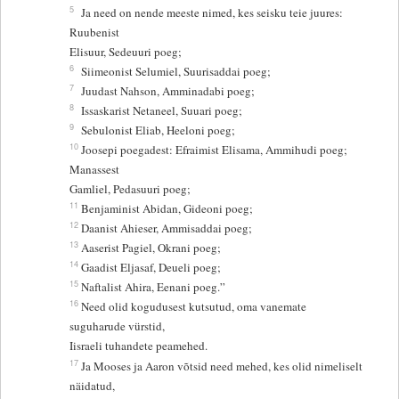
5
Ja need on nende meeste nimed, kes seisku teie juures:
Ruubenist
Elisuur, Sedeuuri poeg;
6
Siimeonist Selumiel, Suurisaddai poeg;
7
Juudast Nahson, Amminadabi poeg;
8
Issaskarist Netaneel, Suuari poeg;
9
Sebulonist Eliab, Heeloni poeg;
10
Joosepi poegadest: Efraimist Elisama, Ammihudi poeg;
Manassest
Gamliel, Pedasuuri poeg;
11
Benjaminist Abidan, Gideoni poeg;
12
Daanist Ahieser, Ammisaddai poeg;
13
Aaserist Pagiel, Okrani poeg;
14
Gaadist Eljasaf, Deueli poeg;
15
Naftalist Ahira, Eenani poeg.”
16
Need olid kogudusest kutsutud, oma vanemate
suguharude vürstid,
Iisraeli tuhandete peamehed.
17
Ja Mooses ja Aaron võtsid need mehed, kes olid nimeliselt
näidatud,