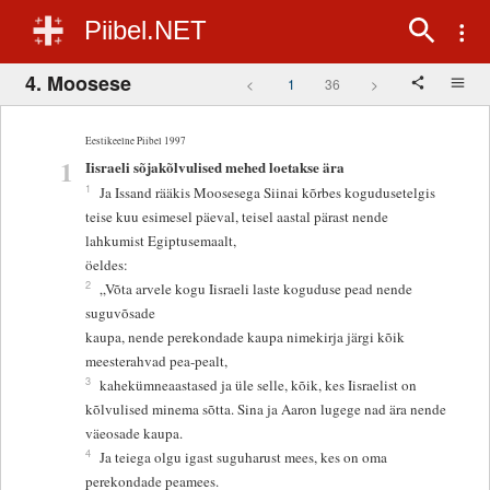
Piibel.NET
4. Moosese
<
1
36
>
Eestikeelne Piibel 1997
1
Iisraeli sõjakõlvulised mehed loetakse ära
1
Ja Issand rääkis Moosesega Siinai kõrbes kogudusetelgis
teise kuu esimesel päeval, teisel aastal pärast nende
lahkumist Egiptusemaalt,
öeldes:
2
„Võta arvele kogu Iisraeli laste koguduse pead nende
suguvõsade
kaupa, nende perekondade kaupa nimekirja järgi kõik
meesterahvad pea-pealt,
3
kahekümneaastased ja üle selle, kõik, kes Iisraelist on
kõlvulised minema sõtta. Sina ja Aaron lugege nad ära nende
väeosade kaupa.
4
Ja teiega olgu igast suguharust mees, kes on oma
perekondade peamees.