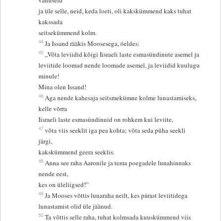
ja üle selle, neid, keda loeti, oli kakskümmend kaks tuhat
kakssada
seitsekümmend kolm.
44
Ja Issand rääkis Moosesega, öeldes:
45
„Võta leviidid kõigi Iisraeli laste esmasündinute asemel ja
leviitide loomad nende loomade asemel, ja leviidid kuulugu
minule!
Mina olen Issand!
46
Aga nende kahesaja seitsmekümne kolme lunastamiseks,
kelle võrra
Iisraeli laste esmasündinuid on rohkem kui leviite,
47
võta viis seeklit iga pea kohta; võta seda püha seekli
järgi,
kakskümmend geera seeklis.
48
Anna see raha Aaronile ja tema poegadele lunahinnaks
nende eest,
kes on üleliigsed!”
49
Ja Mooses võttis lunaraha neilt, kes pärast leviitidega
lunastamist olid üle jäänud.
50
Ta võttis selle raha, tuhat kolmsada kuuskümmend viis