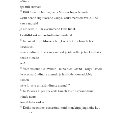
võõras
aga tuli surmata.
39
Kõiki loetud leviite, keda Mooses luges Issanda
käsul nende suguvõsade kaupa, kõiki meesterahvaid, ühe
kuu vanuseid
ja üle selle, oli kakskümmend kaks tuhat.
Leviidid kui esmasündinute lunahind
40
Ja Issand ütles Moosesele: „Loe ära kõik Iisraeli laste
meessoost
esmasündinud, ühe kuu vanused ja üle selle, ja tee kindlaks
nende nimede
arv!
41
Võta siis minule leviidid - mina olen Issand - kõigi Iisraeli
laste esmasündinute asemel, ja leviitide loomad, kõigi
Iisraeli
laste lojuste esmasündinute asemel!”
42
Ja Mooses luges ära kõik Iisraeli laste esmasündinud,
nõnda nagu
Issand teda käskis.
43
Kõiki meessoost esmasündinuid nimekirja järgi, ühe kuu
vanuseid