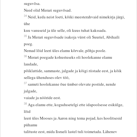
suguvõsa.
Need olid Merari suguvõsad.
34
Neid, keda neist loeti, kõiki meesterahvaid nimekirja järgi,
ühe
kuu vanuseid ja üle selle, oli kuus tuhat kakssada.
35
Ja Merari suguvõsade isakoja vürst oli Suuriel, Abihaili
poeg.
Nemad lõid leeri üles elamu kõrvale, põhja poole.
36
Merari poegade kohustuseks oli hoolekanne elamu
laudade,
põiklattide, sammaste, jalgade ja kõigi riistade eest, ja kõik
sellega ühenduses olev töö,
37
samuti hoolekanne õue ümber olevate postide, nende
jalgade,
vaiade ja nööride eest.
38
Aga elamu ette, kogudusetelgi ette idapoolsesse esikülge,
lõid
leeri üles Mooses ja Aaron ning tema pojad, kes hoolitsesid
pühamu
talituste eest, mida Iisraeli lastel tuli toimetada. Lähenev