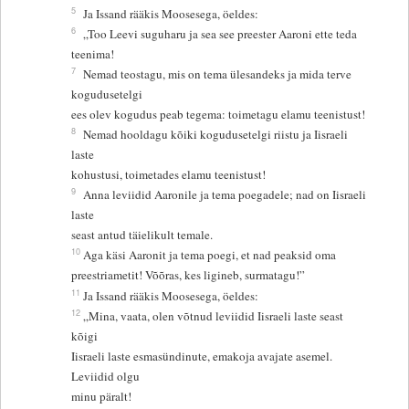
5
Ja Issand rääkis Moosesega, öeldes:
6
„Too Leevi suguharu ja sea see preester Aaroni ette teda
teenima!
7
Nemad teostagu, mis on tema ülesandeks ja mida terve
kogudusetelgi
ees olev kogudus peab tegema: toimetagu elamu teenistust!
8
Nemad hooldagu kõiki kogudusetelgi riistu ja Iisraeli
laste
kohustusi, toimetades elamu teenistust!
9
Anna leviidid Aaronile ja tema poegadele; nad on Iisraeli
laste
seast antud täielikult temale.
10
Aga käsi Aaronit ja tema poegi, et nad peaksid oma
preestriametit! Võõras, kes ligineb, surmatagu!”
11
Ja Issand rääkis Moosesega, öeldes:
12
„Mina, vaata, olen võtnud leviidid Iisraeli laste seast
kõigi
Iisraeli laste esmasündinute, emakoja avajate asemel.
Leviidid olgu
minu päralt!