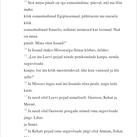
13
Sest minu päralt on iga esmasündinu: päeval, mil ma lõin
maha
kõik esmasündinud Egiptusemaal, pühitsesin ma enesele
kõik
esmasündinud Iisraelis, niihästi inimesed kui loomad. Nad
on minu
päralt. Mina olen Issand!”
14
Ja Issand rääkis Moosesega Siinai kõrbes, öeldes:
15
„Loe ära Leevi pojad nende perekondade kaupa, nende
suguvõsade
kaupa; loe ära kõik meesterahvad, ühe kuu vanused ja üle
selle!”
16
Ja Mooses luges nad ära Issanda sõna peale, nagu teda
kästi.
17
Ja need olid Leevi pojad nimeliselt: Geerson, Kehat ja
Merari.
18
Ja need olid Geersoni poegade nimed oma suguvõsade
järgi: Libni
ja Simei.
19
Ja Kehati pojad oma suguvõsade järgi olid Amram, Jishar,