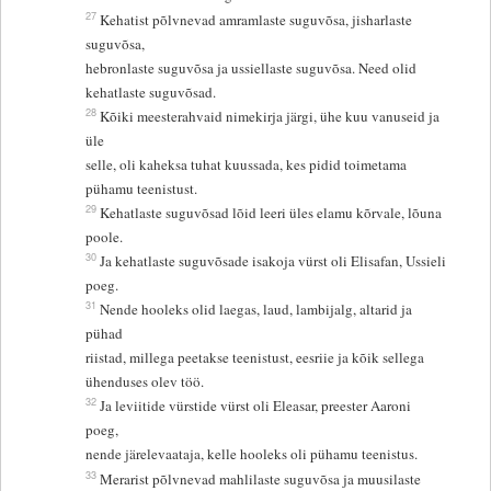
27
Kehatist põlvnevad amramlaste suguvõsa, jisharlaste
suguvõsa,
hebronlaste suguvõsa ja ussiellaste suguvõsa. Need olid
kehatlaste suguvõsad.
28
Kõiki meesterahvaid nimekirja järgi, ühe kuu vanuseid ja
üle
selle, oli kaheksa tuhat kuussada, kes pidid toimetama
pühamu teenistust.
29
Kehatlaste suguvõsad lõid leeri üles elamu kõrvale, lõuna
poole.
30
Ja kehatlaste suguvõsade isakoja vürst oli Elisafan, Ussieli
poeg.
31
Nende hooleks olid laegas, laud, lambijalg, altarid ja
pühad
riistad, millega peetakse teenistust, eesriie ja kõik sellega
ühenduses olev töö.
32
Ja leviitide vürstide vürst oli Eleasar, preester Aaroni
poeg,
nende järelevaataja, kelle hooleks oli pühamu teenistus.
33
Merarist põlvnevad mahlilaste suguvõsa ja muusilaste