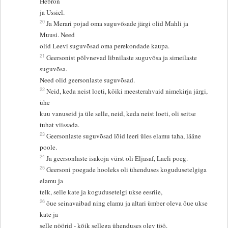
Hebron
ja Ussiel.
20
Ja Merari pojad oma suguvõsade järgi olid Mahli ja
Muusi. Need
olid Leevi suguvõsad oma perekondade kaupa.
21
Geersonist põlvnevad libnilaste suguvõsa ja simeilaste
suguvõsa.
Need olid geersonlaste suguvõsad.
22
Neid, keda neist loeti, kõiki meesterahvaid nimekirja järgi,
ühe
kuu vanuseid ja üle selle, neid, keda neist loeti, oli seitse
tuhat viissada.
23
Geersonlaste suguvõsad lõid leeri üles elamu taha, lääne
poole.
24
Ja geersonlaste isakoja vürst oli Eljasaf, Laeli poeg.
25
Geersoni poegade hooleks oli ühenduses kogudusetelgiga
elamu ja
telk, selle kate ja kogudusetelgi ukse eesriie,
26
õue seinavaibad ning elamu ja altari ümber oleva õue ukse
kate ja
selle nöörid - kõik sellega ühenduses olev töö.