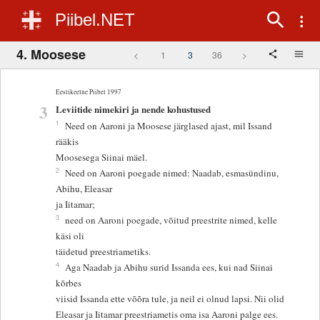
Piibel.NET
4. Moosese
<
1
3
36
>
Eestikeelne Piibel 1997
3
Leviitide nimekiri ja nende kohustused
1
Need on Aaroni ja Moosese järglased ajast, mil Issand
rääkis
Moosesega Siinai mäel.
2
Need on Aaroni poegade nimed: Naadab, esmasündinu,
Abihu, Eleasar
ja Iitamar;
3
need on Aaroni poegade, võitud preestrite nimed, kelle
käsi oli
täidetud preestriametiks.
4
Aga Naadab ja Abihu surid Issanda ees, kui nad Siinai
kõrbes
viisid Issanda ette võõra tule, ja neil ei olnud lapsi. Nii olid
Eleasar ja Iitamar preestriametis oma isa Aaroni palge ees.