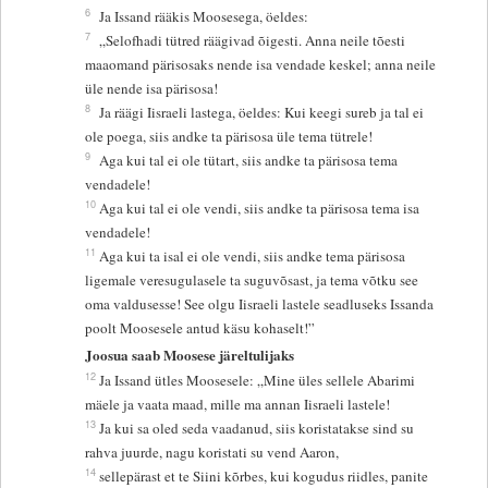
6
Ja Issand rääkis Moosesega, öeldes:
7
„Selofhadi tütred räägivad õigesti. Anna neile tõesti
maaomand pärisosaks nende isa vendade keskel; anna neile
üle nende isa pärisosa!
8
Ja räägi Iisraeli lastega, öeldes: Kui keegi sureb ja tal ei
ole poega, siis andke ta pärisosa üle tema tütrele!
9
Aga kui tal ei ole tütart, siis andke ta pärisosa tema
vendadele!
10
Aga kui tal ei ole vendi, siis andke ta pärisosa tema isa
vendadele!
11
Aga kui ta isal ei ole vendi, siis andke tema pärisosa
ligemale veresugulasele ta suguvõsast, ja tema võtku see
oma valdusesse! See olgu Iisraeli lastele seadluseks Issanda
poolt Moosesele antud käsu kohaselt!”
Joosua saab Moosese järeltulijaks
12
Ja Issand ütles Moosesele: „Mine üles sellele Abarimi
mäele ja vaata maad, mille ma annan Iisraeli lastele!
13
Ja kui sa oled seda vaadanud, siis koristatakse sind su
rahva juurde, nagu koristati su vend Aaron,
14
sellepärast et te Siini kõrbes, kui kogudus riidles, panite