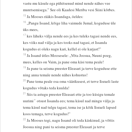
vastu mu käsule ega pühitsenud mind nende nähes vee
muretsemisega.” See oli Kaadesi Meriba vesi Siini kõrbes.
15
Ja Mooses rääkis Issandaga, öeldes:
16
„Pangu Issand, kõige liha vaimude Jumal, koguduse üle
üks mees,
17
kes läheks välja nende ees ja kes tuleks tagasi nende ees,
kes viiks nad välja ja kes tooks nad tagasi, et Issanda
kogudus ei oleks nagu kari, kellel ei ole karjast!”
18
Ja Issand ütles Moosesele: „Võta Joosua, Nuuni poeg,
mees, kelles on Vaim, ja pane oma käsi tema peale!
19
Ja pane ta seisma preester Eleasari ja terve koguduse ette
ning anna temale nende nähes kohustus!
20
Pane tema peale osa oma väärikusest, et terve Iisraeli laste
kogudus võtaks teda kuulda!
21
Siis ta astugu preester Eleasari ette ja too küsigu temale
+
uurimi
otsust Issanda ees; tema käsul nad mingu välja ja
tema käsul nad tulgu tagasi, tema ise ja kõik Iisraeli lapsed
koos temaga, terve kogudus!”
22
Ja Mooses tegi, nagu Issand oli teda käskinud, ja võttis
Joosua ning pani ta seisma preester Eleasari ja terve