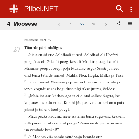
Piibel.NET
4. Moosese
<
1
27
36
>
Eestikeelne Piibel 1997
27
Tütarde pärimisõigus
1
Siis astusid ette Selofhadi tütred; Selofhad oli Heeferi
poeg, kes oli Gileadi poeg, kes oli Maakiri poeg, kes oli
Manasse poeg Joosepi poja Manasse suguvõsast; ja need
olid tema tütarde nimed: Mahla, Noa, Hogla, Milka ja Tirsa.
2
Ja nad seisid Moosese ja preester Eleasari ja vürstide ja
terve koguduse ees kogudusetelgi ukse juures, öeldes:
3
„Meie isa suri kõrbes, aga ta ei olnud selles jõugus, kes
kogunes Issanda vastu, Korahi jõugus, vaid ta suri oma patu
pärast ja tal ei olnud poegi.
4
Miks peaks kaduma meie isa nimi tema suguvõsa keskelt,
sellepärast et tal ei olnud poega? Anna meile pärisosa meie
isa vendade keskel!”
5
Ja Mooses viis nende nõudeasja Issanda ette.