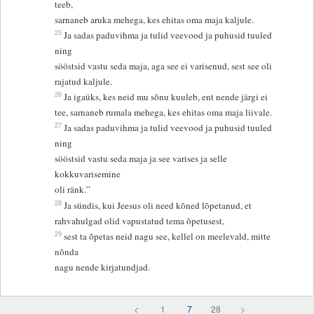
teeb,
sarnaneb aruka mehega, kes ehitas oma maja kaljule.
25
Ja sadas paduvihma ja tulid veevood ja puhusid tuuled
ning
sööstsid vastu seda maja, aga see ei varisenud, sest see oli
rajatud kaljule.
26
Ja igaüks, kes neid mu sõnu kuuleb, ent nende järgi ei
tee, sarnaneb rumala mehega, kes ehitas oma maja liivale.
27
Ja sadas paduvihma ja tulid veevood ja puhusid tuuled
ning
sööstsid vastu seda maja ja see varises ja selle
kokkuvarisemine
oli ränk.”
28
Ja sündis, kui Jeesus oli need kõned lõpetanud, et
rahvahulgad olid vapustatud tema õpetusest,
29
sest ta õpetas neid nagu see, kellel on meelevald, mitte
nõnda
nagu nende kirjatundjad.
<
1
7
28
>