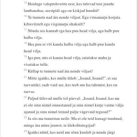
15
Hoiduge valeprohvetite eest, kes tulevad teie juurde
lambanahas, seestpidi aga on kiskjad hundid!
16
Te tunnete nad ära nende viljast. Ega viinamarju korjata
kibuvitstelt ega viigimarju ohakailt?
17
Nõnda siis kannab iga hea puu head vilja, aga halb puu
halba vilja.
18
Hea puu ei või kanda halba vilja ega halb puu kanda
head vilja.
19
Iga puu, mis ei kanna head vilja, raiutakse maha ja
visatakse tulle.
20
Küllap te tunnete nad ära nende viljast!
21
Mitte igaüks, kes mulle ütleb: „Issand, Issand!”, ei saa
taevariiki; saab vaid see, kes teeb mu Isa tahtmist, kes on
taevas.
22
Paljud ütlevad mulle tol päeval: „Issand, Issand, kas me
ei ole sinu nimel ennustanud ja sinu nimel kurje vaime välja
ajanud ja sinu nimel teinud palju vägevaid tegusid?”
23
Ja siis ma tunnistan neile: Ma ei ole teid kunagi tundnud,
minge ära minu juurest, te ülekohtutegijad!
24
Igaüks nüüd, kes neid mu sõnu kuuleb ja nende järgi