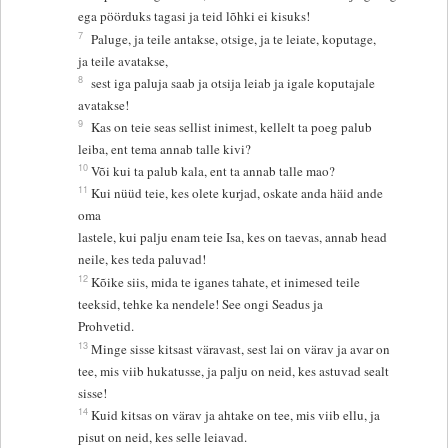
ega pöörduks tagasi ja teid lõhki ei kisuks!
7
Paluge, ja teile antakse, otsige, ja te leiate, koputage,
ja teile avatakse,
8
sest iga paluja saab ja otsija leiab ja igale koputajale
avatakse!
9
Kas on teie seas sellist inimest, kellelt ta poeg palub
leiba, ent tema annab talle kivi?
10
Või kui ta palub kala, ent ta annab talle mao?
11
Kui nüüd teie, kes olete kurjad, oskate anda häid ande
oma
lastele, kui palju enam teie Isa, kes on taevas, annab head
neile, kes teda paluvad!
12
Kõike siis, mida te iganes tahate, et inimesed teile
teeksid, tehke ka nendele! See ongi Seadus ja
Prohvetid.
13
Minge sisse kitsast väravast, sest lai on värav ja avar on
tee, mis viib hukatusse, ja palju on neid, kes astuvad sealt
sisse!
14
Kuid kitsas on värav ja ahtake on tee, mis viib ellu, ja
pisut on neid, kes selle leiavad.