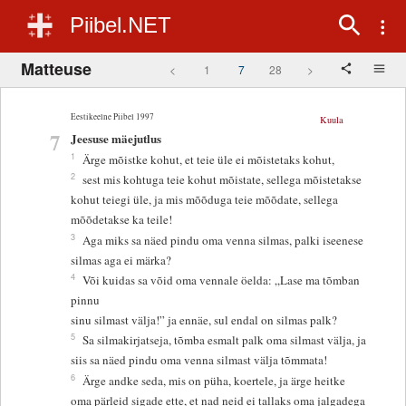
Piibel.NET
Matteuse
<
1
7
28
>
Eestikeelne Piibel 1997
Kuula
7
Jeesuse mäejutlus
1
Ärge mõistke kohut, et teie üle ei mõistetaks kohut,
2
sest mis kohtuga teie kohut mõistate, sellega mõistetakse
kohut teiegi üle, ja mis mõõduga teie mõõdate, sellega
mõõdetakse ka teile!
3
Aga miks sa näed pindu oma venna silmas, palki iseenese
silmas aga ei märka?
4
Või kuidas sa võid oma vennale öelda: „Lase ma tõmban
pinnu
sinu silmast välja!” ja ennäe, sul endal on silmas palk?
5
Sa silmakirjatseja, tõmba esmalt palk oma silmast välja, ja
siis sa näed pindu oma venna silmast välja tõmmata!
6
Ärge andke seda, mis on püha, koertele, ja ärge heitke
oma pärleid sigade ette, et nad neid ei tallaks oma jalgadega