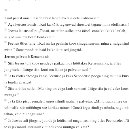
32
Kuid pärast oma ülesäratamist lähen ma teie eele Galileasse.”
33
Aga Peetrus kostis: „Kui ka kõik taganevad sinust, ei tagane mina eluilmaski!
34
Jeesus lausus talle: „Tõesti, ma ütlen sulle, täna öösel, enne kui kukk laulab,
salgad sina mu kolm korda ära.”
35
Peetrus ütles talle: „Kui ma ka peaksin koos sinuga surema, mina ei salga sind
mitte!” Samamoodi ütlesid ka kõik teised jüngrid.
Jeesus palvetab Ketsemanis
36
Siis Jeesus tuli koos nendega paika, mida hüütakse Ketsemaniks, ja ütles
jüngritele: „Istuge siin, kuni ma lähen ja palvetan seal!”
37
Ja ta võttis enesega kaasa Peetruse ja kaks Sebedeuse poega ning muutus kur
ja tundis ahastust.
38
Siis ta ütles neile: „Mu hing on väga kurb surmani. Jääge siia ja valvake koos
minuga!”
39
Ja ta läks pisut eemale, langes silmili maha ja palvetas: „Minu Isa, kui see on
võimalik, siis möödugu see karikas minust! Ometi ärgu sündigu nõnda, nagu mi
tahan, vaid nii nagu sina!”
40
Ja Jeesus tuli jüngrite juurde ja leidis nad magamast ning ütles Peetrusele: „Ni
te ei jaksanud ühtainustki tundi koos minuga valvata?