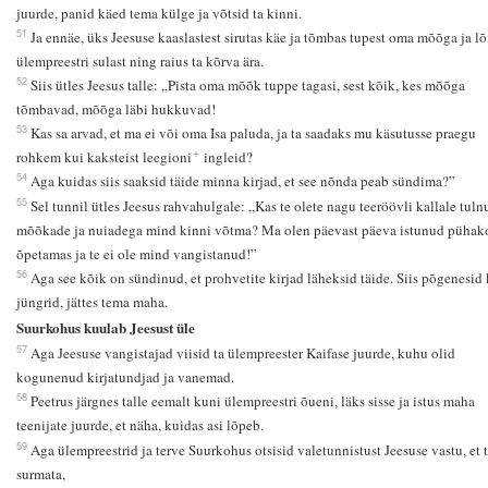
juurde, panid käed tema külge ja võtsid ta kinni.
51
Ja ennäe, üks Jeesuse kaaslastest sirutas käe ja tõmbas tupest oma mõõga ja lõ
ülempreestri sulast ning raius ta kõrva ära.
52
Siis ütles Jeesus talle: „Pista oma mõõk tuppe tagasi, sest kõik, kes mõõga
tõmbavad, mõõga läbi hukkuvad!
53
Kas sa arvad, et ma ei või oma Isa paluda, ja ta saadaks mu käsutusse praegu
+
rohkem kui kaksteist leegioni
ingleid?
54
Aga kuidas siis saaksid täide minna kirjad, et see nõnda peab sündima?”
55
Sel tunnil ütles Jeesus rahvahulgale: „Kas te olete nagu teeröövli kallale tuln
mõõkade ja nuiadega mind kinni võtma? Ma olen päevast päeva istunud pühak
õpetamas ja te ei ole mind vangistanud!”
56
Aga see kõik on sündinud, et prohvetite kirjad läheksid täide. Siis põgenesid
jüngrid, jättes tema maha.
Suurkohus kuulab Jeesust üle
57
Aga Jeesuse vangistajad viisid ta ülempreester Kaifase juurde, kuhu olid
kogunenud kirjatundjad ja vanemad.
58
Peetrus järgnes talle eemalt kuni ülempreestri õueni, läks sisse ja istus maha
teenijate juurde, et näha, kuidas asi lõpeb.
59
Aga ülempreestrid ja terve Suurkohus otsisid valetunnistust Jeesuse vastu, et 
surmata,