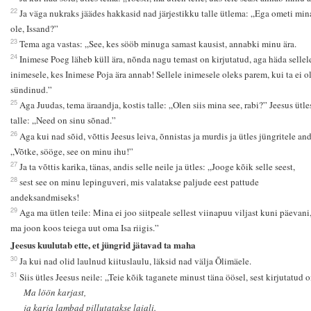
22
Ja väga nukraks jäädes hakkasid nad järjestikku talle ütlema: „Ega ometi min
ole, Issand?”
23
Tema aga vastas: „See, kes sööb minuga samast kausist, annabki minu ära.
24
Inimese Poeg läheb küll ära, nõnda nagu temast on kirjutatud, aga häda sellel
inimesele, kes Inimese Poja ära annab! Sellele inimesele oleks parem, kui ta ei o
sündinud.”
25
Aga Juudas, tema äraandja, kostis talle: „Olen siis mina see, rabi?” Jeesus ütle
talle: „Need on sinu sõnad.”
26
Aga kui nad sõid, võttis Jeesus leiva, õnnistas ja murdis ja ütles jüngritele an
„Võtke, sööge, see on minu ihu!”
27
Ja ta võttis karika, tänas, andis selle neile ja ütles: „Jooge kõik selle seest,
28
sest see on minu lepinguveri, mis valatakse paljude eest pattude
andeksandmiseks!
29
Aga ma ütlen teile: Mina ei joo siitpeale sellest viinapuu viljast kuni päevani
ma joon koos teiega uut oma Isa riigis.”
Jeesus kuulutab ette, et jüngrid jätavad ta maha
30
Ja kui nad olid laulnud kiituslaulu, läksid nad välja Õlimäele.
31
Siis ütles Jeesus neile: „Teie kõik taganete minust täna öösel, sest kirjutatud 
Ma löön karjast,
ja karja lambad pillutatakse laiali.