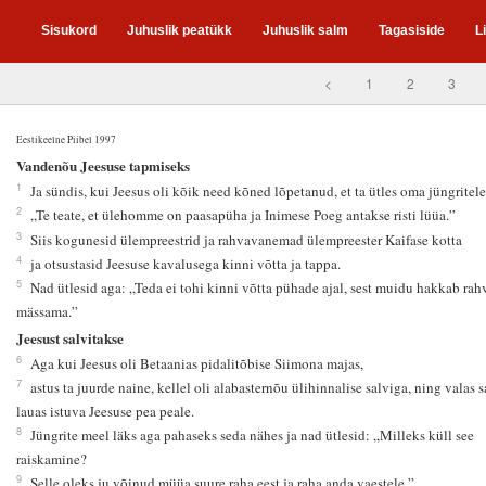
Sisukord
Juhuslik peatükk
Juhuslik salm
Tagasiside
L
<
1
2
3
Eestikeelne Piibel 1997
6
Vandenõu Jeesuse tapmiseks
1
Ja sündis, kui Jeesus oli kõik need kõned lõpetanud, et ta ütles oma jüngritele
2
„Te teate, et ülehomme on paasapüha ja Inimese Poeg antakse risti lüüa.”
3
Siis kogunesid ülempreestrid ja rahvavanemad ülempreester Kaifase kotta
4
ja otsustasid Jeesuse kavalusega kinni võtta ja tappa.
5
Nad ütlesid aga: „Teda ei tohi kinni võtta pühade ajal, sest muidu hakkab rah
mässama.”
Jeesust salvitakse
6
Aga kui Jeesus oli Betaanias pidalitõbise Siimona majas,
7
astus ta juurde naine, kellel oli alabasternõu ülihinnalise salviga, ning valas s
lauas istuva Jeesuse pea peale.
8
Jüngrite meel läks aga pahaseks seda nähes ja nad ütlesid: „Milleks küll see
raiskamine?
9
Selle oleks ju võinud müüa suure raha eest ja raha anda vaestele.”