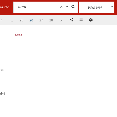
Piibel 1997
isainfo
4
...
25
26
27
28
>
Kuula
:
vas
alvi