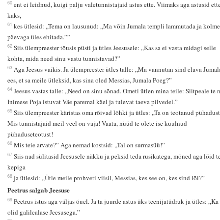
60
ent ei leidnud, kuigi palju valetunnistajaid astus ette. Viimaks aga astusid ett
kaks,
61
kes ütlesid: „Tema on lausunud: „Ma võin Jumala templi lammutada ja kolme
päevaga üles ehitada.””
62
Siis ülempreester tõusis püsti ja ütles Jeesusele: „Kas sa ei vasta midagi selle
kohta, mida need sinu vastu tunnistavad?”
63
Aga Jeesus vaikis. Ja ülempreester ütles talle: „Ma vannutan sind elava Jumal
ees, et sa meile ütleksid, kas sina oled Messias, Jumala Poeg?”
64
Jeesus vastas talle: „Need on sinu sõnad. Ometi ütlen mina teile: Siitpeale te 
Inimese Poja istuvat Väe paremal käel ja tulevat taeva pilvedel.”
65
Siis ülempreester käristas oma rõivad lõhki ja ütles: „Ta on teotanud pühadust
Mis tunnistajaid meil veel on vaja! Vaata, nüüd te olete ise kuulnud
pühaduseteotust!
66
Mis teie arvate?” Aga nemad kostsid: „Tal on surmasüü!”
67
Siis nad sülitasid Jeesusele näkku ja peksid teda rusikatega, mõned aga lõid t
kepiga
68
ja ütlesid: „Ütle meile prohveti viisil, Messias, kes see on, kes sind lõi?”
Peetrus salgab Jeesuse
69
Peetrus istus aga väljas õuel. Ja ta juurde astus üks teenijatüdruk ja ütles: „Ka
olid galilealase Jeesusega.”