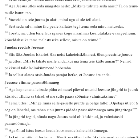
10
Aga Jeesus ütles seda märgates neile: „Miks te tülitate seda naist? Ta on teinu
mulle kauni teo.
11
Vaeseid on teie juures ju alati, mind aga ei ole teil alati.
12
Sest seda salvi minu ihu peale kallates tegi tema seda minu matuseks.
13
Tõesti, ma ütlen teile, kus iganes kogu maailmas kuulutatakse evangeeliumi,
kõneldakse ka tema mälestuseks sellest, mis ta on teinud.”
Juudas reedab Jeesuse
14
Siis läks Juudas Iskariot, üks neist kaheteistkümnest, ülempreestrite juurde
15
ja ütles: „Mis te tahate mulle anda, kui ma tema teie kätte annan?” Nemad
pakkusid talle kolmkümmend hõberaha.
16
Ja sellest alates otsis Juudas parajat hetke, et Jeesust ära anda.
Jeesuse viimne paasasöömaaeg
17
Aga hapnemata leibade püha esimesel päeval astusid Jeesuse jüngrid ta juurde
küsisid: „Kuhu sa tahad, et me sulle paasa söömise valmistaksime?”
18
Tema ütles: „Minge linna selle-ja-selle juurde ja öelge talle: „Õpetaja ütleb:
aeg on lähedal, ma tahan sinu juures pidada paasasöömaaega oma jüngritega!””
19
Ja jüngrid tegid, nõnda nagu Jeesus neid oli käskinud, ja valmistasid
paasasöömaaja.
20
Aga õhtul istus Jeesus lauda koos nende kaheteistkümnega.
21
Ja kui nad sõid, ütles tema: „Tõesti, ma ütlen teile, üks teie seast annab minu ä