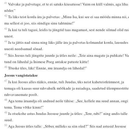
41
Valvake ja palvetage, et te ei satuks kiusatusse! Vaim on küll valmis, aga liha
nõder.”
42
Ta läks teist korda ära ja palvetas: „Minu Isa, kui see ei saa mööda minna nii, 
ma sellest ei joo, siis sündigu sinu tahtmine!”
43
Ja kui ta tuli tagasi, leidis ta jüngrid taas magamast, sest nende silmad olid ra
unest.
44
Ja ta jättis nad sinna ning läks jälle ära ja palvetas kolmandat korda, lausudes
uuesti needsamad sõnad.
45
Siis Jeesus tuli jüngrite juurde ja ütles neile: „Teie aina magate ja puhkate! Va
tund on lähedal ja Inimese Poeg antakse patuste kätte!
46
Tõuske üles, läki! Ennäe, mu äraandja on lähedal!”
Jeesus vangistatakse
47
Ja kui Jeesus alles rääkis, ennäe, tuli Juudas, üks neist kaheteistkümnest, ja
temaga oli kaasas suur rahvahulk mõõkade ja nuiadega, saadetud ülempreestrite
rahvavanemate poolt.
48
Aga tema äraandja oli andnud neile tähise: „See, kellele ma suud annan, ongi
tema. Tema võtke kinni!”
49
Ja otsekohe astus Juudas Jeesuse juurde ja ütles: „Tere, rabi!” ning andis talle
suud.
50
Aga Jeesus ütles talle: „Sõber, milleks sa siin oled?” Siis nad astusid Jeesuse