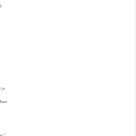
d
 ja
 Minu
ra.”