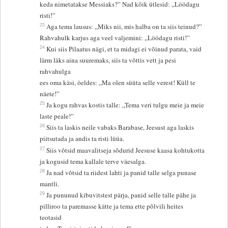
keda nimetatakse Messiaks?” Nad kõik ütlesid: „Löödagu
risti!”
23
Aga tema lausus: „Miks nii, mis halba on ta siis teinud?”
Rahvahulk karjus aga veel valjemini: „Löödagu risti!”
24
Kui siis Pilaatus nägi, et ta midagi ei võinud parata, vaid
lärm läks aina suuremaks, siis ta võttis vett ja pesi
rahvahulga
ees oma käsi, öeldes: „Ma olen süüta selle verest! Küll te
näete!”
25
Ja kogu rahvas kostis talle: „Tema veri tulgu meie ja meie
laste peale!”
26
Siis ta laskis neile vabaks Barabase, Jeesust aga laskis
piitsutada ja andis ta risti lüüa.
27
Siis võtsid maavalitseja sõdurid Jeesuse kaasa kohtukotta
ja kogusid tema kallale terve väesalga.
28
Ja nad võtsid ta riidest lahti ja panid talle selga punase
mantli.
29
Ja pununud kibuvitstest pärja, panid selle talle pähe ja
pilliroo ta paremasse kätte ja tema ette põlvili heites
teotasid