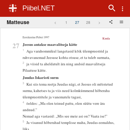
Piibel.NET
Matteuse
<
1
27
28
>
Eestikeelne Piibel 1997
Kuula
27
Jeesus antakse maavalitseja kätte
1
Aga varahommikul langetasid kõik ülempreestrid ja
rahvavanemad Jeesuse kohta otsuse, et ta tuleb surmata,
2
ja viisid ta aheldatult ära ning andsid maavalitseja
Pilaatuse kätte.
Juudas Iskarioti surm
3
Kui siis tema reetja Juudas nägi, et Jeesus oli mõistetud
surma, kahetses ta ja viis need kolmkümmend hõberaha
ülempreestritele ja vanematele tagasi,
4
öeldes: „Ma olen teinud pattu, olen süütu vere ära
andnud.”
Nemad aga vastasid: „Mis see meie asi on? Vaata ise!”
5
Ja visanud hõberahad templisse maha, Juudas eemaldus,
läks