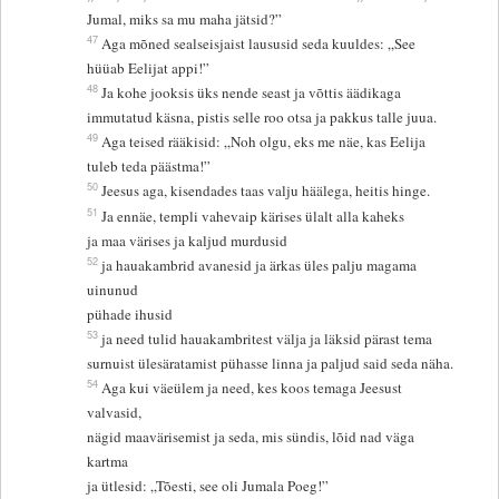
Jumal, miks sa mu maha jätsid?”
47
Aga mõned sealseisjaist laususid seda kuuldes: „See
hüüab Eelijat appi!”
48
Ja kohe jooksis üks nende seast ja võttis äädikaga
immutatud käsna, pistis selle roo otsa ja pakkus talle juua.
49
Aga teised rääkisid: „Noh olgu, eks me näe, kas Eelija
tuleb teda päästma!”
50
Jeesus aga, kisendades taas valju häälega, heitis hinge.
51
Ja ennäe, templi vahevaip kärises ülalt alla kaheks
ja maa värises ja kaljud murdusid
52
ja hauakambrid avanesid ja ärkas üles palju magama
uinunud
pühade ihusid
53
ja need tulid hauakambritest välja ja läksid pärast tema
surnuist ülesäratamist pühasse linna ja paljud said seda näha.
54
Aga kui väeülem ja need, kes koos temaga Jeesust
valvasid,
nägid maavärisemist ja seda, mis sündis, lõid nad väga
kartma
ja ütlesid: „Tõesti, see oli Jumala Poeg!”