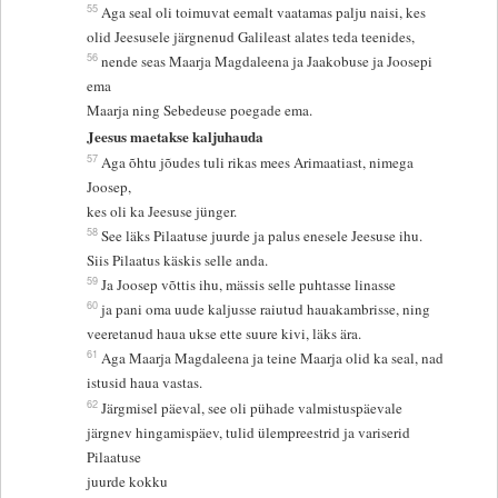
55
Aga seal oli toimuvat eemalt vaatamas palju naisi, kes
olid Jeesusele järgnenud Galileast alates teda teenides,
56
nende seas Maarja Magdaleena ja Jaakobuse ja Joosepi
ema
Maarja ning Sebedeuse poegade ema.
Jeesus maetakse kaljuhauda
57
Aga õhtu jõudes tuli rikas mees Arimaatiast, nimega
Joosep,
kes oli ka Jeesuse jünger.
58
See läks Pilaatuse juurde ja palus enesele Jeesuse ihu.
Siis Pilaatus käskis selle anda.
59
Ja Joosep võttis ihu, mässis selle puhtasse linasse
60
ja pani oma uude kaljusse raiutud hauakambrisse, ning
veeretanud haua ukse ette suure kivi, läks ära.
61
Aga Maarja Magdaleena ja teine Maarja olid ka seal, nad
istusid haua vastas.
62
Järgmisel päeval, see oli pühade valmistuspäevale
järgnev hingamispäev, tulid ülempreestrid ja variserid
Pilaatuse
juurde kokku