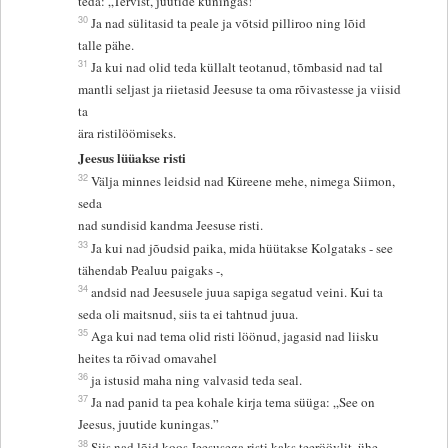
teda: „Tervist, juutide kuningas!”
30
Ja nad sülitasid ta peale ja võtsid pilliroo ning lõid
talle pähe.
31
Ja kui nad olid teda küllalt teotanud, tõmbasid nad tal
mantli seljast ja riietasid Jeesuse ta oma rõivastesse ja viisid
ta
ära ristilöömiseks.
Jeesus lüüakse risti
32
Välja minnes leidsid nad Küreene mehe, nimega Siimon,
seda
nad sundisid kandma Jeesuse risti.
33
Ja kui nad jõudsid paika, mida hüütakse Kolgataks - see
tähendab Pealuu paigaks -,
34
andsid nad Jeesusele juua sapiga segatud veini. Kui ta
seda oli maitsnud, siis ta ei tahtnud juua.
35
Aga kui nad tema olid risti löönud, jagasid nad liisku
heites ta rõivad omavahel
36
ja istusid maha ning valvasid teda seal.
37
Ja nad panid ta pea kohale kirja tema süüga: „See on
Jeesus, juutide kuningas.”
38
Siis nad lõid koos Jeesusega risti kaks teeröövlit, ühe