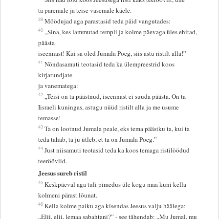
ta paremale ja teise vasemale käele.
39
Möödujad aga parastasid teda päid vangutades:
40
„Sina, kes lammutad templi ja kolme päevaga üles ehitad,
päästa
iseennast! Kui sa oled Jumala Poeg, siis astu ristilt alla!”
41
Nõndasamuti teotasid teda ka ülempreestrid koos
kirjatundjate
ja vanematega:
42
„Teisi on ta päästnud, iseennast ei suuda päästa. On ta
Iisraeli kuningas, astugu nüüd ristilt alla ja me usume
temasse!
43
Ta on lootnud Jumala peale, eks tema päästku ta, kui ta
teda tahab, ta ju ütleb, et ta on Jumala Poeg.”
44
Just niisamuti teotasid teda ka koos temaga ristilöödud
teeröövlid.
Jeesus sureb ristil
45
Keskpäeval aga tuli pimedus üle kogu maa kuni kella
kolmeni pärast lõunat.
46
Kella kolme paiku aga kisendas Jeesus valju häälega:
„Elii, elii, lemaa sabahtani?” - see tähendab: „Mu Jumal, mu