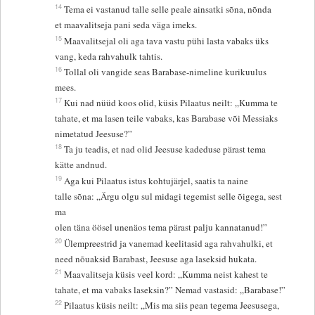
14
Tema ei vastanud talle selle peale ainsatki sõna, nõnda
et maavalitseja pani seda väga imeks.
15
Maavalitsejal oli aga tava vastu pühi lasta vabaks üks
vang, keda rahvahulk tahtis.
16
Tollal oli vangide seas Barabase-nimeline kurikuulus
mees.
17
Kui nad nüüd koos olid, küsis Pilaatus neilt: „Kumma te
tahate, et ma lasen teile vabaks, kas Barabase või Messiaks
nimetatud Jeesuse?”
18
Ta ju teadis, et nad olid Jeesuse kadeduse pärast tema
kätte andnud.
19
Aga kui Pilaatus istus kohtujärjel, saatis ta naine
talle sõna: „Ärgu olgu sul midagi tegemist selle õigega, sest
ma
olen täna öösel unenäos tema pärast palju kannatanud!”
20
Ülempreestrid ja vanemad keelitasid aga rahvahulki, et
need nõuaksid Barabast, Jeesuse aga laseksid hukata.
21
Maavalitseja küsis veel kord: „Kumma neist kahest te
tahate, et ma vabaks laseksin?” Nemad vastasid: „Barabase!”
22
Pilaatus küsis neilt: „Mis ma siis pean tegema Jeesusega,