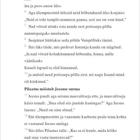
ära ja poos enese üles.
6
Aga ülempreestrid ütlesid neid hõberahasid üles korjates:
„Neid ei tohi templivaramusse panna, sest see on vere hind.”
7
Nad võtsid nõuks osta nende eest potissepa põllu
matmispaigaks muulastele.
8
Seepärast hüütakse seda põldu Verepõlluks tänini.
9
Siis läks täide, mis prohvet Jeremija kaudu on räägitud:
„Ja nad võtsid kolmkümmend hõberaha, hinna, mille
vääriliseks
Iisraeli lapsed ta olid hinnanud,
10
ja andsid need potissepa põllu eest, nii nagu Issand mind
oli käskinud.”
Pilaatus mõistab Jeesuse surma
11
Jeesus pandi aga seisma maavalitseja ette, ja maavalitseja
küsis temalt: „Sina oled siis juutide kuningas?” Aga Jeesus
lausus: „Need on sinu sõnad.”
12
Ent ülempreestrite ja vanemate kaebuste peale tema kohta
ei vastanud Jeesus midagi.
13
Siis ütles Pilaatus talle: „Kas sa ei kuule, mida kõike
nad sinu vastu tunnistavad?”