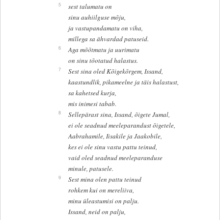
5
sest talumatu on
sinu auhiilguse mõju,
ja vastupandamatu on viha,
millega sa ähvardad patuseid.
6
Aga mõõtmatu ja uurimatu
on sinu tõotatud halastus.
7
Sest sina oled Kõigekõrgem, Issand,
kaastundlik, pikameelne ja täis halastust,
sa kahetsed kurja,
mis inimesi tabab.
8
Sellepärast sina, Issand, õigete Jumal,
ei ole seadnud meeleparandust õigetele,
Aabrahamile, Iisakile ja Jaakobile,
kes ei ole sinu vastu pattu teinud,
vaid oled seadnud meeleparanduse
minule, patusele.
9
Sest mina olen pattu teinud
rohkem kui on mereliiva,
minu üleastumisi on palju.
Issand, neid on palju,