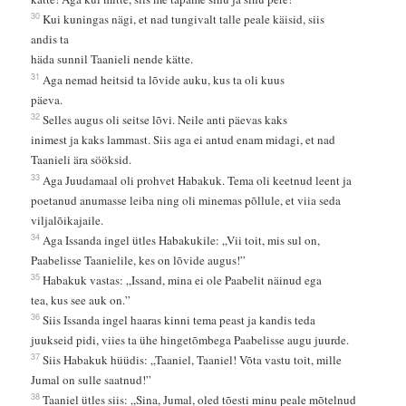
30
Kui kuningas nägi, et nad tungivalt talle peale käisid, siis
andis ta
häda sunnil Taanieli nende kätte.
31
Aga nemad heitsid ta lõvide auku, kus ta oli kuus
päeva.
32
Selles augus oli seitse lõvi. Neile anti päevas kaks
inimest ja kaks lammast. Siis aga ei antud enam midagi, et nad
Taanieli ära sööksid.
33
Aga Juudamaal oli prohvet Habakuk. Tema oli keetnud leent ja
poetanud anumasse leiba ning oli minemas põllule, et viia seda
viljalõikajaile.
34
Aga Issanda ingel ütles Habakukile: „Vii toit, mis sul on,
Paabelisse Taanielile, kes on lõvide augus!”
35
Habakuk vastas: „Issand, mina ei ole Paabelit näinud ega
tea, kus see auk on.”
36
Siis Issanda ingel haaras kinni tema peast ja kandis teda
juukseid pidi, viies ta ühe hingetõmbega Paabelisse augu juurde.
37
Siis Habakuk hüüdis: „Taaniel, Taaniel! Võta vastu toit, mille
Jumal on sulle saatnud!”
38
Taaniel ütles siis: „Sina, Jumal, oled tõesti minu peale mõtelnud