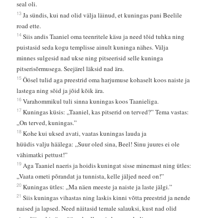
seal oli.
13
Ja sündis, kui nad olid välja läinud, et kuningas pani Beelile
road ette.
14
Siis andis Taaniel oma teenritele käsu ja need tõid tuhka ning
puistasid seda kogu templisse ainult kuninga nähes. Välja
minnes sulgesid nad ukse ning pitseerisid selle kuninga
pitserisõrmusega. Seejärel läksid nad ära.
15
Öösel tulid aga preestrid oma harjumuse kohaselt koos naiste ja
lastega ning sõid ja jõid kõik ära.
16
Varahommikul tuli sinna kuningas koos Taanieliga.
17
Kuningas küsis: „Taaniel, kas pitserid on terved?” Tema vastas:
„On terved, kuningas.”
18
Kohe kui uksed avati, vaatas kuningas lauda ja
hüüdis valju häälega: „Suur oled sina, Beel! Sinu juures ei ole
vähimatki pettust!”
19
Aga Taaniel naeris ja hoidis kuningat sisse minemast ning ütles:
„Vaata ometi põrandat ja tunnista, kelle jäljed need on!”
20
Kuningas ütles: „Ma näen meeste ja naiste ja laste jälgi.”
21
Siis kuningas vihastas ning laskis kinni võtta preestrid ja nende
naised ja lapsed. Need näitasid temale salauksi, kust nad olid