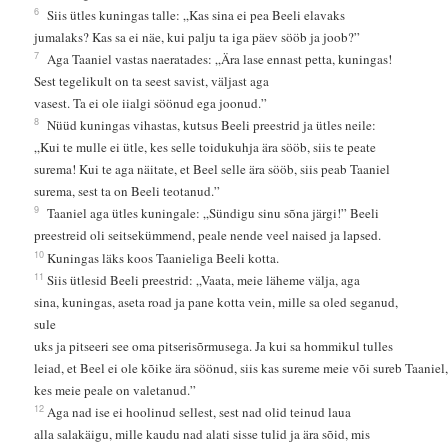
6
Siis ütles kuningas talle: „Kas sina ei pea Beeli elavaks
jumalaks? Kas sa ei näe, kui palju ta iga päev sööb ja joob?”
7
Aga Taaniel vastas naeratades: „Ära lase ennast petta, kuningas!
Sest tegelikult on ta seest savist, väljast aga
vasest. Ta ei ole iialgi söönud ega joonud.”
8
Nüüd kuningas vihastas, kutsus Beeli preestrid ja ütles neile:
„Kui te mulle ei ütle, kes selle toidukuhja ära sööb, siis te peate
surema! Kui te aga näitate, et Beel selle ära sööb, siis peab Taaniel
surema, sest ta on Beeli teotanud.”
9
Taaniel aga ütles kuningale: „Sündigu sinu sõna järgi!” Beeli
preestreid oli seitsekümmend, peale nende veel naised ja lapsed.
10
Kuningas läks koos Taanieliga Beeli kotta.
11
Siis ütlesid Beeli preestrid: „Vaata, meie läheme välja, aga
sina, kuningas, aseta road ja pane kotta vein, mille sa oled seganud,
sule
uks ja pitseeri see oma pitserisõrmusega. Ja kui sa hommikul tulles
leiad, et Beel ei ole kõike ära söönud, siis kas sureme meie või sureb Taaniel
kes meie peale on valetanud.”
12
Aga nad ise ei hoolinud sellest, sest nad olid teinud laua
alla salakäigu, mille kaudu nad alati sisse tulid ja ära sõid, mis