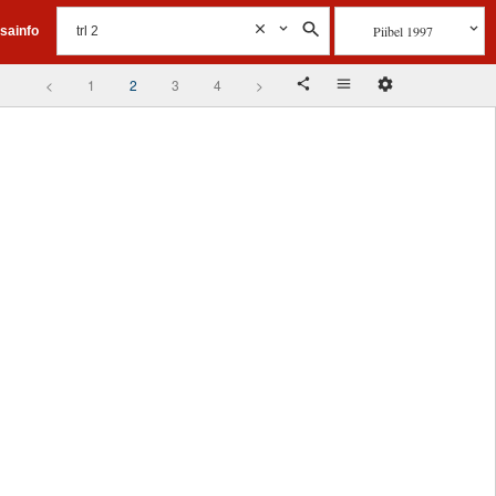
Piibel 1997
isainfo
<
1
2
3
4
>