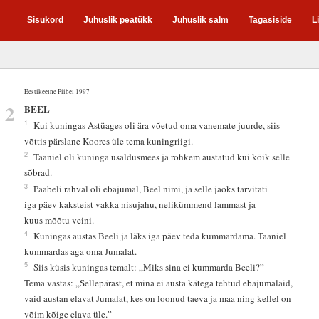
Sisukord
Juhuslik peatükk
Juhuslik salm
Tagasiside
L
Eestikeelne Piibel 1997
2
BEEL
1
Kui kuningas Astüages oli ära võetud oma vanemate juurde, siis
võttis pärslane Koores üle tema kuningriigi.
2
Taaniel oli kuninga usaldusmees ja rohkem austatud kui kõik selle
sõbrad.
3
Paabeli rahval oli ebajumal, Beel nimi, ja selle jaoks tarvitati
iga päev kaksteist vakka nisujahu, nelikümmend lammast ja
kuus mõõtu veini.
4
Kuningas austas Beeli ja läks iga päev teda kummardama. Taaniel
kummardas aga oma Jumalat.
5
Siis küsis kuningas temalt: „Miks sina ei kummarda Beeli?”
Tema vastas: „Sellepärast, et mina ei austa kätega tehtud ebajumalaid,
vaid austan elavat Jumalat, kes on loonud taeva ja maa ning kellel on
võim kõige elava üle.”