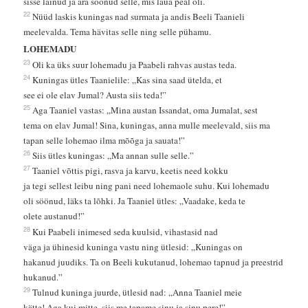
sisse läinud ja ära söönud selle, mis laua peal oli.
22
Nüüd laskis kuningas nad surmata ja andis Beeli Taanieli
meelevalda. Tema hävitas selle ning selle pühamu.
LOHEMADU
23
Oli ka üks suur lohemadu ja Paabeli rahvas austas teda.
24
Kuningas ütles Taanielile: „Kas sina saad ütelda, et
see ei ole elav Jumal? Austa siis teda!”
25
Aga Taaniel vastas: „Mina austan Issandat, oma Jumalat, sest
tema on elav Jumal! Sina, kuningas, anna mulle meelevald, siis ma
tapan selle lohemao ilma mõõga ja sauata!”
26
Siis ütles kuningas: „Ma annan sulle selle.”
27
Taaniel võttis pigi, rasva ja karvu, keetis need kokku
ja tegi sellest leibu ning pani need lohemaole suhu. Kui lohemadu
oli söönud, läks ta lõhki. Ja Taaniel ütles: „Vaadake, keda te
olete austanud!”
28
Kui Paabeli inimesed seda kuulsid, vihastasid nad
väga ja ühinesid kuninga vastu ning ütlesid: „Kuningas on
hakanud juudiks. Ta on Beeli kukutanud, lohemao tapnud ja preestrid
hukanud.”
29
Tulnud kuninga juurde, ütlesid nad: „Anna Taaniel meie
kätte! Aga kui mitte, siis me tapame sinu ja sinu pere!”