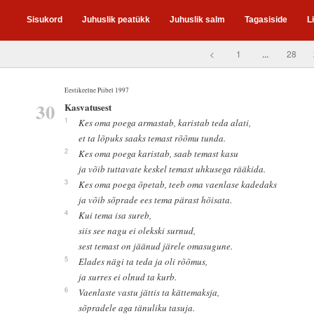
Sisukord
Juhuslik peatükk
Juhuslik salm
Tagasiside
L
<
1
...
28
Eestikeelne Piibel 1997
30
Kasvatusest
1
Kes oma poega armastab, karistab teda alati,
et ta lõpuks saaks temast rõõmu tunda.
2
Kes oma poega karistab, saab temast kasu
ja võib tuttavate keskel temast uhkusega rääkida.
3
Kes oma poega õpetab, teeb oma vaenlase kadedaks
ja võib sõprade ees tema pärast hõisata.
4
Kui tema isa sureb,
siis see nagu ei olekski surnud,
sest temast on jäänud järele omasugune.
5
Elades nägi ta teda ja oli rõõmus,
ja surres ei olnud ta kurb.
6
Vaenlaste vastu jättis ta kättemaksja,
sõpradele aga tänuliku tasuja.