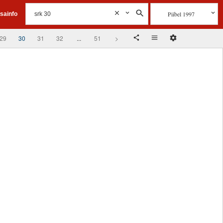
Piibel 1997
isainfo
29
30
31
32
...
51
>