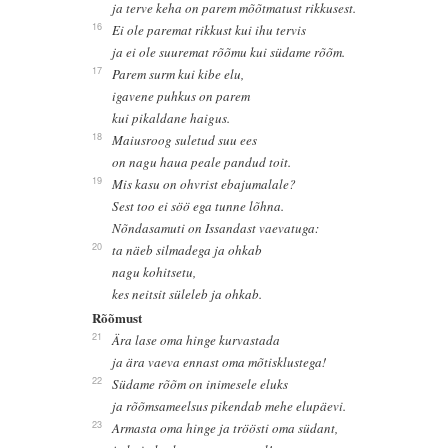
ja terve keha on parem mõõtmatust rikkusest.
16
Ei ole paremat rikkust kui ihu tervis
ja ei ole suuremat rõõmu kui südame rõõm.
17
Parem surm kui kibe elu,
igavene puhkus on parem
kui pikaldane haigus.
18
Maiusroog suletud suu ees
on nagu haua peale pandud toit.
19
Mis kasu on ohvrist ebajumalale?
Sest too ei söö ega tunne lõhna.
Nõndasamuti on Issandast vaevatuga:
20
ta näeb silmadega ja ohkab
nagu kohitsetu,
kes neitsit süleleb ja ohkab.
Rõõmust
21
Ära lase oma hinge kurvastada
ja ära vaeva ennast oma mõtisklustega!
22
Südame rõõm on inimesele eluks
ja rõõmsameelsus pikendab mehe elupäevi.
23
Armasta oma hinge ja tröösti oma südant,