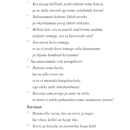
7
Kes poega hellitab, peab siduma tema haavu,
ja ta süda väriseb iga tema valuhüüde korral.
8
Taltsutamata hobune läheb peruks
ja ohjeldamata poeg läheb tõrksaks.
9
Hellita last, siis ta paneb sind hirmu tundma,
naljatle temaga, siis ta kurvastab sind!
10
Ära naera koos temaga,
et sa ei peaks koos temaga valu kannatama
ja lõpuks hambaid kiristama!
11
Ära anna temale voli noorpõlves!
12
Painuta tema kaela,
kui ta alles noor on,
et ta ei muutuks kangekaelseks
ega oleks sulle sõnakuulmatu!
13
Kasvata oma poega ja pane ta tööle,
et sinul ei tuleks pahandusi tema saamatuse pärast!
Tervisest
14
Parem olla vaene, kes on terve ja tugev,
kui rikas, kellel on haige ihu.
15
Tervis ja heaolu on parem kui kogu kuld