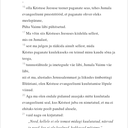
-
16
olla Kristuse Jeesuse teener paganate seas, tehes Jumala
evangeeliumi preestritööd, et paganate ohver oleks
meelepärane,
Püha Vaimu läbi pühitsetud.
17
Ma võin siis Kristuses Jeesuses kiidelda sellest,
mis on Jumalast,
18
sest ma julgen ju rääkida ainult sellest, mida
Kristus paganate kuulekuseks on teinud minu kaudu sõna ja
teoga,
19
tunnustähtede ja imetegude väe läbi, Jumala Vaimu väe
läbi,
nii et ma, alustades Jeruusalemmast ja liikudes ümberringi
Illüüriani, olen Kristuse evangeeliumi kuulutamise lõpule
viinud.
20
Aga ma olen endale pidanud auasjaks mitte kuulutada
evangeeliumi seal, kus Kristust juba on nimetatud, et ma ei
ehitaks teiste poolt pandud alusele,
21
vaid nagu on kirjutatud:
„Need, kellele ei ole temast midagi kuulutatud, näevad
ja need, kes ei ole kuulnud, hakkavad mõistma.”