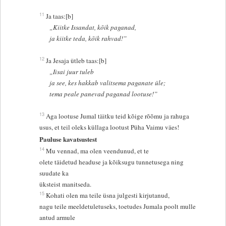
11
Ja taas:[b]
„Kiitke Issandat, kõik paganad,
ja kiitke teda, kõik rahvad!”
12
Ja Jesaja ütleb taas:[b]
„Iisai juur tuleb
ja see, kes hakkab valitsema paganate üle;
tema peale panevad paganad lootuse!”
13
Aga lootuse Jumal täitku teid kõige rõõmu ja rahuga
usus, et teil oleks küllaga lootust Püha Vaimu väes!
Pauluse kavatsustest
14
Mu vennad, ma olen veendunud, et te
olete täidetud headuse ja kõiksugu tunnetusega ning
suudate ka
üksteist manitseda.
15
Kohati olen ma teile üsna julgesti kirjutanud,
nagu teile meeldetuletuseks, toetudes Jumala poolt mulle
antud armule