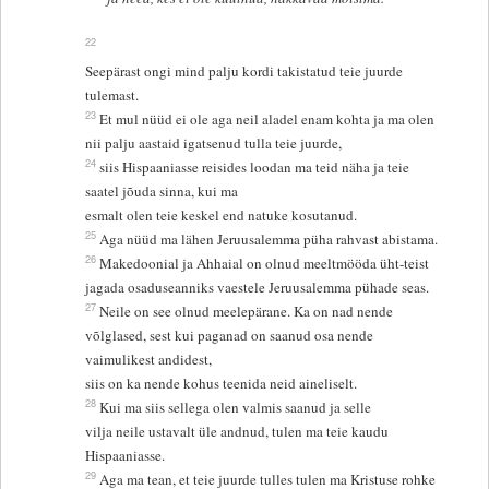
22
Seepärast ongi mind palju kordi takistatud teie juurde
tulemast.
23
Et mul nüüd ei ole aga neil aladel enam kohta ja ma olen
nii palju aastaid igatsenud tulla teie juurde,
24
siis Hispaaniasse reisides loodan ma teid näha ja teie
saatel jõuda sinna, kui ma
esmalt olen teie keskel end natuke kosutanud.
25
Aga nüüd ma lähen Jeruusalemma püha rahvast abistama.
26
Makedoonial ja Ahhaial on olnud meeltmööda üht-teist
jagada osaduseanniks vaestele Jeruusalemma pühade seas.
27
Neile on see olnud meelepärane. Ka on nad nende
võlglased, sest kui paganad on saanud osa nende
vaimulikest andidest,
siis on ka nende kohus teenida neid aineliselt.
28
Kui ma siis sellega olen valmis saanud ja selle
vilja neile ustavalt üle andnud, tulen ma teie kaudu
Hispaaniasse.
29
Aga ma tean, et teie juurde tulles tulen ma Kristuse rohke