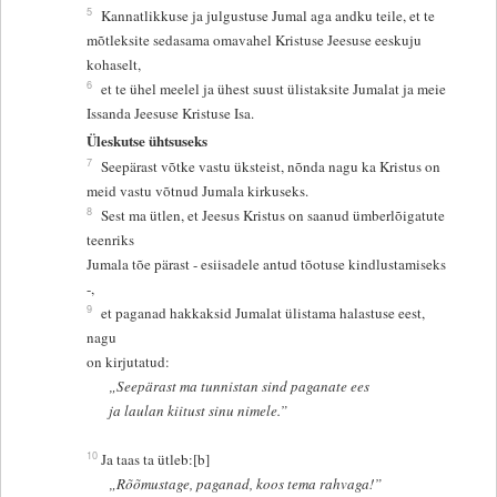
5
Kannatlikkuse ja julgustuse Jumal aga andku teile, et te
mõtleksite sedasama omavahel Kristuse Jeesuse eeskuju
kohaselt,
6
et te ühel meelel ja ühest suust ülistaksite Jumalat ja meie
Issanda Jeesuse Kristuse Isa.
Üleskutse ühtsuseks
7
Seepärast võtke vastu üksteist, nõnda nagu ka Kristus on
meid vastu võtnud Jumala kirkuseks.
8
Sest ma ütlen, et Jeesus Kristus on saanud ümberlõigatute
teenriks
Jumala tõe pärast - esiisadele antud tõotuse kindlustamiseks
-,
9
et paganad hakkaksid Jumalat ülistama halastuse eest,
nagu
on kirjutatud:
„Seepärast ma tunnistan sind paganate ees
ja laulan kiitust sinu nimele.”
10
Ja taas ta ütleb:[b]
„Rõõmustage, paganad, koos tema rahvaga!”