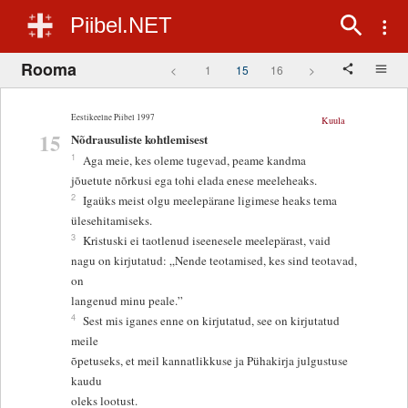
Piibel.NET
Rooma
<
1
15
16
>
Eestikeelne Piibel 1997
Kuula
15
Nõdrausuliste kohtlemisest
1
Aga meie, kes oleme tugevad, peame kandma
jõuetute nõrkusi ega tohi elada enese meeleheaks.
2
Igaüks meist olgu meelepärane ligimese heaks tema
ülesehitamiseks.
3
Kristuski ei taotlenud iseenesele meelepärast, vaid
nagu on kirjutatud: „Nende teotamised, kes sind teotavad,
on
langenud minu peale.”
4
Sest mis iganes enne on kirjutatud, see on kirjutatud
meile
õpetuseks, et meil kannatlikkuse ja Pühakirja julgustuse
kaudu
oleks lootust.