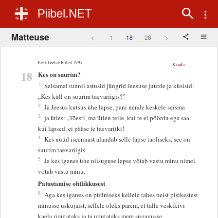
Piibel.NET
Matteuse
<
1
18
28
>
Eestikeelne Piibel 1997
Kuula
18
Kes on suurim?
1
Selsamal tunnil astusid jüngrid Jeesuse juurde ja küsisid:
„Kes küll on suurim taevariigis?”
2
Ja Jeesus kutsus ühe lapse, pani nende keskele seisma
3
ja ütles: „Tõesti, ma ütlen teile, kui te ei pöördu ega saa
kui lapsed, ei pääse te taevariiki!
4
Kes nüüd iseennast alandab selle lapse taoliseks, see on
suurim taevariigis.
5
Ja kes iganes ühe niisuguse lapse võtab vastu minu nimel,
võtab vastu minu.
Patustamise ohtlikkusest
6
Aga kes iganes on püüniseks kellele tahes neist pisikestest
minusse uskujaist, sellele oleks parem, et talle veskikivi
kaela riputataks ja ta uputataks mere sügavusse.