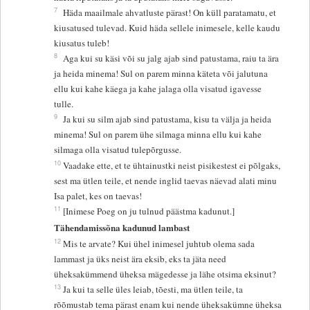
7
Häda maailmale ahvatluste pärast! On küll paratamatu, et
kiusatused tulevad. Kuid häda sellele inimesele, kelle kaudu
kiusatus tuleb!
8
Aga kui su käsi või su jalg ajab sind patustama, raiu ta ära
ja heida minema! Sul on parem minna käteta või jalutuna
ellu kui kahe käega ja kahe jalaga olla visatud igavesse
tulle.
9
Ja kui su silm ajab sind patustama, kisu ta välja ja heida
minema! Sul on parem ühe silmaga minna ellu kui kahe
silmaga olla visatud tulepõrgusse.
10
Vaadake ette, et te ühtainustki neist pisikestest ei põlgaks,
sest ma ütlen teile, et nende inglid taevas näevad alati minu
Isa palet, kes on taevas!
11
[Inimese Poeg on ju tulnud päästma kadunut.]
Tähendamissõna kadunud lambast
12
Mis te arvate? Kui ühel inimesel juhtub olema sada
lammast ja üks neist ära eksib, eks ta jäta need
üheksakümmend üheksa mägedesse ja lähe otsima eksinut?
13
Ja kui ta selle üles leiab, tõesti, ma ütlen teile, ta
rõõmustab tema pärast enam kui nende üheksakümne üheksa