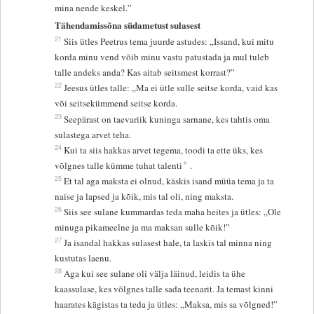
mina nende keskel.”
Tähendamissõna südametust sulasest
21
Siis ütles Peetrus tema juurde astudes: „Issand, kui mitu
korda minu vend võib minu vastu patustada ja mul tuleb
talle andeks anda? Kas aitab seitsmest korrast?”
22
Jeesus ütles talle: „Ma ei ütle sulle seitse korda, vaid kas
või seitsekümmend seitse korda.
23
Seepärast on taevariik kuninga sarnane, kes tahtis oma
sulastega arvet teha.
24
Kui ta siis hakkas arvet tegema, toodi ta ette üks, kes
+
võlgnes talle kümme tuhat talenti
.
25
Et tal aga maksta ei olnud, käskis isand müüa tema ja ta
naise ja lapsed ja kõik, mis tal oli, ning maksta.
26
Siis see sulane kummardas teda maha heites ja ütles: „Ole
minuga pikameelne ja ma maksan sulle kõik!”
27
Ja isandal hakkas sulasest hale, ta laskis tal minna ning
kustutas laenu.
28
Aga kui see sulane oli välja läinud, leidis ta ühe
kaassulase, kes võlgnes talle sada teenarit. Ja temast kinni
haarates kägistas ta teda ja ütles: „Maksa, mis sa võlgned!”