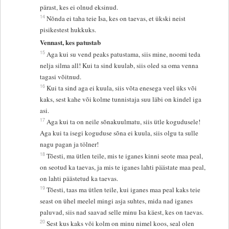
pärast, kes ei olnud eksinud.
14
Nõnda ei taha teie Isa, kes on taevas, et ükski neist
pisikestest hukkuks.
Vennast, kes patustab
15
Aga kui su vend peaks patustama, siis mine, noomi teda
nelja silma all! Kui ta sind kuulab, siis oled sa oma venna
tagasi võitnud.
16
Kui ta sind aga ei kuula, siis võta enesega veel üks või
kaks, sest kahe või kolme tunnistaja suu läbi on kindel iga
asi.
17
Aga kui ta on neile sõnakuulmatu, siis ütle kogudusele!
Aga kui ta isegi koguduse sõna ei kuula, siis olgu ta sulle
nagu pagan ja tölner!
18
Tõesti, ma ütlen teile, mis te iganes kinni seote maa peal,
on seotud ka taevas, ja mis te iganes lahti päästate maa peal,
on lahti päästetud ka taevas.
19
Tõesti, taas ma ütlen teile, kui iganes maa peal kaks teie
seast on ühel meelel mingi asja suhtes, mida nad iganes
paluvad, siis nad saavad selle minu Isa käest, kes on taevas.
20
Sest kus kaks või kolm on minu nimel koos, seal olen