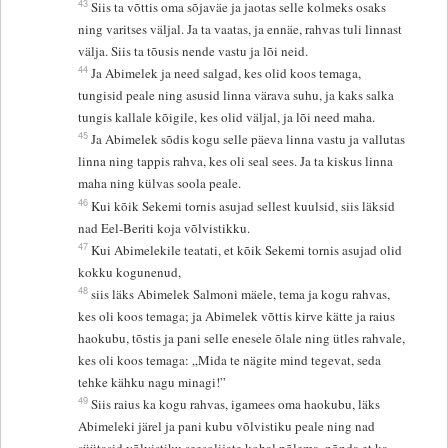
43
Siis ta võttis oma sõjaväe ja jaotas selle kolmeks osaks
ning varitses väljal. Ja ta vaatas, ja ennäe, rahvas tuli linnast
välja. Siis ta tõusis nende vastu ja lõi neid.
44
Ja Abimelek ja need salgad, kes olid koos temaga,
tungisid peale ning asusid linna värava suhu, ja kaks salka
tungis kallale kõigile, kes olid väljal, ja lõi need maha.
45
Ja Abimelek sõdis kogu selle päeva linna vastu ja vallutas
linna ning tappis rahva, kes oli seal sees. Ja ta kiskus linna
maha ning külvas soola peale.
46
Kui kõik Sekemi tornis asujad sellest kuulsid, siis läksid
nad Eel-Beriti koja võlvistikku.
47
Kui Abimelekile teatati, et kõik Sekemi tornis asujad olid
kokku kogunenud,
48
siis läks Abimelek Salmoni mäele, tema ja kogu rahvas,
kes oli koos temaga; ja Abimelek võttis kirve kätte ja raius
haokubu, tõstis ja pani selle enesele õlale ning ütles rahvale,
kes oli koos temaga: „Mida te nägite mind tegevat, seda
tehke kähku nagu minagi!”
49
Siis raius ka kogu rahvas, igamees oma haokubu, läks
Abimeleki järel ja pani kubu võlvistiku peale ning nad