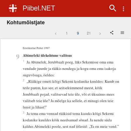
Piibel.NET
Kohtumõistjate
<
1
9
21
>
Eestikeelne Piibel 1997
9
Abimeleki ülekohtune valitsus
1
Ja Abimelek, Jerubbaali poeg, läks Sekemisse oma ema
vendade juurde ja rääkis nendega ja kogu oma ema isakoja
suguvõsaga, öeldes:
2
„Rääkige ometi kõigi Sekemi kodanike kuuldes: Kumb on
teile parem, kas see, et seitsekümmend meest, kõik
Jerubbaali pojad, valitsevad teie üle, või et üksainus mees
valitseb teie üle? Ja mõelge ka sellele, et minagi olen teie
luust ja lihast!”
3
Ja tema ema vennad rääkisid tema kasuks kõigi Sekemi
kodanike kuuldes kõik needsamad sõnad. Ja nende süda
kaldus Abimeleki poole, sest nad ütlesid: „Ta on meie vend.”