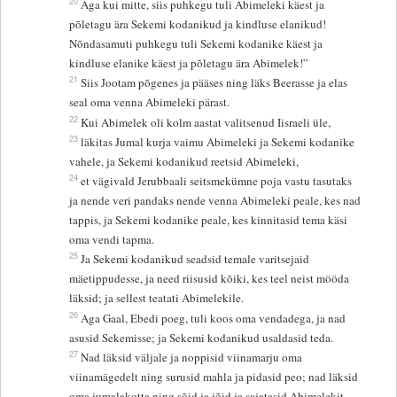
20
Aga kui mitte, siis puhkegu tuli Abimeleki käest ja
põletagu ära Sekemi kodanikud ja kindluse elanikud!
Nõndasamuti puhkegu tuli Sekemi kodanike käest ja
kindluse elanike käest ja põletagu ära Abimelek!”
21
Siis Jootam põgenes ja pääses ning läks Beerasse ja elas
seal oma venna Abimeleki pärast.
22
Kui Abimelek oli kolm aastat valitsenud Iisraeli üle,
23
läkitas Jumal kurja vaimu Abimeleki ja Sekemi kodanike
vahele, ja Sekemi kodanikud reetsid Abimeleki,
24
et vägivald Jerubbaali seitsmekümne poja vastu tasutaks
ja nende veri pandaks nende venna Abimeleki peale, kes nad
tappis, ja Sekemi kodanike peale, kes kinnitasid tema käsi
oma vendi tapma.
25
Ja Sekemi kodanikud seadsid temale varitsejaid
mäetippudesse, ja need riisusid kõiki, kes teel neist mööda
läksid; ja sellest teatati Abimelekile.
26
Aga Gaal, Ebedi poeg, tuli koos oma vendadega, ja nad
asusid Sekemisse; ja Sekemi kodanikud usaldasid teda.
27
Nad läksid väljale ja noppisid viinamarju oma
viinamägedelt ning surusid mahla ja pidasid peo; nad läksid
oma jumalakotta ning sõid ja jõid ja sajatasid Abimelekit.