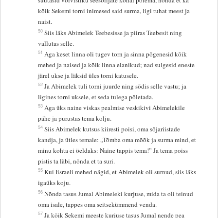
süütasid võlvistiku seesolijate kohal põlema, nõnda et ka
kõik Sekemi torni inimesed said surma, ligi tuhat meest ja
naist.
50
Siis läks Abimelek Teebesisse ja piiras Teebesit ning
vallutas selle.
51
Aga keset linna oli tugev torn ja sinna põgenesid kõik
mehed ja naised ja kõik linna elanikud; nad sulgesid eneste
järel ukse ja läksid üles torni katusele.
52
Ja Abimelek tuli torni juurde ning sõdis selle vastu; ja
ligines torni uksele, et seda tulega põletada.
53
Aga üks naine viskas pealmise veskikivi Abimelekile
pähe ja purustas tema kolju.
54
Siis Abimelek kutsus kiiresti poisi, oma sõjariistade
kandja, ja ütles temale: „Tõmba oma mõõk ja surma mind, et
minu kohta ei öeldaks: Naine tappis tema!” Ja tema poiss
pistis ta läbi, nõnda et ta suri.
55
Kui Iisraeli mehed nägid, et Abimelek oli surnud, siis läks
igaüks koju.
56
Nõnda tasus Jumal Abimeleki kurjuse, mida ta oli teinud
oma isale, tappes oma seitsekümmend venda.
57
Ja kõik Sekemi meeste kurjuse tasus Jumal nende pea