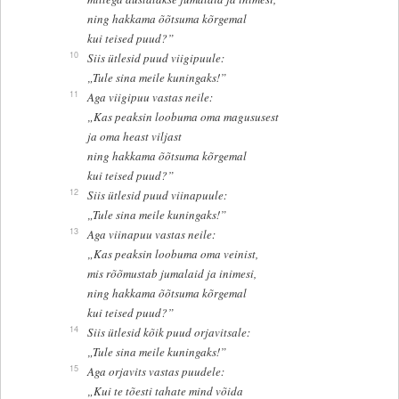
ning hakkama õõtsuma kõrgemal
kui teised puud?”
10
Siis ütlesid puud viigipuule:
„Tule sina meile kuningaks!”
11
Aga viigipuu vastas neile:
„Kas peaksin loobuma oma magususest
ja oma heast viljast
ning hakkama õõtsuma kõrgemal
kui teised puud?”
12
Siis ütlesid puud viinapuule:
„Tule sina meile kuningaks!”
13
Aga viinapuu vastas neile:
„Kas peaksin loobuma oma veinist,
mis rõõmustab jumalaid ja inimesi,
ning hakkama õõtsuma kõrgemal
kui teised puud?”
14
Siis ütlesid kõik puud orjavitsale:
„Tule sina meile kuningaks!”
15
Aga orjavits vastas puudele:
„Kui te tõesti tahate mind võida