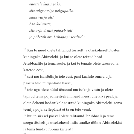
enestele kuningaks,
siis tulge otsige pelgupaika
minu varju all!
Aga kui mitte,
siis orjavitsast puhkeb tuli
ja põletab ära Liibanoni seedrid.”
16
Kui te nüüd olete talitanud tõsiselt ja otsekoheselt, tõstes
kuningaks Abimeleki, ja kui te olete teinud head
Jerubbaalile ja tema soole, ja kui te temale olete tasunud ta
kätetöö eest,
17
sest mu isa sõdis ju teie eest, pani kaalule oma elu ja
päästis teid midjanlaste käest,
18
teie aga olete nüüd tõusnud mu isakoja vastu ja olete
tapnud tema pojad, seitsekümmend meest ühe kivi peal, ja
olete Sekemi kodanikele tõstnud kuningaks Abimeleki, tema
teenija poja, sellepärast et ta on teie vend,
19
kui te siis sel päeval olete talitanud Jerubbaali ja tema
sooga tõsiselt ja otsekoheselt, siis tundke rõõmu Abimelekist
ja tema tundku rõõmu ka teist!