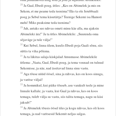
28
Ja Gaal, Ebedi poeg, ütles: „Kes on Abimelek ja mis on
Sekem, et me peame teda teenima? Eks ta ole Jerubbaali
poeg ja Sebul tema käsutäitja? Teenige Sekemi isa Hamori
mehi! Miks peaksime teda teenima?
29
Jah, antaks see rahvas ometi minu käe alla, ma ajaksin
Abimeleki ära!” Ja ta ütles Abimelekile: „Suurenda oma
sõjaväge ja tule välja!”
30
Kui Sebul, linna ülem, kuulis Ebedi poja Gaali sõnu, siis
süttis ta viha põlema.
31
Ja ta läkitas salaja käskjalad Aruumasse Abimelekile
ütlema: „Vaata, Gaal, Ebedi poeg, ja tema vennad on tulnud
Sekemisse, ja näe, nad ässitavad linna sinu vastu.
32
Aga tõuse nüüd öösel, sina ja rahvas, kes on koos sinuga,
ja varitse väljal!
33
Ja hommikul, kui päike tõuseb, asu varakult teele ja mine
linnale kallale; ja vaata, kui Gaal ja rahvas, kes on koos
temaga, tuleb välja su vastu, siis talita temaga, nagu su käsi
jaksab!”
34
Ja Abimelek tõusis öösel üles ja kogu rahvas, kes oli koos
temaga, ja nad varitsesid Sekemit neljas salgas.