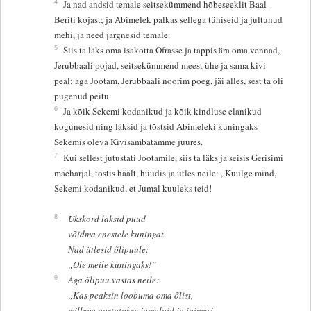
4
Ja nad andsid temale seitsekümmend hõbeseeklit Baal-
Beriti kojast; ja Abimelek palkas sellega tühiseid ja jultunud
mehi, ja need järgnesid temale.
5
Siis ta läks oma isakotta Ofrasse ja tappis ära oma vennad,
Jerubbaali pojad, seitsekümmend meest ühe ja sama kivi
peal; aga Jootam, Jerubbaali noorim poeg, jäi alles, sest ta oli
pugenud peitu.
6
Ja kõik Sekemi kodanikud ja kõik kindluse elanikud
kogunesid ning läksid ja tõstsid Abimeleki kuningaks
Sekemis oleva Kivisambatamme juures.
7
Kui sellest jutustati Jootamile, siis ta läks ja seisis Gerisimi
mäeharjal, tõstis häält, hüüdis ja ütles neile: „Kuulge mind,
Sekemi kodanikud, et Jumal kuuleks teid!
8
Ükskord läksid puud
võidma enestele kuningat.
Nad ütlesid õlipuule:
„Ole meile kuningaks!”
9
Aga õlipuu vastas neile:
„Kas peaksin loobuma oma õlist,
millega austatakse jumalaid ja inimesi,