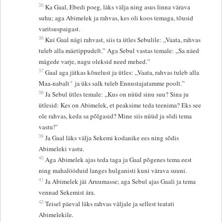
35
Ka Gaal, Ebedi poeg, läks välja ning asus linna värava
suhu; aga Abimelek ja rahvas, kes oli koos temaga, tõusid
varitsuspaigast.
36
Kui Gaal nägi rahvast, siis ta ütles Sebulile: „Vaata, rahvas
tuleb alla mäetippudelt.” Aga Sebul vastas temale: „Sa näed
mägede varje, nagu oleksid need mehed.”
37
Gaal aga jätkas kõnelust ja ütles: „Vaata, rahvas tuleb alla
+
Maa-nabalt
ja üks salk tuleb Ennustajatamme poolt.”
38
Ja Sebul ütles temale: „Kus on nüüd sinu suu? Sina ju
ütlesid: Kes on Abimelek, et peaksime teda teenima? Eks see
ole rahvas, keda sa põlgasid? Mine siis nüüd ja sõdi tema
vastu!”
39
Ja Gaal läks välja Sekemi kodanike ees ning sõdis
Abimeleki vastu.
40
Aga Abimelek ajas teda taga ja Gaal põgenes tema eest
ning mahalööduid langes hulganisti kuni värava suuni.
41
Ja Abimelek jäi Aruumasse; aga Sebul ajas Gaali ja tema
vennad Sekemist ära.
42
Teisel päeval läks rahvas väljale ja sellest teatati
Abimelekile.