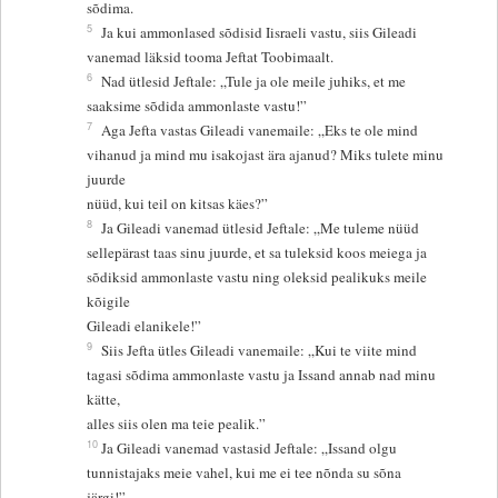
sõdima.
5
Ja kui ammonlased sõdisid Iisraeli vastu, siis Gileadi
vanemad läksid tooma Jeftat Toobimaalt.
6
Nad ütlesid Jeftale: „Tule ja ole meile juhiks, et me
saaksime sõdida ammonlaste vastu!”
7
Aga Jefta vastas Gileadi vanemaile: „Eks te ole mind
vihanud ja mind mu isakojast ära ajanud? Miks tulete minu
juurde
nüüd, kui teil on kitsas käes?”
8
Ja Gileadi vanemad ütlesid Jeftale: „Me tuleme nüüd
sellepärast taas sinu juurde, et sa tuleksid koos meiega ja
sõdiksid ammonlaste vastu ning oleksid pealikuks meile
kõigile
Gileadi elanikele!”
9
Siis Jefta ütles Gileadi vanemaile: „Kui te viite mind
tagasi sõdima ammonlaste vastu ja Issand annab nad minu
kätte,
alles siis olen ma teie pealik.”
10
Ja Gileadi vanemad vastasid Jeftale: „Issand olgu
tunnistajaks meie vahel, kui me ei tee nõnda su sõna
järgi!”