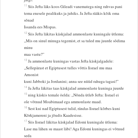
11
Siis Jefta läks koos Gileadi vanematega ning rahvas pani
tema enesele pealikuks ja juhiks. Ja Jefta rääkis kõik oma
sõnad
Issanda ees Mispas.
12
Siis Jefta läkitas käskjalad ammonlaste kuningale ütlema:
„Mis on sinul minuga tegemist, et sa tuled mu juurde sõdima
minu
maa vastu?”
13
Ja ammonlaste kuningas vastas Jefta käskjalgadele:
„Sellepärast et Egiptusest tulles võttis Iisrael mu maa
Arnonist
kuni Jabboki ja Jordanini; anna see nüüd rahuga tagasi!”
14
Ja Jefta läkitas taas käskjalad ammonlaste kuninga juurde
15
ning käskis temale öelda: „Nõnda ütleb Jefta: Iisrael ei
ole võtnud Moabimaad ega ammonlaste maad.
16
Sest kui nad Egiptusest tulid, rändas Iisrael kõrbes kuni
Kõrkjamereni ja jõudis Kaadesisse.
17
Siis Iisrael läkitas käskjalad Edomi kuningale ütlema:
Lase ma lähen su maast läbi! Aga Edomi kuningas ei võtnud
seda