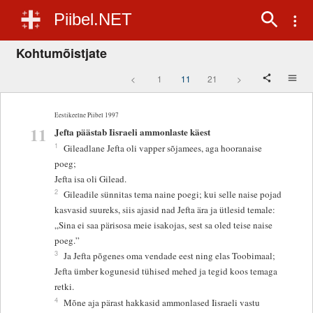
Piibel.NET
Kohtumõistjate
<
1
11
21
>
Eestikeelne Piibel 1997
11
Jefta päästab Iisraeli ammonlaste käest
1
Gileadlane Jefta oli vapper sõjamees, aga hooranaise
poeg;
Jefta isa oli Gilead.
2
Gileadile sünnitas tema naine poegi; kui selle naise pojad
kasvasid suureks, siis ajasid nad Jefta ära ja ütlesid temale:
„Sina ei saa pärisosa meie isakojas, sest sa oled teise naise
poeg.”
3
Ja Jefta põgenes oma vendade eest ning elas Toobimaal;
Jefta ümber kogunesid tühised mehed ja tegid koos temaga
retki.
4
Mõne aja pärast hakkasid ammonlased Iisraeli vastu