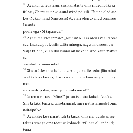
35
Aga kui ta teda nägi, siis käristas ta oma riided lõhki ja
ütles: „Oh mu tütar, sa surud mind põlvili! Et sina oled see,
kes tõukab mind õnnetusse! Aga ma olen avanud oma suu
Issanda
poole ega või taganeda.”
36
Aga tütar ütles temale: „Mu isa! Kui sa oled avanud oma
suu Issanda poole, siis talita minuga, nagu sinu suust on
välja tulnud, kui nüüd Issand on lasknud sind kätte maksta
su
vaenlastele ammonlastele!”
37
Siis ta ütles oma isale: „Lubatagu mulle seda: jäta mind
veel kaheks kuuks, et saaksin minna ja käia mägedel ning
nutta
oma neitsipõlve, mina ja mu sõbrannad!”
38
Ja tema vastas: „Mine!” ja saatis ta ära kaheks kuuks.
Siis ta läks, tema ja ta sõbrannad, ning nuttis mägedel oma
neitsipõlve.
39
Aga kahe kuu pärast tuli ta tagasi oma isa juurde ja see
talitas temaga oma tõotuse kohaselt, mille ta oli andnud;
tema