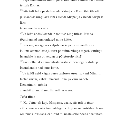
temale läkitas.
29
Siis tuli Jefta peale Issanda Vaim ja ta läks läbi Gileadi
ja Manasse ning läks läbi Gileadi Mispa; ja Gileadi Mispast
läks
ta ammonlaste vastu.
30
Ja Jefta andis Issandale tõotuse ning ütles: „Kui sa
tõesti annad ammonlased minu kätte,
31
siis see, kes iganes väljub mu koja ustest mulle vastu,
kui ma ammonlaste juurest pöördun rahuga tagasi, kuulugu
Issandale ja ma ohverdan ta põletusohvriks!”
32
Siis Jefta läks ammonlaste vastu, et nendega sõdida, ja
Issand andis nad tema kätte.
33
Ja ta lõi neid väga suures tapluses Aroerist kuni Minniti
teelahkmeni, kahtkümmend linna, ja kuni Aabel-
Keramimini; nõnda
alandati ammonlased Iisraeli laste ees.
Jefta tütar
34
Kui Jefta tuli koju Mispasse, vaata, siis tuli ta tütar
välja temale vastu trummidega ja ringtantsu tantsides. Ja see
oli tema ainus laps, ei olnud tal peale selle poega ega tütart.