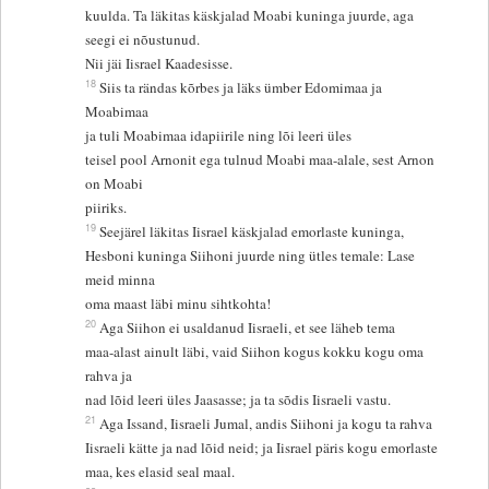
kuulda. Ta läkitas käskjalad Moabi kuninga juurde, aga
seegi ei nõustunud.
Nii jäi Iisrael Kaadesisse.
18
Siis ta rändas kõrbes ja läks ümber Edomimaa ja
Moabimaa
ja tuli Moabimaa idapiirile ning lõi leeri üles
teisel pool Arnonit ega tulnud Moabi maa-alale, sest Arnon
on Moabi
piiriks.
19
Seejärel läkitas Iisrael käskjalad emorlaste kuninga,
Hesboni kuninga Siihoni juurde ning ütles temale: Lase
meid minna
oma maast läbi minu sihtkohta!
20
Aga Siihon ei usaldanud Iisraeli, et see läheb tema
maa-alast ainult läbi, vaid Siihon kogus kokku kogu oma
rahva ja
nad lõid leeri üles Jaasasse; ja ta sõdis Iisraeli vastu.
21
Aga Issand, Iisraeli Jumal, andis Siihoni ja kogu ta rahva
Iisraeli kätte ja nad lõid neid; ja Iisrael päris kogu emorlaste
maa, kes elasid seal maal.