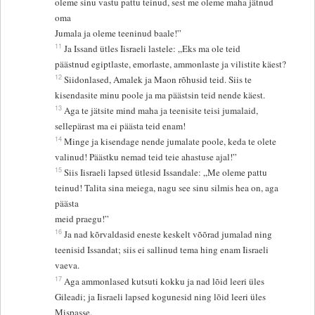
oleme sinu vastu pattu teinud, sest me oleme maha jätnud
oma
Jumala ja oleme teeninud baale!”
11
Ja Issand ütles Iisraeli lastele: „Eks ma ole teid
päästnud egiptlaste, emorlaste, ammonlaste ja vilistite käest?
12
Siidonlased, Amalek ja Maon rõhusid teid. Siis te
kisendasite minu poole ja ma päästsin teid nende käest.
13
Aga te jätsite mind maha ja teenisite teisi jumalaid,
sellepärast ma ei päästa teid enam!
14
Minge ja kisendage nende jumalate poole, keda te olete
valinud! Päästku nemad teid teie ahastuse ajal!”
15
Siis Iisraeli lapsed ütlesid Issandale: „Me oleme pattu
teinud! Talita sina meiega, nagu see sinu silmis hea on, aga
päästa
meid praegu!”
16
Ja nad kõrvaldasid eneste keskelt võõrad jumalad ning
teenisid Issandat; siis ei sallinud tema hing enam Iisraeli
vaeva.
17
Aga ammonlased kutsuti kokku ja nad lõid leeri üles
Gileadi; ja Iisraeli lapsed kogunesid ning lõid leeri üles
Mispasse.