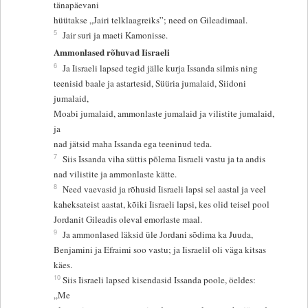
tänapäevani
hüütakse „Jairi telklaagreiks”; need on Gileadimaal.
5
Jair suri ja maeti Kamonisse.
Ammonlased rõhuvad Iisraeli
6
Ja Iisraeli lapsed tegid jälle kurja Issanda silmis ning
teenisid baale ja astartesid, Süüria jumalaid, Siidoni
jumalaid,
Moabi jumalaid, ammonlaste jumalaid ja vilistite jumalaid,
ja
nad jätsid maha Issanda ega teeninud teda.
7
Siis Issanda viha süttis põlema Iisraeli vastu ja ta andis
nad vilistite ja ammonlaste kätte.
8
Need vaevasid ja rõhusid Iisraeli lapsi sel aastal ja veel
kaheksateist aastat, kõiki Iisraeli lapsi, kes olid teisel pool
Jordanit Gileadis oleval emorlaste maal.
9
Ja ammonlased läksid üle Jordani sõdima ka Juuda,
Benjamini ja Efraimi soo vastu; ja Iisraelil oli väga kitsas
käes.
10
Siis Iisraeli lapsed kisendasid Issanda poole, öeldes:
„Me