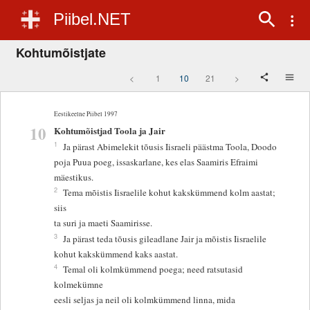
Piibel.NET
Kohtumõistjate
<
1
10
21
>
Eestikeelne Piibel 1997
10
Kohtumõistjad Toola ja Jair
1
Ja pärast Abimelekit tõusis Iisraeli päästma Toola, Doodo
poja Puua poeg, issaskarlane, kes elas Saamiris Efraimi
mäestikus.
2
Tema mõistis Iisraelile kohut kakskümmend kolm aastat;
siis
ta suri ja maeti Saamirisse.
3
Ja pärast teda tõusis gileadlane Jair ja mõistis Iisraelile
kohut kakskümmend kaks aastat.
4
Temal oli kolmkümmend poega; need ratsutasid
kolmekümne
eesli seljas ja neil oli kolmkümmend linna, mida