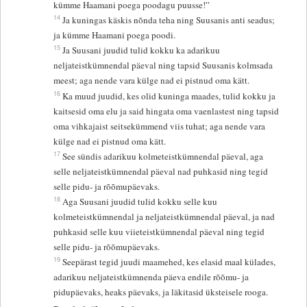
kümme Haamani poega poodagu puusse!”
14
Ja kuningas käskis nõnda teha ning Suusanis anti seadus;
ja kümme Haamani poega poodi.
15
Ja Suusani juudid tulid kokku ka adarikuu
neljateistkümnendal päeval ning tapsid Suusanis kolmsada
meest; aga nende vara külge nad ei pistnud oma kätt.
16
Ka muud juudid, kes olid kuninga maades, tulid kokku ja
kaitsesid oma elu ja said hingata oma vaenlastest ning tapsid
oma vihkajaist seitsekümmend viis tuhat; aga nende vara
külge nad ei pistnud oma kätt.
17
See sündis adarikuu kolmeteistkümnendal päeval, aga
selle neljateistkümnendal päeval nad puhkasid ning tegid
selle pidu- ja rõõmupäevaks.
18
Aga Suusani juudid tulid kokku selle kuu
kolmeteistkümnendal ja neljateistkümnendal päeval, ja nad
puhkasid selle kuu viieteistkümnendal päeval ning tegid
selle pidu- ja rõõmupäevaks.
19
Seepärast tegid juudi maamehed, kes elasid maal külades,
adarikuu neljateistkümnenda päeva endile rõõmu- ja
pidupäevaks, heaks päevaks, ja läkitasid üksteisele rooga.