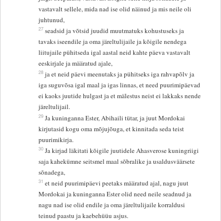
vastavalt sellele, mida nad ise olid näinud ja mis neile oli
juhtunud,
27
seadsid ja võtsid juudid muutmatuks kohustuseks ja
tavaks iseendile ja oma järeltulijaile ja kõigile nendega
liitujaile pühitseda igal aastal neid kahte päeva vastavalt
eeskirjale ja määratud ajale,
28
ja et neid päevi meenutaks ja pühitseks iga rahvapõlv ja
iga suguvõsa igal maal ja igas linnas, et need puurimipäevad
ei kaoks juutide hulgast ja et mälestus neist ei lakkaks nende
järeltulijail.
29
Ja kuninganna Ester, Abihaili tütar, ja juut Mordokai
kirjutasid kogu oma mõjujõuga, et kinnitada seda teist
puurimikirja.
30
Ja kirjad läkitati kõigile juutidele Ahasverose kuningriigi
saja kahekümne seitsmel maal sõbralike ja usaldusväärsete
sõnadega,
31
et neid puurimipäevi peetaks määratud ajal, nagu juut
Mordokai ja kuninganna Ester olid need neile seadnud ja
nagu nad ise olid endile ja oma järeltulijaile korraldusi
teinud paastu ja kaebehüüu asjus.