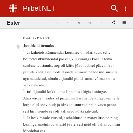
Piibel.NET
Ester
<
1
9
10
>
Eestikeelne Piibel 1997
9
Juutide kättemaks
1
Ja kaheteistkümnendas kuus, see on adarikuus, selle
kolmeteistkümnendal päeval, kui kuninga käsu ja tema
seaduse teostamise aeg oli kätte jõudnud, sel päeval, kui
juutide vaenlased lootsid saada võimust nende üle, mis oli
aga muudetud, nõnda et juudid pidid saama võimust oma
vihkajate üle,
2
tulid juudid kokku oma linnades kõigis kuningas
Ahasverose maades, et pista oma käsi nende külge, kes neile
kurja olid soovinud; ja ükski ei suutnud neile vastu panna,
sest hirm nende ees oli vallanud kõiki rahvaid.
3
Ja kõik maade vürstid, asehaldurid ja maavalitsejad ning
kuninga ametnikud aitasid juute, sest neid oli vallanud hirm
Mordokai ees.