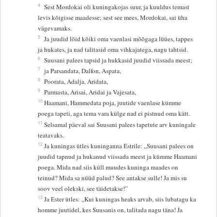
4
Sest Mordokai oli kuningakojas suur, ja kuuldus temast
levis kõigisse maadesse; sest see mees, Mordokai, sai üha
vägevamaks.
5
Ja juudid lõid kõiki oma vaenlasi mõõgaga lüües, tappes
ja hukates, ja nad talitasid oma vihkajatega, nagu tahtsid.
6
Suusani palees tapsid ja hukkasid juudid viissada meest;
7
ja Parsandata, Dalfon, Aspata,
8
Poorata, Adalja, Aridata,
9
Parmasta, Arisai, Aridai ja Vajesata,
10
Haamani, Hammedata poja, juutide vaenlase kümme
poega tapeti, aga tema vara külge nad ei pistnud oma kätt.
11
Selsamal päeval sai Suusani palees tapetute arv kuningale
teatavaks.
12
Ja kuningas ütles kuninganna Estrile: „Suusani palees on
juudid tapnud ja hukanud viissada meest ja kümme Haamani
poega. Mida nad siis küll muudes kuninga maades on
teinud? Mida sa nüüd palud? See antakse sulle! Ja mis su
soov veel olekski, see täidetakse!”
13
Ja Ester ütles: „Kui kuningas heaks arvab, siis lubatagu ka
homme juutidel, kes Suusanis on, talitada nagu täna! Ja