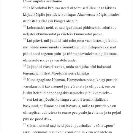
Puurimipüha seadmine
20
Ja Mordokai kirjutas need sündmused üles; ja ta läkitas
kirjad kõigile juutidele kuningas Ahasverose kõigis maades,
niihästi ligidal kui kaugel olijaile,
21
kohustades neid, et nad igal aastal pühitseksid adarikuu
neljateistkümnendat ja viieteistkümnendat päeva
22
kui päevi, mil juudid said rahu oma vaenlastest, ja kuud,
mil nende mure muutus rõõmuks ja lein pidupäevaks; nad
pidid need tegema pidu- ja rõõmupäevadeks ning läkitama
üksteisele rooga ja vaestele ande.
23
Ja juudid võtsid tavaks, mida nad juba olid hakanud
tegema ja millest Mordokai neile kirjutas.
24
Kuna agaglane Haaman, Hammedata poeg, kõigi juutide
vaenlane, oli kavatsenud juute hukata ja oli puuri, see on
liisku heitnud nende tagakiusamiseks ja hukkamiseks -
25
ent kui asi jõudis kuninga ette, oli tema kirjalikult
käskinud, et Haamani kuri kavatsus, mille ta juutide vastu
oli sepitsenud, tuleks ta enese pea peale ja et tema ja ta pojad
puusse poodaks -,
+
26
siis nimetasid nad neid päevi puurimiks
, sõna „puur”
järgi. Seepärast, vastavalt kõigile selle kirja sõnadele ja