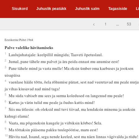
Sisukord
Juhuslik peatükk
Juhuslik salm
Tagasiside
L
<
1
...
53
Eestikeelne Piibel 1968
5
Palve valelike hävitamiseks
1
Laulujuhatajale: keelpillil mängida; Taaveti õpetuslaul.
2
Jumal, pane tähele mu palvet ja ära peida ennast mu anumise eest!
3
Pane tähele mind ja vasta mulle! Ma eksin ümber oma kaebuses ja jooksen
uisapäisa
4
vaenlase hääle tõttu, õela rõhumise pärast, sest nad veeretavad mu peale nurja
ja vihas kiusavad nad mind taga!
5
Mu süda vabiseb mu sees ja surma koledused on langenud mu peale!
6
Kartus ja värin tulid mu peale ja õudus kattis mind!
7
Siis ma ütlesin: oh oleksid mul tuvi tiivad, ma lendaksin minema ja asuksin
kuhugi elama!
8
Vaata, ma põgeneksin kaugele ja viibiksin kõrbes! Sela.
9
Ma tõttaksin pääsema pakku tuulepöörise, maru eest!
10
Hävita nad, Issand, sega nende keeled, sest ma näen linnas vägivalda ja riidu!