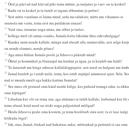
11
Ööd ja päevad nad käivad piki tema müüre, ja nurjatus ja vaev on ta keskel!
12
Kadu on ta keskel ja ta turult ei tagane rõhumine ja pettus!
13
Sest mitte vaenlane ei laima mind, seda ma taluksin; mitte mu vihamees ei
suurusta mu vastu, tema eest ma peidaksin ennast!
14
Vaid sina, inimene nagu mina, mu sõber ja tuttav,
15
kellega meil oli armas osadus, Jumala kotta läksime ühes rahvahulgaga!
16
Karaku surm nende kallale, mingu nad elusalt alla surmavalda, sest selge kurj
on nende elamuis, nende põues!
17
Aga mina hüüan Jumala poole ja Jehoova päästab mind!
18
Õhtul ja hommikul ja lõunaajal ma kurdan ja ägan, ja ta kuuleb mu häält!
19
Ta lunastab mu hinge rahusse kallalekippujaist, sest need on hulgani mu ümb
20
Jumal kuuleb ja vastab neile, tema, kes istub aujärjel ammusest ajast. Sela. Ses
nad ei muuda meelt ega hakka kartma Jumalat!
21
See mees oli pistnud oma käed nende külge, kes pidasid temaga rahu, ta rikku
oma lepingut!
22
Libedam kui või on tema suu, aga südames ta tuleb kallale; leebemad kui õli 
tema sõnad, kuid need on siiski nagu paljastatud mõõgad!
23
Heida Jehoova peale oma koorem, ja tema hoolitseb sinu eest; ta ei lase iialgi
kõikuda õiget!
24
Jah, sina, Jumal, tõukad nad hukatuse auku; mõrtsukad ja petturid ei saa oma