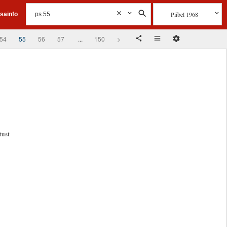
Piibel 1968
isainfo
54
55
56
57
...
150
>
tust