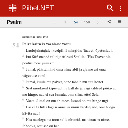
Piibel.NET
Psalm
<
1
54
150
>
Eestikeelne Piibel 1968
54
Palve kaitseks vaenlaste vastu
1
Laulujuhatajale: keelpillil mängida; Taaveti õpetuslaul,
2
kui Siifi mehed tulid ja ütlesid Saulile: "Eks Taavet ole
peidus meie juures!"
3
Jumal, päästa mind oma nime abil ja aja mu asi oma
vägevuse varal!
4
Jumal, kuule mu palvet, pane tähele mu suu kõnet!
5
Sest muulased kipuvad mu kallale ja vägivaldsed püüavad
mu hinge; nad ei sea Jumalat oma silma ette! Sela.
6
Vaata, Jumal on mu abimees, Issand on mu hinge tugi!
7
Lasku ta tulla tagasi õnnetus minu varitsejaile, oma tõega
hävita nad!
8
Hea meelega ma toon sulle ohvreid, ma tänan su nime,
Jehoova, sest see on hea!