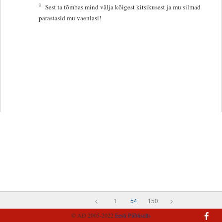
9
Sest ta tõmbas mind välja kõigest kitsikusest ja mu silmad
parastasid mu vaenlasi!
<
1
54
150
>
© AD 2005-2022
Eesti Piibliselts