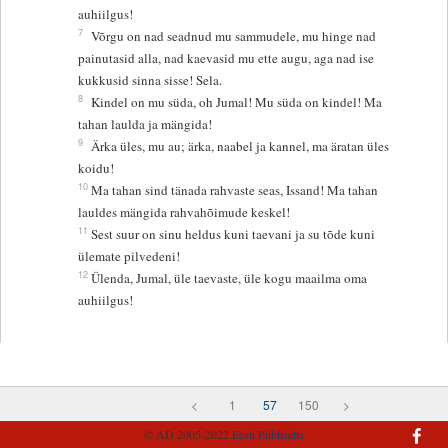
auhiilgus!
7
Võrgu on nad seadnud mu sammudele, mu hinge nad
painutasid alla, nad kaevasid mu ette augu, aga nad ise
kukkusid sinna sisse! Sela.
8
Kindel on mu süda, oh Jumal! Mu süda on kindel! Ma
tahan laulda ja mängida!
9
Ärka üles, mu au; ärka, naabel ja kannel, ma äratan üles
koidu!
10
Ma tahan sind tänada rahvaste seas, Issand! Ma tahan
lauldes mängida rahvahõimude keskel!
11
Sest suur on sinu heldus kuni taevani ja su tõde kuni
ülemate pilvedeni!
12
Ülenda, Jumal, üle taevaste, üle kogu maailma oma
auhiilgus!
<
1
57
150
>
© AD 2005-2022
Eesti Piibliselts