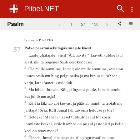
Piibel.NET
Psalm
<
1
57
150
>
Eestikeelne Piibel 1968
57
Palve päästmiseks tagakiusajate käest
1
Laulujuhatajale: viisil "Ära hävita!" Taaveti kuldne laul
ajast, mil ta põgenes Sauli eest koopasse.
2
Ole mulle armuline, Jumal; ole mulle armuline, sest sinu
juures otsib mu hing pelgupaika ja ma kipun su tiibade
varju, kuni õnnetus möödub!
3
Ma hüüan Jumala, Kõigekõrgema poole, Jumala poole,
kes juhib mu asja!
4
Küll ta läkitab abi taevast ja päästab mind; ta teotab mu
jälitajat! Sela. Küll Jumal läkitab oma helduse ja tõe!
5
Heldeke! Ma leban keset tuldsülitavaid lõukoeri,
inimlaste keskel, kelle hambad on piigid ja nooled ja kelle
keel on terav mõõk!
6
Ülenda, Jumal, üle taevaste, üle kogu maailma oma