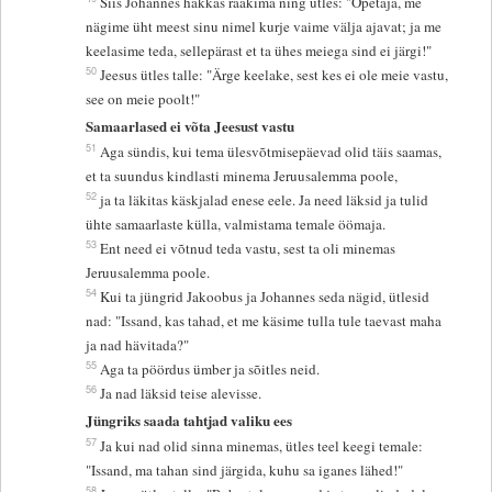
Siis Johannes hakkas rääkima ning ütles: "Õpetaja, me
nägime üht meest sinu nimel kurje vaime välja ajavat; ja me
keelasime teda, sellepärast et ta ühes meiega sind ei järgi!"
50
Jeesus ütles talle: "Ärge keelake, sest kes ei ole meie vastu,
see on meie poolt!"
Samaarlased ei võta Jeesust vastu
51
Aga sündis, kui tema ülesvõtmisepäevad olid täis saamas,
et ta suundus kindlasti minema Jeruusalemma poole,
52
ja ta läkitas käskjalad enese eele. Ja need läksid ja tulid
ühte samaarlaste külla, valmistama temale öömaja.
53
Ent need ei võtnud teda vastu, sest ta oli minemas
Jeruusalemma poole.
54
Kui ta jüngrid Jakoobus ja Johannes seda nägid, ütlesid
nad: "Issand, kas tahad, et me käsime tulla tule taevast maha
ja nad hävitada?"
55
Aga ta pöördus ümber ja sõitles neid.
56
Ja nad läksid teise alevisse.
Jüngriks saada tahtjad valiku ees
57
Ja kui nad olid sinna minemas, ütles teel keegi temale:
"Issand, ma tahan sind järgida, kuhu sa iganes lähed!"
58