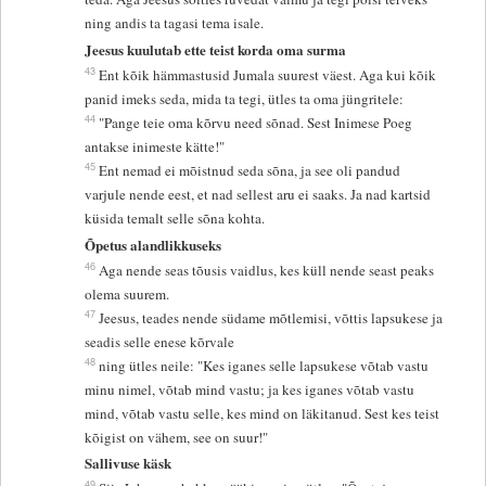
ning andis ta tagasi tema isale.
Jeesus kuulutab ette teist korda oma surma
43
Ent kõik hämmastusid Jumala suurest väest. Aga kui kõik
panid imeks seda, mida ta tegi, ütles ta oma jüngritele:
44
"Pange teie oma kõrvu need sõnad. Sest Inimese Poeg
antakse inimeste kätte!"
45
Ent nemad ei mõistnud seda sõna, ja see oli pandud
varjule nende eest, et nad sellest aru ei saaks. Ja nad kartsid
küsida temalt selle sõna kohta.
Õpetus alandlikkuseks
46
Aga nende seas tõusis vaidlus, kes küll nende seast peaks
olema suurem.
47
Jeesus, teades nende südame mõtlemisi, võttis lapsukese ja
seadis selle enese kõrvale
48
ning ütles neile: "Kes iganes selle lapsukese võtab vastu
minu nimel, võtab mind vastu; ja kes iganes võtab vastu
mind, võtab vastu selle, kes mind on läkitanud. Sest kes teist
kõigist on vähem, see on suur!"
Sallivuse käsk
49