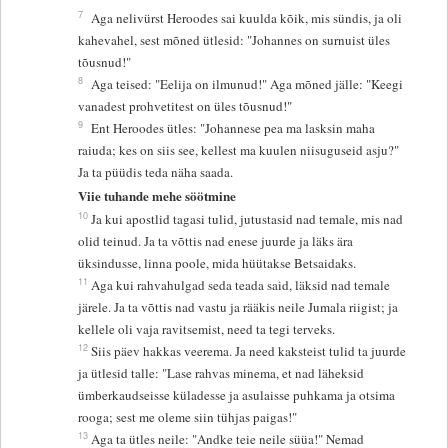
7
Aga nelivürst Heroodes sai kuulda kõik, mis sündis, ja oli
kahevahel, sest mõned ütlesid: "Johannes on surnuist üles
tõusnud!"
8
Aga teised: "Eelija on ilmunud!" Aga mõned jälle: "Keegi
vanadest prohvetitest on üles tõusnud!"
9
Ent Heroodes ütles: "Johannese pea ma lasksin maha
raiuda; kes on siis see, kellest ma kuulen niisuguseid asju?"
Ja ta püüdis teda näha saada.
Viie tuhande mehe söötmine
10
Ja kui apostlid tagasi tulid, jutustasid nad temale, mis nad
olid teinud. Ja ta võttis nad enese juurde ja läks ära
üksindusse, linna poole, mida hüütakse Betsaidaks.
11
Aga kui rahvahulgad seda teada said, läksid nad temale
järele. Ja ta võttis nad vastu ja rääkis neile Jumala riigist; ja
kellele oli vaja ravitsemist, need ta tegi terveks.
12
Siis päev hakkas veerema. Ja need kaksteist tulid ta juurde
ja ütlesid talle: "Lase rahvas minema, et nad läheksid
ümberkaudseisse küladesse ja asulaisse puhkama ja otsima
rooga; sest me oleme siin tühjas paigas!"
13
Aga ta ütles neile: "Andke teie neile süüa!" Nemad