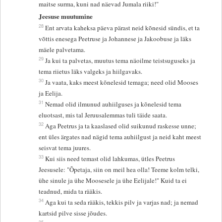
maitse surma, kuni nad näevad Jumala riiki!"
Jeesuse muutumine
28
Ent arvata kaheksa päeva pärast neid kõnesid sündis, et ta
võttis enesega Peetruse ja Johannese ja Jakoobuse ja läks
mäele palvetama.
29
Ja kui ta palvetas, muutus tema näoilme teistsuguseks ja
tema riietus läks valgeks ja hiilgavaks.
30
Ja vaata, kaks meest kõnelesid temaga; need olid Mooses
ja Eelija.
31
Nemad olid ilmunud auhiilguses ja kõnelesid tema
eluotsast, mis tal Jeruusalemmas tuli täide saata.
32
Aga Peetrus ja ta kaaslased olid suikunud raskesse unne;
ent üles ärgates nad nägid tema auhiilgust ja neid kaht meest
seisvat tema juures.
33
Kui siis need temast olid lahkumas, ütles Peetrus
Jeesusele: "Õpetaja, siin on meil hea olla! Teeme kolm telki,
ühe sinule ja ühe Moosesele ja ühe Eelijale!" Kuid ta ei
teadnud, mida ta rääkis.
34
Aga kui ta seda rääkis, tekkis pilv ja varjas nad; ja nemad
kartsid pilve sisse jõudes.
35