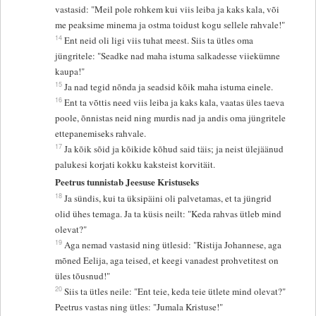
vastasid: "Meil pole rohkem kui viis leiba ja kaks kala, või
me peaksime minema ja ostma toidust kogu sellele rahvale!"
14
Ent neid oli ligi viis tuhat meest. Siis ta ütles oma
jüngritele: "Seadke nad maha istuma salkadesse viiekümne
kaupa!"
15
Ja nad tegid nõnda ja seadsid kõik maha istuma einele.
16
Ent ta võttis need viis leiba ja kaks kala, vaatas üles taeva
poole, õnnistas neid ning murdis nad ja andis oma jüngritele
ettepanemiseks rahvale.
17
Ja kõik sõid ja kõikide kõhud said täis; ja neist ülejäänud
palukesi korjati kokku kaksteist korvitäit.
Peetrus tunnistab Jeesuse Kristuseks
18
Ja sündis, kui ta üksipäini oli palvetamas, et ta jüngrid
olid ühes temaga. Ja ta küsis neilt: "Keda rahvas ütleb mind
olevat?"
19
Aga nemad vastasid ning ütlesid: "Ristija Johannese, aga
mõned Eelija, aga teised, et keegi vanadest prohvetitest on
üles tõusnud!"
20
Siis ta ütles neile: "Ent teie, keda teie ütlete mind olevat?"
Peetrus vastas ning ütles: "Jumala Kristuse!"