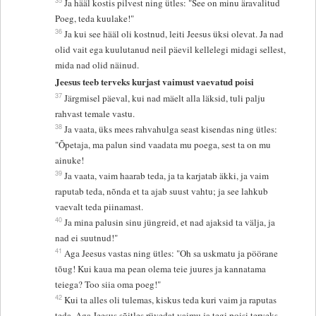
Ja hääl kostis pilvest ning ütles: "See on minu äravalitud
Poeg, teda kuulake!"
36
Ja kui see hääl oli kostnud, leiti Jeesus üksi olevat. Ja nad
olid vait ega kuulutanud neil päevil kellelegi midagi sellest,
mida nad olid näinud.
Jeesus teeb terveks kurjast vaimust vaevatud poisi
37
Järgmisel päeval, kui nad mäelt alla läksid, tuli palju
rahvast temale vastu.
38
Ja vaata, üks mees rahvahulga seast kisendas ning ütles:
"Õpetaja, ma palun sind vaadata mu poega, sest ta on mu
ainuke!
39
Ja vaata, vaim haarab teda, ja ta karjatab äkki, ja vaim
raputab teda, nõnda et ta ajab suust vahtu; ja see lahkub
vaevalt teda piinamast.
40
Ja mina palusin sinu jüngreid, et nad ajaksid ta välja, ja
nad ei suutnud!"
41
Aga Jeesus vastas ning ütles: "Oh sa uskmatu ja pöörane
tõug! Kui kaua ma pean olema teie juures ja kannatama
teiega? Too siia oma poeg!"
42
Kui ta alles oli tulemas, kiskus teda kuri vaim ja raputas
teda. Aga Jeesus sõitles rüvedat vaimu ja tegi poisi terveks