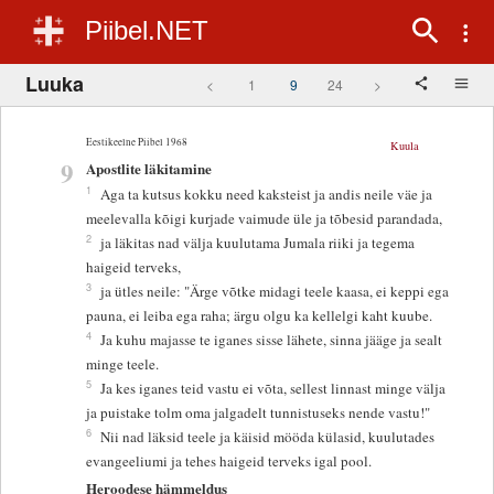
Piibel.NET
Luuka
<
1
9
24
>
Eestikeelne Piibel 1968
Kuula
9
Apostlite läkitamine
1
Aga ta kutsus kokku need kaksteist ja andis neile väe ja
meelevalla kõigi kurjade vaimude üle ja tõbesid parandada,
2
ja läkitas nad välja kuulutama Jumala riiki ja tegema
haigeid terveks,
3
ja ütles neile: "Ärge võtke midagi teele kaasa, ei keppi ega
pauna, ei leiba ega raha; ärgu olgu ka kellelgi kaht kuube.
4
Ja kuhu majasse te iganes sisse lähete, sinna jääge ja sealt
minge teele.
5
Ja kes iganes teid vastu ei võta, sellest linnast minge välja
ja puistake tolm oma jalgadelt tunnistuseks nende vastu!"
6
Nii nad läksid teele ja käisid mööda külasid, kuulutades
evangeeliumi ja tehes haigeid terveks igal pool.
Heroodese hämmeldus