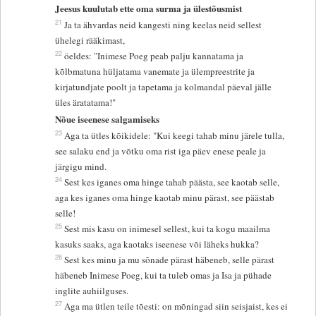
Jeesus kuulutab ette oma surma ja ülestõusmist
21
Ja ta ähvardas neid kangesti ning keelas neid sellest
ühelegi rääkimast,
22
öeldes: "Inimese Poeg peab palju kannatama ja
kõlbmatuna hüljatama vanemate ja ülempreestrite ja
kirjatundjate poolt ja tapetama ja kolmandal päeval jälle
üles äratatama!"
Nõue iseenese salgamiseks
23
Aga ta ütles kõikidele: "Kui keegi tahab minu järele tulla,
see salaku end ja võtku oma rist iga päev enese peale ja
järgigu mind.
24
Sest kes iganes oma hinge tahab päästa, see kaotab selle,
aga kes iganes oma hinge kaotab minu pärast, see päästab
selle!
25
Sest mis kasu on inimesel sellest, kui ta kogu maailma
kasuks saaks, aga kaotaks iseenese või läheks hukka?
26
Sest kes minu ja mu sõnade pärast häbeneb, selle pärast
häbeneb Inimese Poeg, kui ta tuleb omas ja Isa ja pühade
inglite auhiilguses.
27
Aga ma ütlen teile tõesti: on mõningad siin seisjaist, kes ei