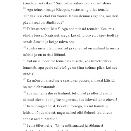
kõnelete isekeskis?" Siis nad seisatasid kurvanäolistena.
18
Aga teine, nimega Kleopas, vastas ning ütles temale:
"Sinaks üksi elad kui võõras Jeruusalemmas ega tea, mis neil
päevil seal on sündinud?"
19
Ta küsis neilt: "Mis?" Aga nad ütlesid temale: "See, mis
sündis Jeesus Naatsaretlasega, kes oli prohvet, vägev teolt ja
sõnalt Jumala ja kõige rahva ees,
20
kuidas meie ülempreestrid ja vanemad on andnud ta surma
mõista ja on ta risti löönud.
21
Ent meie lootsime tema olevat selle, kes Iisraeli rahva
lunastab; aga peale selle kõige on täna kolmas päev, kui see
sündis!
22
Ka mõned naised meie seast, kes puhteajal haual käisid,
on meid ehmatanud:
23
kui nad tema ihu ei leidnud, tulid nad ja ütlesid endid
näinud olevat ka inglite nägemust, kes ütlevad tema elavat!
24
Ja mõningad neist, kes olid meiega, läksid hauale ja
leidsid nõnda olevat, nagu naised olid öelnud; kuid teda
ennast nad ei näinud!"
25
Tema ütles neile: "Oh te mõistmatud ja südamest