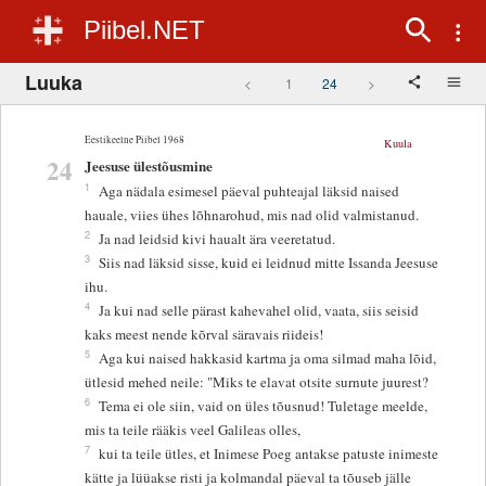
Piibel.NET
Luuka
<
1
24
>
Eestikeelne Piibel 1968
Kuula
24
Jeesuse ülestõusmine
1
Aga nädala esimesel päeval puhteajal läksid naised
hauale, viies ühes lõhnarohud, mis nad olid valmistanud.
2
Ja nad leidsid kivi haualt ära veeretatud.
3
Siis nad läksid sisse, kuid ei leidnud mitte Issanda Jeesuse
ihu.
4
Ja kui nad selle pärast kahevahel olid, vaata, siis seisid
kaks meest nende kõrval säravais riideis!
5
Aga kui naised hakkasid kartma ja oma silmad maha lõid,
ütlesid mehed neile: "Miks te elavat otsite surnute juurest?
6
Tema ei ole siin, vaid on üles tõusnud! Tuletage meelde,
mis ta teile rääkis veel Galileas olles,
7
kui ta teile ütles, et Inimese Poeg antakse patuste inimeste
kätte ja lüüakse risti ja kolmandal päeval ta tõuseb jälle