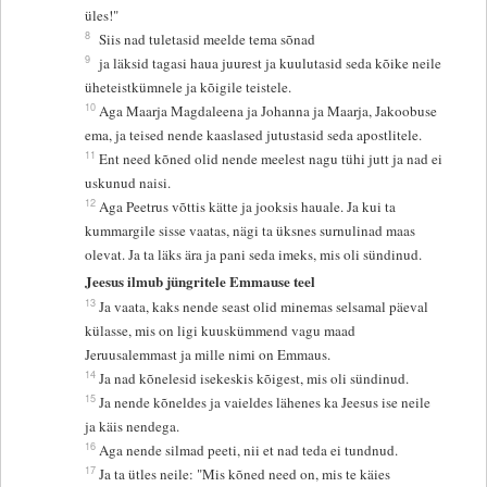
üles!"
8
Siis nad tuletasid meelde tema sõnad
9
ja läksid tagasi haua juurest ja kuulutasid seda kõike neile
üheteistkümnele ja kõigile teistele.
10
Aga Maarja Magdaleena ja Johanna ja Maarja, Jakoobuse
ema, ja teised nende kaaslased jutustasid seda apostlitele.
11
Ent need kõned olid nende meelest nagu tühi jutt ja nad ei
uskunud naisi.
12
Aga Peetrus võttis kätte ja jooksis hauale. Ja kui ta
kummargile sisse vaatas, nägi ta üksnes surnulinad maas
olevat. Ja ta läks ära ja pani seda imeks, mis oli sündinud.
Jeesus ilmub jüngritele Emmause teel
13
Ja vaata, kaks nende seast olid minemas selsamal päeval
külasse, mis on ligi kuuskümmend vagu maad
Jeruusalemmast ja mille nimi on Emmaus.
14
Ja nad kõnelesid isekeskis kõigest, mis oli sündinud.
15
Ja nende kõneldes ja vaieldes lähenes ka Jeesus ise neile
ja käis nendega.
16
Aga nende silmad peeti, nii et nad teda ei tundnud.
17
Ja ta ütles neile: "Mis kõned need on, mis te käies