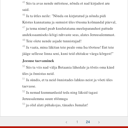
45
Siis ta avas nende mõistuse, nõnda et nad kirjadest aru
said.
46
Ja ta ütles neile: "Nõnda on kirjutatud ja nõnda pidi
Kristus kannatama ja surnuist üles tõusma kolmandal päeval,
47
ja tema nimel peab kuulutatama meeleparandust pattude
andekssaamiseks kõigi rahvaste seas, alates Jeruusalemmast.
48
Teie olete nende asjade tunnistajad!
49
Ja vaata, mina läkitan teie peale oma Isa tõotuse! Ent teie
jääge sellesse linna seni, kuni teid ehitakse väega kõrgest!"
Jeesuse taevaminek
50
Siis ta viis nad välja Betaania lähedale ja tõstis oma käed
üles ja õnnistas neid.
51
Ja sündis, et ta neid õnnistades lahkus neist ja võeti üles
taevasse.
52
Ja nemad kummardasid teda ning läksid tagasi
Jeruusalemma suure rõõmuga
53
ja olid alati pühakojas, tänades Jumalat!
<
1
24
>