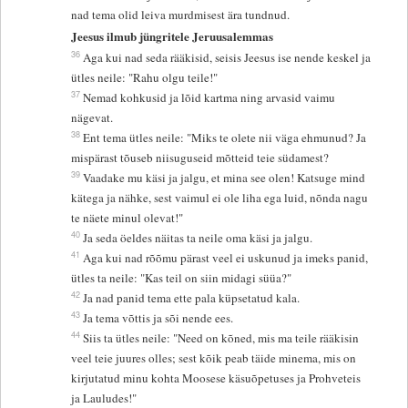
nad tema olid leiva murdmisest ära tundnud.
Jeesus ilmub jüngritele Jeruusalemmas
36
Aga kui nad seda rääkisid, seisis Jeesus ise nende keskel ja
ütles neile: "Rahu olgu teile!"
37
Nemad kohkusid ja lõid kartma ning arvasid vaimu
nägevat.
38
Ent tema ütles neile: "Miks te olete nii väga ehmunud? Ja
mispärast tõuseb niisuguseid mõtteid teie südamest?
39
Vaadake mu käsi ja jalgu, et mina see olen! Katsuge mind
kätega ja nähke, sest vaimul ei ole liha ega luid, nõnda nagu
te näete minul olevat!"
40
Ja seda öeldes näitas ta neile oma käsi ja jalgu.
41
Aga kui nad rõõmu pärast veel ei uskunud ja imeks panid,
ütles ta neile: "Kas teil on siin midagi süüa?"
42
Ja nad panid tema ette pala küpsetatud kala.
43
Ja tema võttis ja sõi nende ees.
44
Siis ta ütles neile: "Need on kõned, mis ma teile rääkisin
veel teie juures olles; sest kõik peab täide minema, mis on
kirjutatud minu kohta Moosese käsuõpetuses ja Prohveteis
ja Lauludes!"