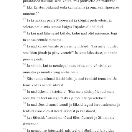
pikaldased uskuma seda kõike, mis prohvetid on rääkinud!
26
Eks Kristus pidanud seda kannatama ja oma auhiilgusesse
minema?"
27
Ja ta hakkas peale Moosesest ja kõigist prohveteist ja
seletas neile, mis temast kõigis kirjades oli öeldud.
28
Ja kui nad lähenesid külale, kuhu nad olid minemas, tegi
ta enese eemale minema.
29
Ja nad käisid temale peale ning ütlesid: "Jää meie juurde,
sest õhtu jõuab ja päev veereb!" Ja tema läks sisse, et nende
juurde jääda.
30
Ja sündis, kui ta nendega lauas istus, et ta võttis leiva,
õnnistas ja murdis ning andis neile.
31
Siis nende silmad läksid lahti ja nad tundsid tema ära! Ja
tema kadus nende silmist.
32
Ja nad ütlesid üksteisele: "Eks meie süda põlenud meie
sees, kui ta teel meiega rääkis ja meile kirju seletas?"
33
Ja nad tõusid samal tunnil ja läksid tagasi Jeruusalemma ja
leidsid koos olevat need üksteist ja kaaslased,
34
kes ütlesid: "Issand on tõesti üles tõusnud ja Siimonale
ilmunud!"
35
Ja nemad ise jutustasid, mis teel oli sündinud ja kuidas