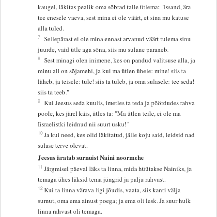
kaugel, läkitas pealik oma sõbrad talle ütlema: "Issand, ära
tee enesele vaeva, sest mina ei ole väärt, et sina mu katuse
alla tuled.
7
Sellepärast ei ole mina ennast arvanud väärt tulema sinu
juurde, vaid ütle aga sõna, siis mu sulane paraneb.
8
Sest minagi olen inimene, kes on pandud valitsuse alla, ja
minu all on sõjamehi, ja kui ma ütlen ühele: mine! siis ta
läheb, ja teisele: tule! siis ta tuleb, ja oma sulasele: tee seda!
siis ta teeb."
9
Kui Jeesus seda kuulis, imetles ta teda ja pöördudes rahva
poole, kes järel käis, ütles ta: "Ma ütlen teile, ei ole ma
Iisraelistki leidnud nii suurt usku!"
10
Ja kui need, kes olid läkitatud, jälle koju said, leidsid nad
sulase terve olevat.
Jeesus äratab surnuist Naini noormehe
11
Järgmisel päeval läks ta linna, mida hüütakse Nainiks, ja
temaga ühes läksid tema jüngrid ja palju rahvast.
12
Kui ta linna värava ligi jõudis, vaata, siis kanti välja
surnut, oma ema ainust poega; ja ema oli lesk. Ja suur hulk
linna rahvast oli temaga.