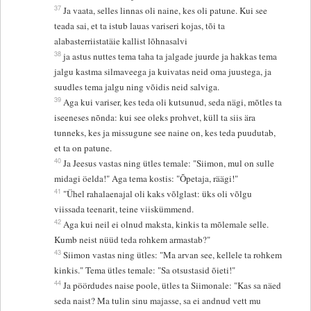
37
Ja vaata, selles linnas oli naine, kes oli patune. Kui see
teada sai, et ta istub lauas variseri kojas, tõi ta
alabasterriistatäie kallist lõhnasalvi
38
ja astus nuttes tema taha ta jalgade juurde ja hakkas tema
jalgu kastma silmaveega ja kuivatas neid oma juustega, ja
suudles tema jalgu ning võidis neid salviga.
39
Aga kui variser, kes teda oli kutsunud, seda nägi, mõtles ta
iseeneses nõnda: kui see oleks prohvet, küll ta siis ära
tunneks, kes ja missugune see naine on, kes teda puudutab,
et ta on patune.
40
Ja Jeesus vastas ning ütles temale: "Siimon, mul on sulle
midagi öelda!" Aga tema kostis: "Õpetaja, räägi!"
41
"Ühel rahalaenajal oli kaks võlglast: üks oli võlgu
viissada teenarit, teine viiskümmend.
42
Aga kui neil ei olnud maksta, kinkis ta mõlemale selle.
Kumb neist nüüd teda rohkem armastab?"
43
Siimon vastas ning ütles: "Ma arvan see, kellele ta rohkem
kinkis." Tema ütles temale: "Sa otsustasid õieti!"
44
Ja pöördudes naise poole, ütles ta Siimonale: "Kas sa näed
seda naist? Ma tulin sinu majasse, sa ei andnud vett mu