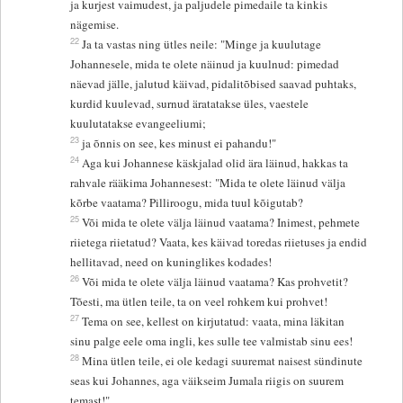
ja kurjest vaimudest, ja paljudele pimedaile ta kinkis
nägemise.
22
Ja ta vastas ning ütles neile: "Minge ja kuulutage
Johannesele, mida te olete näinud ja kuulnud: pimedad
näevad jälle, jalutud käivad, pidalitõbised saavad puhtaks,
kurdid kuulevad, surnud äratatakse üles, vaestele
kuulutatakse evangeeliumi;
23
ja õnnis on see, kes minust ei pahandu!"
24
Aga kui Johannese käskjalad olid ära läinud, hakkas ta
rahvale rääkima Johannesest: "Mida te olete läinud välja
kõrbe vaatama? Pilliroogu, mida tuul kõigutab?
25
Või mida te olete välja läinud vaatama? Inimest, pehmete
riietega riietatud? Vaata, kes käivad toredas riietuses ja endid
hellitavad, need on kuninglikes kodades!
26
Või mida te olete välja läinud vaatama? Kas prohvetit?
Tõesti, ma ütlen teile, ta on veel rohkem kui prohvet!
27
Tema on see, kellest on kirjutatud: vaata, mina läkitan
sinu palge eele oma ingli, kes sulle tee valmistab sinu ees!
28
Mina ütlen teile, ei ole kedagi suuremat naisest sündinute
seas kui Johannes, aga väikseim Jumala riigis on suurem
temast!"