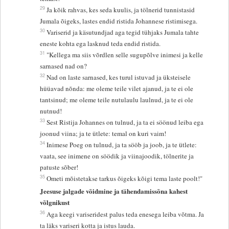
29
Ja kõik rahvas, kes seda kuulis, ja tölnerid tunnistasid
Jumala õigeks, lastes endid ristida Johannese ristimisega.
30
Variserid ja käsutundjad aga tegid tühjaks Jumala tahte
eneste kohta ega lasknud teda endid ristida.
31
"Kellega ma siis võrdlen selle sugupõlve inimesi ja kelle
sarnased nad on?
32
Nad on laste sarnased, kes turul istuvad ja üksteisele
hüüavad nõnda: me oleme teile vilet ajanud, ja te ei ole
tantsinud; me oleme teile nutulaulu laulnud, ja te ei ole
nutnud!
33
Sest Ristija Johannes on tulnud, ja ta ei söönud leiba ega
joonud viina; ja te ütlete: temal on kuri vaim!
34
Inimese Poeg on tulnud, ja ta sööb ja joob, ja te ütlete:
vaata, see inimene on söödik ja viinajoodik, tölnerite ja
patuste sõber!
35
Ometi mõistetakse tarkus õigeks kõigi tema laste poolt!"
Jeesuse jalgade võidmine ja tähendamissõna kahest
võlgnikust
36
Aga keegi variseridest palus teda enesega leiba võtma. Ja
ta läks variseri kotta ja istus lauda.