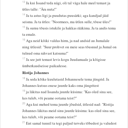
13
Ja kui Issand teda nägi, oli tal väga hale meel temast ja
ütles talle: "Ära nuta!"
14
Ja ta astus ligi ja puudutas puusärki; aga kandjad jäid
seisma. Ja ta ütles: "Noormees, ma ütlen sulle, tõuse üles!"
15
Ja surnu tõusis istukile ja hakkas rääkima. Ja ta andis tema
ta emale.
16
Aga neid kõiki valdas hirm, ja nad andsid au Jumalale
ning ütlesid: "Suur prohvet on meie seas tõusnud ja Jumal on
tulnud oma rahvast katsuma!"
17
Ja see jutt temast levis kogu Juudamaale ja kõigisse
ümberkaudseisse paikadesse.
Ristija Johannes
18
Ja seda kõike kuulutasid Johannesele tema jüngrid. Ja
Johannes kutsus enese juurde kaks oma jüngritest
19
ja läkitas nad Issanda juurde küsima: "Kas oled sina see,
kes tuleb, või peame ootama teist?"
20
Aga kui mehed tema juurde jõudsid, ütlesid nad: "Ristija
Johannes läkitas meid sinu juurde küsima: kas oled sina see,
kes tuleb, või peame ootama teist?"
21
Ent samal tunnil ta tegi paljud terveks tõbedest ja valudest