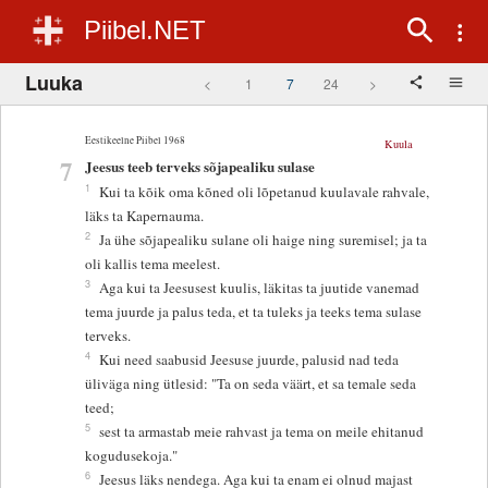
Piibel.NET
Luuka
<
1
7
24
>
Eestikeelne Piibel 1968
Kuula
7
Jeesus teeb terveks sõjapealiku sulase
1
Kui ta kõik oma kõned oli lõpetanud kuulavale rahvale,
läks ta Kapernauma.
2
Ja ühe sõjapealiku sulane oli haige ning suremisel; ja ta
oli kallis tema meelest.
3
Aga kui ta Jeesusest kuulis, läkitas ta juutide vanemad
tema juurde ja palus teda, et ta tuleks ja teeks tema sulase
terveks.
4
Kui need saabusid Jeesuse juurde, palusid nad teda
üliväga ning ütlesid: "Ta on seda väärt, et sa temale seda
teed;
5
sest ta armastab meie rahvast ja tema on meile ehitanud
kogudusekoja."
6
Jeesus läks nendega. Aga kui ta enam ei olnud majast