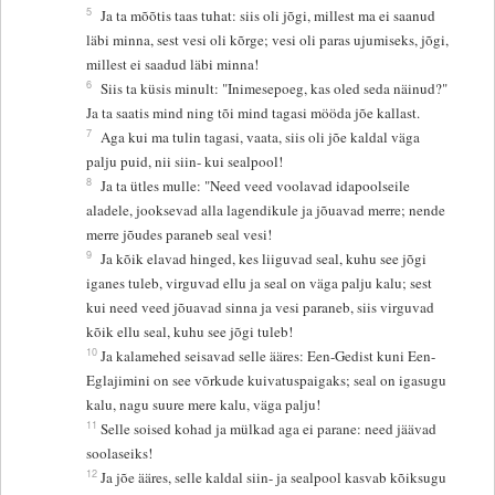
5
Ja ta mõõtis taas tuhat: siis oli jõgi, millest ma ei saanud
läbi minna, sest vesi oli kõrge; vesi oli paras ujumiseks, jõgi,
millest ei saadud läbi minna!
6
Siis ta küsis minult: "Inimesepoeg, kas oled seda näinud?"
Ja ta saatis mind ning tõi mind tagasi mööda jõe kallast.
7
Aga kui ma tulin tagasi, vaata, siis oli jõe kaldal väga
palju puid, nii siin- kui sealpool!
8
Ja ta ütles mulle: "Need veed voolavad idapoolseile
aladele, jooksevad alla lagendikule ja jõuavad merre; nende
merre jõudes paraneb seal vesi!
9
Ja kõik elavad hinged, kes liiguvad seal, kuhu see jõgi
iganes tuleb, virguvad ellu ja seal on väga palju kalu; sest
kui need veed jõuavad sinna ja vesi paraneb, siis virguvad
kõik ellu seal, kuhu see jõgi tuleb!
10
Ja kalamehed seisavad selle ääres: Een-Gedist kuni Een-
Eglajimini on see võrkude kuivatuspaigaks; seal on igasugu
kalu, nagu suure mere kalu, väga palju!
11
Selle soised kohad ja mülkad aga ei parane: need jäävad
soolaseiks!
12
Ja jõe ääres, selle kaldal siin- ja sealpool kasvab kõiksugu