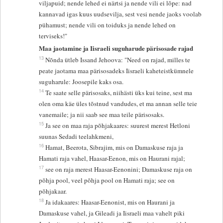
viljapuid; nende lehed ei närtsi ja nende vili ei lõpe: nad
kannavad igas kuus uudsevilja, sest vesi nende jaoks voolab
pühamust; nende vili on toiduks ja nende lehed on
terviseks!"
Maa jaotamine ja Iisraeli suguharude pärisosade rajad
13
Nõnda ütleb Issand Jehoova: "Need on rajad, milles te
peate jaotama maa pärisosadeks Iisraeli kaheteistkümnele
suguharule: Joosepile kaks osa.
14
Te saate selle pärisosaks, niihästi üks kui teine, sest ma
olen oma käe üles tõstnud vandudes, et ma annan selle teie
vanemaile; ja nii saab see maa teile pärisosaks.
15
Ja see on maa raja põhjakaares: suurest merest Hetloni
suunas Sedadi teelahkmeni,
16
Hamat, Beerota, Sibrajim, mis on Damaskuse raja ja
Hamati raja vahel, Haasar-Eenon, mis on Haurani rajal;
17
see on raja merest Haasar-Eenonini; Damaskuse raja on
põhja pool, veel põhja pool on Hamati raja; see on
põhjakaar.
18
Ja idakaares: Haasar-Eenonist, mis on Haurani ja
Damaskuse vahel, ja Gileadi ja Iisraeli maa vahelt piki