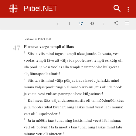
Piibel.NET
<
1
47
48
>
Eestikeelne Piibel 1968
47
Elustava veega templi allikas
1
Siis ta viis mind tagasi templi ukse juurde. Ja vaata, vesi
voolas templi läve alt välja ida poole, sest templi esikülg oli
ida pool; ja vesi voolas alla templi parempoolse külgseina
alt, lõunapoolt altarit!
2
Siis ta viis mind välja põhjavärava kaudu ja laskis mind
minna väljastpoolt ringi välimise väravani, mis oli ida pool;
ja vaata, vesi vulises parempoolsest külgseinast!
3
Kui mees läks välja ida suunas, siis oli tal mõõdunöör käes
ja ta mõõtis tuhat küünart ning laskis mind veest läbi minna:
vett oli luupeksedeni!
4
Ja ta mõõtis taas tuhat ning laskis mind veest läbi minna:
vett oli põlvini! Ja ta mõõtis taas tuhat ning laskis mind läbi
minna: vett oli niueteni!