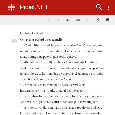
Piibel.NET
<
1
46
48
>
Eestikeelne Piibel 1968
46
Ohvrid ja pühad uues templis
1
Nõnda ütleb Issand Jehoova: sisemise õue värav, see, mis
on ida pool, peab olema suletud kuus tööpäeva; aga see olgu
avatud hingamispäeval ja noorkuupäeval.
2
Siis mingu vürst väljast sisse värava eeskoja kaudu ja
seisku väravaposti juures; preestrid valmistagu tema põletus-
ja tänuohver, ta kummardagu väravalävel ja mingu siis välja;
aga väravat ärgu suletagu enne õhtut.
3
Ja maa rahvas kummardagu selle värava suus
hingamispäevil ja noorkuupäevil Jehoova ees.
4
Ja põletusohvriks, mida vürst peab tooma hingamispäeval
Jehoovale, olgu kuus veatut oinastalle ja üks veatu jäär;
5
ja roaohvriks üks eefa jäära kohta, aga roaohvriks tallede
kohta nõnda palju kui ta jõud lubab; ja hiin õli eefa kohta.