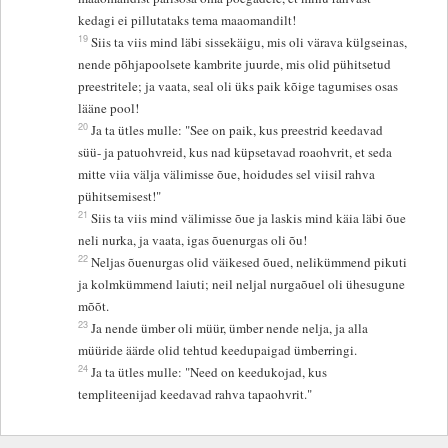
kedagi ei pillutataks tema maaomandilt!
19
Siis ta viis mind läbi sissekäigu, mis oli värava külgseinas,
nende põhjapoolsete kambrite juurde, mis olid pühitsetud
preestritele; ja vaata, seal oli üks paik kõige tagumises osas
lääne pool!
20
Ja ta ütles mulle: "See on paik, kus preestrid keedavad
süü- ja patuohvreid, kus nad küpsetavad roaohvrit, et seda
mitte viia välja välimisse õue, hoidudes sel viisil rahva
pühitsemisest!"
21
Siis ta viis mind välimisse õue ja laskis mind käia läbi õue
neli nurka, ja vaata, igas õuenurgas oli õu!
22
Neljas õuenurgas olid väikesed õued, nelikümmend pikuti
ja kolmkümmend laiuti; neil neljal nurgaõuel oli ühesugune
mõõt.
23
Ja nende ümber oli müür, ümber nende nelja, ja alla
müüride äärde olid tehtud keedupaigad ümberringi.
24
Ja ta ütles mulle: "Need on keedukojad, kus
templiteenijad keedavad rahva tapaohvrit."