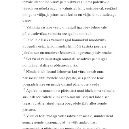
temale idapoolne värav ja ta valmistagu oma põletus- ja
tänuohver nõnda nagu ta valmistab hingamispäeval; seejärel
mingu ta välja, ja pärast seda kui ta on välja läinud, suletagu
värav.
13
Valmista aastane veatu oinastall iga päev Jehoovale
põletusohvriks; valmista see igal hommikul.
14
Ja sellele lisaks valmista igal hommikul roaohvriks
kuuendik eefat ja kolmandik hiini õli kasteks peenele
jahule; see on roaohver Jehoovale - igavene, püsiv seadus!
15
Sel viisil valmistatagu oinastall, roaohver ja õli igal
hommikul alaliseks põletusohvriks.
16
Nõnda ütleb Issand Jehoova: kui vürst annab oma
pärisosast anni mõnele oma pojale, siis jääb see tema
poegadele, see on nende omand päranduse kaudu.
17
Aga kui ta annab oma pärisosast anni ühele oma sulasele,
siis jääb see tollele kuni vaba-aastani; seejärel läheb see
tagasi vürstile; ainult tema poegadele jääb alles nende
pärisosa.
18
Vürst ei tohi midagi võtta rahva pärisosast, surudes neid
eemale nende maaomandist; ta võib anda omast
maaomandist pärisosa oma poegadele, et minu rahvast