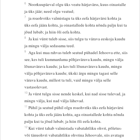
6
Noorkuupäeval olgu üks veatu härjavärss, kuus oinastalle
ja üks jäär; need olgu veatud;
7
ja roaohvriks valmistagu ta üks eefa härjavärsi kohta ja
üks eefa jäära kohta, ja oinastallede kohta nõnda palju kui ta
jõud lubab; ja hiin õli eefa kohta.
8
Ja kui vürst tuleb sisse, siis tulgu ta värava eeskoja kaudu
ja mingu välja sedasama teed.
9
Aga kui maa rahvas tuleb seatud pühadel Jehoova ette, siis
see, kes tuli kummardama põhjavärava kaudu, mingu välja
lõunavärava kaudu; ja kes tuli lõunavärava kaudu, mingu
välja põhjavärava kaudu; ükski ärgu mingu tagasi selle
värava kaudu, millest ta tuli, vaid mingu välja selle
vastasolevast.
10
Ja vürst tulgu sisse nende keskel, kui nad sisse tulevad, ja
mingu välja, kui nad välja lähevad.
11
Pühil ja seatud pühil olgu roaohvriks üks eefa härjavärsi
kohta ja üks eefa jäära kohta, aga oinastallede kohta nõnda
palju kui ta jõud lubab; ja hiin õli eefa kohta.
12
Kui vürst tahab valmistada vabatahtliku ohvri, põletus-
või tänuohvri vabatahtliku ohvrina Jehoovale, siis avatagu