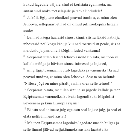
kukud lagedale väljale, sind ei koristata ega maeta, ma
annan sind roaks metselajaile ja taeva lindudele!
6
Ja kõik Egiptuse elanikud peavad tundma, et mina olen
Jehoova, sellepärast et nad on olnud pillirookepiks Iisraeli
soole:
7
kui nad käega haarasid sinust kinni, siis sa läksid katki ja
rebestasid neil kogu käe; ja kui nad toetusid su peale, siis sa
murdusid ja panid neil kõigil niuded vankuma!
8
Seepärast ütleb Issand Jehoova nõnda: vaata, ma toon su
kallale mõõga ja hävitan sinust inimesed ja lojused,
9
ning Egiptusemaa muutub lagedaks ja varemeiks! Ja nad
peavad tundma, et mina olen Jehoova! Sest ta on öelnud:
"Niiluse jõgi on minu päralt ja mina olen selle teinud!"
10
Seepärast, vaata, ma tulen sinu ja su jõgede kallale ja teen
Egiptusemaa varemeiks, kuivaks lagendikuks Migdolist
Seveeneni ja kuni Etioopia rajani!
11
Ei astu seal inimese jalg ega astu seal lojuse jalg, ja seal ei
elata nelikümmend aastat!
12
Ma teen Egiptusemaa lagedaks lagedate maade hulgas ja
selle linnad jäävad neljakümneks aastaks laastatuiks