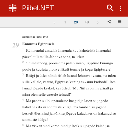
Piibel.NET
<
1
29
48
>
Eestikeelne Piibel 1968
29
Ennustus Egiptusele
1
Kümnendal aastal, kümnenda kuu kaheteistkümnendal
päeval tuli mulle Jehoova sõna, ta ütles:
2
"Inimesepoeg, pööra oma pale vaarao, Egiptuse kuninga
poole ja kuuluta prohvetlikult temale ja kogu Egiptusele!
3
Räägi ja ütle: nõnda ütleb Issand Jehoova: vaata, ma tulen
sulle kallale, vaarao, Egiptuse kuningas - suur krokodill, kes
lamad jõgede keskel, kes ütled: "Mu Niilus on mu päralt ja
mina olen selle enesele teinud!"
4
Ma panen su lõuapäradesse haagid ja lasen su jõgede
kalad hakata su soomuste külge; ma tõmban su jõgede
keskelt üles, sind ja kõik su jõgede kalad, kes on hakanud su
soomuste külge!
5
Ma viskan sind kõrbe, sind ja kõik su jõgede kalad; sa