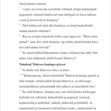
oled jumala sarnane,
7
vaata, siis toon ma su kallale võõraid, kõige julmemaid
paganaist; nemad tõmbavad oma mõõgad su ilusa tarkuse
vastu ja teotavad su hiilguse!
8
Nad tõukavad sind alla hauda ja sa sured mahalöödu
surma merede südames!
9
Kas sa veelgi julgeksid öelda oma tapja ees: "Mina olen
jumal!" sina, kes oled inimene, aga mitte jumal nende käes,
kes sind maha löövad?
10
Sa sured ümberlõikamatute surma võõraste käe läbi! Jah,
mina olen rääkinud, ütleb Issand Jehoova!"
Nutulaul Tüürose kuninga pärast
11
Ja mulle tuli Jehoova sõna, ta ütles:
12
"Inimesepoeg, alusta nutulaulu Tüürose kuninga pärast ja
ütle temale: nõnda ütleb Issand Jehoova: sa olid nagu
eeskujulikkuse pitserimärk täis tarkust ja täiuslikult ilus!
13
Sa olid Eedenis, Jumala aias, sul olid katteks kõiksugu
kalliskivid: rubiinid, krüsoliidid ja jaspised, tarsised,
karneoolid ja nefriidid, safiirid, türkiisid ja berüllid; su
raamistised ja õnarused olid kullast toode, valmistatud su