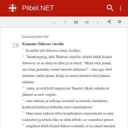
Piibel.NET
<
1
28
48
>
Eestikeelne Piibel 1968
28
Ennustus Tüürose vürstile
1
Ja mulle tuli Jehoova sõna; ta ütles:
2
"Inimesepoeg, ütle Tüürose vürstile: nõnda ütleb Issand
Jehoova: et su süda on ülbe ja sa ütled: "Mina olen jumal,
ma istun jumalate istmel merede südames!" - sina aga oled
inimene, mitte jumal, kuigi sa omast meelest oled jumala
samane -
3
vaata, sa olid küll targem kui Taaniel, ükski saladus ei
jäänud su eest varjule:
4
oma tarkuse ja taibuga soetasid sa enesele varanduse,
hankisid kulda ja hõbedat oma varaaitadesse!
5
Oma suure tarkuse tõttu kauplemises suurendasid sa oma
varandust ja nõnda läks su süda ülbeks su varanduse pärast -
6
seepärast ütleb Issand Jehoova nõnda: et sa omast meelest