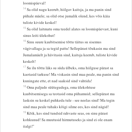
loomispäeval!
14
Sa olid nagu keerub, hiilgav kaitsja, ja ma panin sind
pühale mäele; sa olid otse jumalik olend, kes võis käia
tuliste kivide keskel!
15
Sa olid laitmatu oma teedel alates su loomispäevast, kuni
sinus leiti ülekohut!
16
Sinu suure kaubitsemise tõttu täitus su sisemus
vägivallaga ja sa tegid pattu! Sellepärast tõukasin ma sind
Jumalamäelt ja hävitasin sind, kaitsja keerub, tuliste kivide
keskelt!
17
Su ilu tõttu läks su süda ülbeks, oma hiilguse pärast sa
kaotasid tarkuse! Ma viskasin sind maa peale, ma panin sind
kuningate ette, et nad saaksid sind vahtida!
18
Oma paljude süütegudega, oma ülekohtuse
kaubitsemisega sa teotasid oma pühamuid; sellepärast ma
lasksin su keskel puhkeda tule - see neelas sind! Ma tegin
sind maa peale tuhaks kõigi silme ees, kes sind nägid!
19
Kõik, kes sind tundsid rahvaste seas, on sinu pärast
kohkunud! Sa muutusid hirmutuseks ja sind ei ole enam
iialgi!"