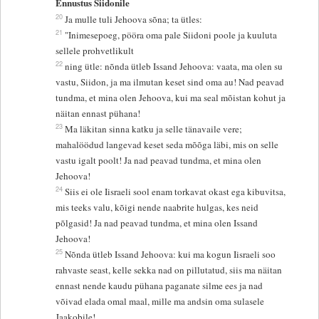
Ennustus Siidonile
20
Ja mulle tuli Jehoova sõna; ta ütles:
21
"Inimesepoeg, pööra oma pale Siidoni poole ja kuuluta
sellele prohvetlikult
22
ning ütle: nõnda ütleb Issand Jehoova: vaata, ma olen su
vastu, Siidon, ja ma ilmutan keset sind oma au! Nad peavad
tundma, et mina olen Jehoova, kui ma seal mõistan kohut ja
näitan ennast pühana!
23
Ma läkitan sinna katku ja selle tänavaile vere;
mahalöödud langevad keset seda mõõga läbi, mis on selle
vastu igalt poolt! Ja nad peavad tundma, et mina olen
Jehoova!
24
Siis ei ole Iisraeli sool enam torkavat okast ega kibuvitsa,
mis teeks valu, kõigi nende naabrite hulgas, kes neid
põlgasid! Ja nad peavad tundma, et mina olen Issand
Jehoova!
25
Nõnda ütleb Issand Jehoova: kui ma kogun Iisraeli soo
rahvaste seast, kelle sekka nad on pillutatud, siis ma näitan
ennast nende kaudu pühana paganate silme ees ja nad
võivad elada omal maal, mille ma andsin oma sulasele
Jaakobile!