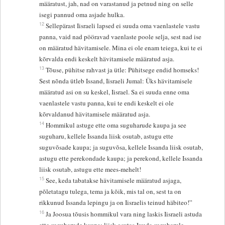
määratust, jah, nad on varastanud ja petnud ning on selle
isegi pannud oma asjade hulka.
12
Sellepärast Iisraeli lapsed ei suuda oma vaenlastele vastu
panna, vaid nad pööravad vaenlaste poole selja, sest nad ise
on määratud hävitamisele. Mina ei ole enam teiega, kui te ei
kõrvalda endi keskelt hävitamisele määratud asja.
13
Tõuse, pühitse rahvast ja ütle: Pühitsege endid homseks!
Sest nõnda ütleb Issand, Iisraeli Jumal: Üks hävitamisele
määratud asi on su keskel, Iisrael. Sa ei suuda enne oma
vaenlastele vastu panna, kui te endi keskelt ei ole
kõrvaldanud hävitamisele määratud asja.
14
Hommikul astuge ette oma suguharude kaupa ja see
suguharu, kellele Issanda liisk osutab, astugu ette
suguvõsade kaupa; ja suguvõsa, kellele Issanda liisk osutab,
astugu ette perekondade kaupa; ja perekond, kellele Issanda
liisk osutab, astugu ette mees-mehelt!
15
See, keda tabatakse hävitamisele määratud asjaga,
põletatagu tulega, tema ja kõik, mis tal on, sest ta on
rikkunud Issanda lepingu ja on Iisraelis teinud häbiteo!”
16
Ja Joosua tõusis hommikul vara ning laskis Iisraeli astuda