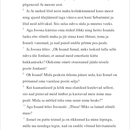
põgenesid Ai meeste eest.
5
Ja Ai mehed lõid neist maha kolmkümmend kuus meest
ning ajasid ülejäänuid taga värava eest kuni Sebarimini ja
lõid neid nõlvakul. Siis sulas rahva süda ja muutus veeks.
6
Aga Joosua käristas oma riided lõhki ning heitis Issanda
laeka ette silmili maha ja jäi sinna kuni õhtuni, tema ja
Iisraeli vanemad, ja nad panid endile põrmu pea peale.
7
Ja Joosua ütles: „Oh Issand Jumal, miks lasksid tulla selle
rahva üle Jordani, et annad meid emorlaste kätte
hukkamiseks? Oleksime ometi otsustanud jääda teisele
poole Jordanit!
8
Oh Issand! Mida peaksin ütlema pärast seda, kui Iisrael on
pööranud oma vaenlase poole selja?
9
Kui kaananlased ja kõik maa elanikud kuulevad sellest,
siis nad piiravad meid ümber ja kaotavad meie nime maa
pealt. Mida sa mõtled teha oma suure nime heaks?”
10
Aga Issand ütles Joosuale: „Tõuse! Miks sa lamad silmili
maas?
11
Iisrael on pattu teinud ja on rikkunud ka minu lepingu,
mille ma nendega tegin; nad on endile võtnud hävitamisele