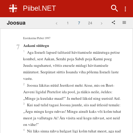
Piibel.NET
Joosua
<
1
7
24
>
Eestikeelne Piibel 1997
7
Aakani süütegu
1
Aga Iisraeli lapsed talitasid hävitamisele määratuga petise
kombel, sest Aakan, Serahi poja Sabdi poja Karmi poeg
Juuda suguharust, võttis enesele midagi hävitamisele
määratust. Seepärast süttis Issanda viha põlema Iisraeli laste
vastu.
2
Joosua läkitas nüüd Jeerikost mehi Aisse, mis on Beet-
Aaveni ligidal Peetelist ida pool, ja rääkis neile, öeldes:
„Minge ja kuulake maad!” Ja mehed läksid ning uurisid Aid.
3
Kui nad tulid tagasi Joosua juurde, siis nad ütlesid temale:
„Ärgu mingu kogu rahvas! Mingu ainult kaks või kolm tuhat
meest ja vallutagu Ai! Ära väsita seal kogu rahvast, sest neid
on vähe!”
4
Nii läks sinna rahva hulgast ligi kolm tuhat meest, aga nad