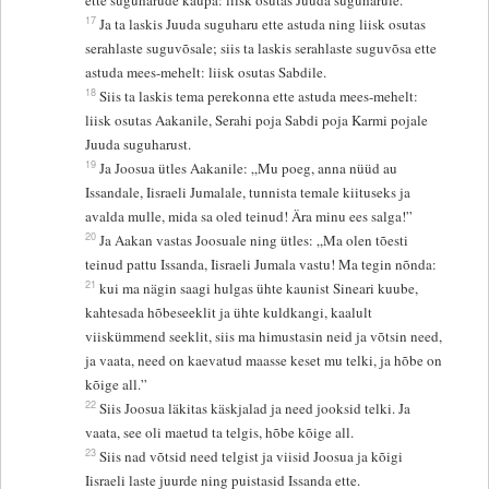
ette suguharude kaupa: liisk osutas Juuda suguharule.
17
Ja ta laskis Juuda suguharu ette astuda ning liisk osutas
serahlaste suguvõsale; siis ta laskis serahlaste suguvõsa ette
astuda mees-mehelt: liisk osutas Sabdile.
18
Siis ta laskis tema perekonna ette astuda mees-mehelt:
liisk osutas Aakanile, Serahi poja Sabdi poja Karmi pojale
Juuda suguharust.
19
Ja Joosua ütles Aakanile: „Mu poeg, anna nüüd au
Issandale, Iisraeli Jumalale, tunnista temale kiituseks ja
avalda mulle, mida sa oled teinud! Ära minu ees salga!”
20
Ja Aakan vastas Joosuale ning ütles: „Ma olen tõesti
teinud pattu Issanda, Iisraeli Jumala vastu! Ma tegin nõnda:
21
kui ma nägin saagi hulgas ühte kaunist Sineari kuube,
kahtesada hõbeseeklit ja ühte kuldkangi, kaalult
viiskümmend seeklit, siis ma himustasin neid ja võtsin need,
ja vaata, need on kaevatud maasse keset mu telki, ja hõbe on
kõige all.”
22
Siis Joosua läkitas käskjalad ja need jooksid telki. Ja
vaata, see oli maetud ta telgis, hõbe kõige all.
23
Siis nad võtsid need telgist ja viisid Joosua ja kõigi
Iisraeli laste juurde ning puistasid Issanda ette.