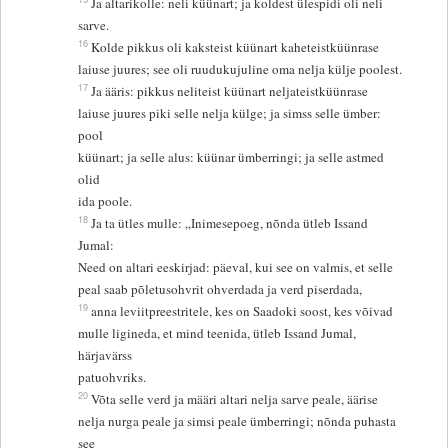
Ja altarikolle: neli küünart; ja koldest ülespidi oli neli
sarve.
16
Kolde pikkus oli kaksteist küünart kaheteistküünrase
laiuse juures; see oli ruudukujuline oma nelja külje poolest.
17
Ja ääris: pikkus neliteist küünart neljateistküünrase
laiuse juures piki selle nelja külge; ja simss selle ümber:
pool
küünart; ja selle alus: küünar ümberringi; ja selle astmed
olid
ida poole.
18
Ja ta ütles mulle: „Inimesepoeg, nõnda ütleb Issand
Jumal:
Need on altari eeskirjad: päeval, kui see on valmis, et selle
peal saab põletusohvrit ohverdada ja verd piserdada,
19
anna leviitpreestritele, kes on Saadoki soost, kes võivad
mulle ligineda, et mind teenida, ütleb Issand Jumal,
härjavärss
patuohvriks.
20
Võta selle verd ja määri altari nelja sarve peale, äärise
nelja nurga peale ja simsi peale ümberringi; nõnda puhasta
see