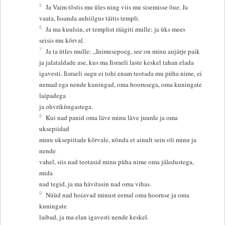
5
Ja Vaim tõstis mu üles ning viis mu sisemisse õue. Ja
vaata, Issanda auhiilgus täitis templi.
6
Ja ma kuulsin, et templist räägiti mulle; ja üks mees
seisis mu kõrval.
7
Ja ta ütles mulle: „Inimesepoeg, see on minu aujärje paik
ja jalataldade ase, kus ma Iisraeli laste keskel tahan elada
igavesti. Iisraeli sugu ei tohi enam teotada mu püha nime, ei
nemad ega nende kuningad, oma hoorusega, oma kuningate
laipadega
ja ohvriküngastega.
8
Kui nad panid oma läve minu läve juurde ja oma
uksepiidad
minu uksepiitade kõrvale, nõnda et ainult sein oli minu ja
nende
vahel, siis nad teotasid minu püha nime oma jäledustega,
mida
nad tegid, ja ma hävitasin nad oma vihas.
9
Nüüd nad hoiavad minust eemal oma hooruse ja oma
kuningate
laibad, ja ma elan igavesti nende keskel.