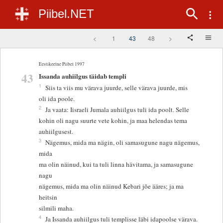
Piibel.NET
<
1
43
48
>
Eestikeelne Piibel 1997
43
Issanda auhiilgus täidab templi
1
Siis ta viis mu värava juurde, selle värava juurde, mis
oli ida poole.
2
Ja vaata: Iisraeli Jumala auhiilgus tuli ida poolt. Selle
kohin oli nagu suurte vete kohin, ja maa helendas tema
auhiilgusest.
3
Nägemus, mida ma nägin, oli samasugune nagu nägemus,
mida
ma olin näinud, kui ta tuli linna hävitama, ja samasugune
nagu
nägemus, mida ma olin näinud Kebari jõe ääres; ja ma
heitsin
silmili maha.
4
Ja Issanda auhiilgus tuli templisse läbi idapoolse värava.