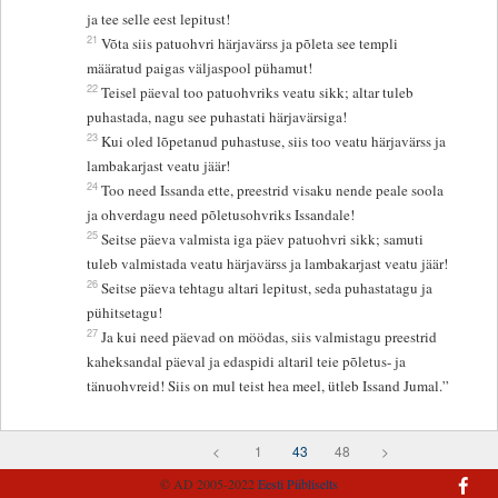
ja tee selle eest lepitust!
21
Võta siis patuohvri härjavärss ja põleta see templi
määratud paigas väljaspool pühamut!
22
Teisel päeval too patuohvriks veatu sikk; altar tuleb
puhastada, nagu see puhastati härjavärsiga!
23
Kui oled lõpetanud puhastuse, siis too veatu härjavärss ja
lambakarjast veatu jäär!
24
Too need Issanda ette, preestrid visaku nende peale soola
ja ohverdagu need põletusohvriks Issandale!
25
Seitse päeva valmista iga päev patuohvri sikk; samuti
tuleb valmistada veatu härjavärss ja lambakarjast veatu jäär!
26
Seitse päeva tehtagu altari lepitust, seda puhastatagu ja
pühitsetagu!
27
Ja kui need päevad on möödas, siis valmistagu preestrid
kaheksandal päeval ja edaspidi altaril teie põletus- ja
tänuohvreid! Siis on mul teist hea meel, ütleb Issand Jumal.”
<
1
43
48
>
© AD 2005-2022
Eesti Piibliselts