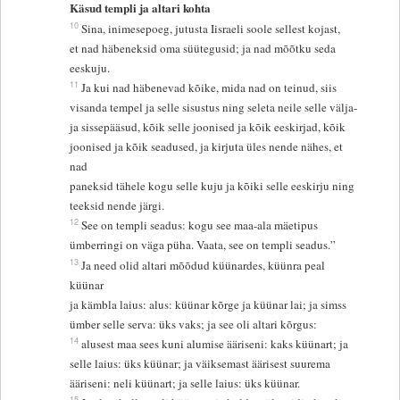
Käsud templi ja altari kohta
10
Sina, inimesepoeg, jutusta Iisraeli soole sellest kojast,
et nad häbeneksid oma süütegusid; ja nad mõõtku seda
eeskuju.
11
Ja kui nad häbenevad kõike, mida nad on teinud, siis
visanda tempel ja selle sisustus ning seleta neile selle välja-
ja sissepääsud, kõik selle joonised ja kõik eeskirjad, kõik
joonised ja kõik seadused, ja kirjuta üles nende nähes, et
nad
paneksid tähele kogu selle kuju ja kõiki selle eeskirju ning
teeksid nende järgi.
12
See on templi seadus: kogu see maa-ala mäetipus
ümberringi on väga püha. Vaata, see on templi seadus.”
13
Ja need olid altari mõõdud küünardes, küünra peal
küünar
ja kämbla laius: alus: küünar kõrge ja küünar lai; ja simss
ümber selle serva: üks vaks; ja see oli altari kõrgus:
14
alusest maa sees kuni alumise ääriseni: kaks küünart; ja
selle laius: üks küünar; ja väiksemast äärisest suurema
ääriseni: neli küünart; ja selle laius: üks küünar.
15