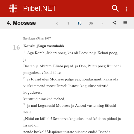
Piibel.NET
4. Moosese
<
1
16
36
>
Eestikeelne Piibel 1997
16
Korahi jõugu vastuhakk
1
Aga Korah, Jishari poeg, kes oli Leevi poja Kehati poeg,
ja
Daatan ja Abiram, Eliabi pojad, ja Oon, Peleti poeg Ruubeni
poegadest, võtsid kätte
2
ja tõusid üles Moosese palge ees, nõndasamuti kakssada
viiskümmend meest Iisraeli lastest, koguduse vürstid,
kogudusest
kutsutud nimekad mehed,
3
ja nad kogunesid Moosese ja Aaroni vastu ning ütlesid
neile:
„Nüüd on küllalt! Sest terve kogudus - nad kõik on pühad ja
Issand on
nende keskel! Mispärast tõstate siis teie endid Issanda