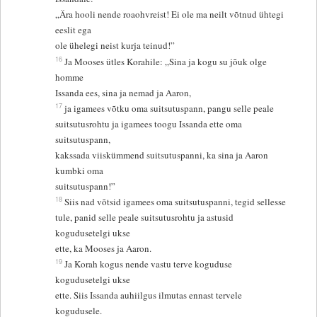
„Ära hooli nende roaohvreist! Ei ole ma neilt võtnud ühtegi
eeslit ega
ole ühelegi neist kurja teinud!”
16
Ja Mooses ütles Korahile: „Sina ja kogu su jõuk olge
homme
Issanda ees, sina ja nemad ja Aaron,
17
ja igamees võtku oma suitsutuspann, pangu selle peale
suitsutusrohtu ja igamees toogu Issanda ette oma
suitsutuspann,
kakssada viiskümmend suitsutuspanni, ka sina ja Aaron
kumbki oma
suitsutuspann!”
18
Siis nad võtsid igamees oma suitsutuspanni, tegid sellesse
tule, panid selle peale suitsutusrohtu ja astusid
kogudusetelgi ukse
ette, ka Mooses ja Aaron.
19
Ja Korah kogus nende vastu terve koguduse
kogudusetelgi ukse
ette. Siis Issanda auhiilgus ilmutas ennast tervele
kogudusele.