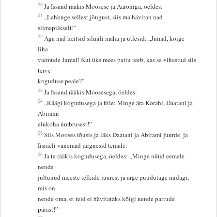
20
Ja Issand rääkis Moosese ja Aaroniga, öeldes:
21
„Lahkuge sellest jõugust, siis ma hävitan nad
silmapilkselt!”
22
Aga nad heitsid silmili maha ja ütlesid: „Jumal, kõige
liha
vaimude Jumal! Kui üks mees pattu teeb, kas sa vihastud siis
terve
koguduse peale?”
23
Ja Issand rääkis Moosesega, öeldes:
24
„Räägi kogudusega ja ütle: Minge ära Korahi, Daatani ja
Abirami
elukoha ümbrusest!”
25
Siis Mooses tõusis ja läks Daatani ja Abirami juurde, ja
Iisraeli vanemad järgnesid temale.
26
Ja ta rääkis kogudusega, öeldes: „Minge nüüd eemale
nende
jultunud meeste telkide juurest ja ärge puudutage midagi,
mis on
nende oma, et teid ei hävitataks kõigi nende pattude
pärast!”