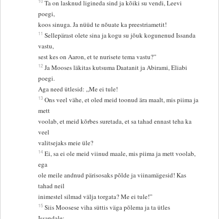
10
Ta on lasknud ligineda sind ja kõiki su vendi, Leevi
poegi,
koos sinuga. Ja nüüd te nõuate ka preestriametit!
11
Sellepärast olete sina ja kogu su jõuk kogunenud Issanda
vastu,
sest kes on Aaron, et te nurisete tema vastu?”
12
Ja Mooses läkitas kutsuma Daatanit ja Abirami, Eliabi
poegi.
Aga need ütlesid: „Me ei tule!
13
Ons veel vähe, et oled meid toonud ära maalt, mis piima ja
mett
voolab, et meid kõrbes suretada, et sa tahad ennast teha ka
veel
valitsejaks meie üle?
14
Ei, sa ei ole meid viinud maale, mis piima ja mett voolab,
ega
ole meile andnud pärisosaks põlde ja viinamägesid! Kas
tahad neil
inimestel silmad välja torgata? Me ei tule!”
15
Siis Moosese viha süttis väga põlema ja ta ütles
Issandale: