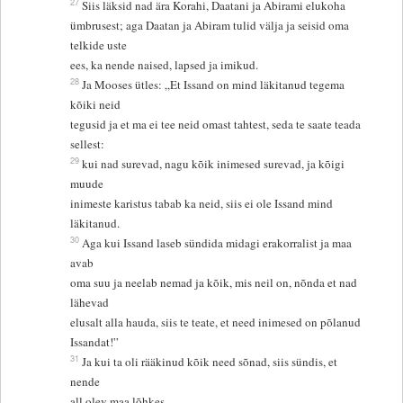
27
Siis läksid nad ära Korahi, Daatani ja Abirami elukoha
ümbrusest; aga Daatan ja Abiram tulid välja ja seisid oma
telkide uste
ees, ka nende naised, lapsed ja imikud.
28
Ja Mooses ütles: „Et Issand on mind läkitanud tegema
kõiki neid
tegusid ja et ma ei tee neid omast tahtest, seda te saate teada
sellest:
29
kui nad surevad, nagu kõik inimesed surevad, ja kõigi
muude
inimeste karistus tabab ka neid, siis ei ole Issand mind
läkitanud.
30
Aga kui Issand laseb sündida midagi erakorralist ja maa
avab
oma suu ja neelab nemad ja kõik, mis neil on, nõnda et nad
lähevad
elusalt alla hauda, siis te teate, et need inimesed on põlanud
Issandat!”
31
Ja kui ta oli rääkinud kõik need sõnad, siis sündis, et
nende
all olev maa lõhkes