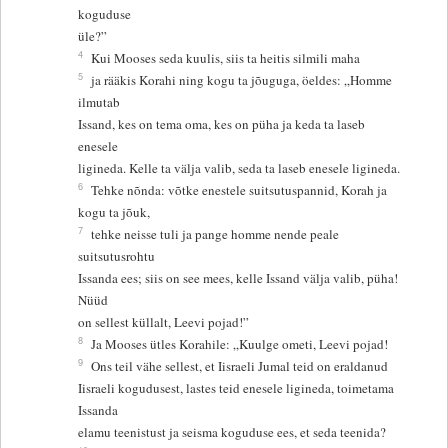
koguduse
üle?”
4
Kui Mooses seda kuulis, siis ta heitis silmili maha
5
ja rääkis Korahi ning kogu ta jõuguga, öeldes: „Homme
ilmutab
Issand, kes on tema oma, kes on püha ja keda ta laseb
enesele
ligineda. Kelle ta välja valib, seda ta laseb enesele ligineda.
6
Tehke nõnda: võtke enestele suitsutuspannid, Korah ja
kogu ta jõuk,
7
tehke neisse tuli ja pange homme nende peale
suitsutusrohtu
Issanda ees; siis on see mees, kelle Issand välja valib, püha!
Nüüd
on sellest küllalt, Leevi pojad!”
8
Ja Mooses ütles Korahile: „Kuulge ometi, Leevi pojad!
9
Ons teil vähe sellest, et Iisraeli Jumal teid on eraldanud
Iisraeli kogudusest, lastes teid enesele ligineda, toimetama
Issanda
elamu teenistust ja seisma koguduse ees, et seda teenida?